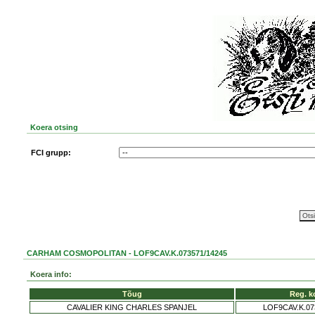
Koera otsing
FCI grupp:
CARHAM COSMOPOLITAN - LOF9CAV.K.073571/14245
Koera info:
Tõug
Reg. k
CAVALIER KING CHARLES SPANJEL
LOF9CAV.K.07