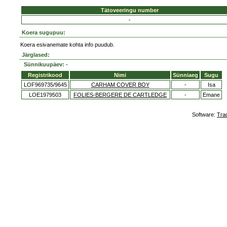
Tätoveeringu number
-
Koera sugupuu:
Koera esivanemate kohta info puudub.
Järglased:
Sünnikuupäev: -
Registrikood
Nimi
Sünniaeg
Sugu
LOF969735/9645
CARHAM COVER BOY
-
Isa
LOE1979503
FOLIES-BERGERE DE CARTLEDGE
-
Emane
Software:
Tra