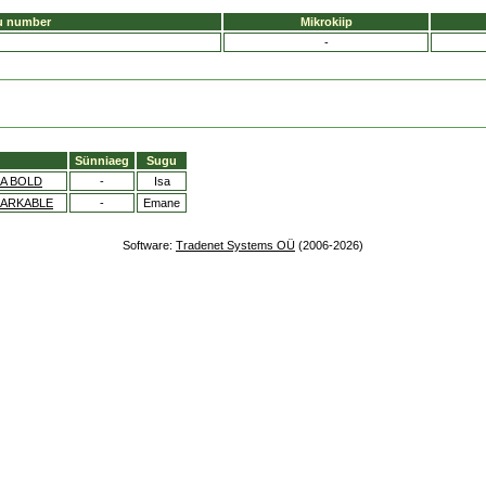
u number
Mikrokiip
-
Sünniaeg
Sugu
A BOLD
-
Isa
ARKABLE
-
Emane
Software:
Tradenet Systems OÜ
(2006-2026)