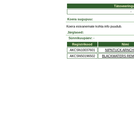
Tätoveering
-
Koera sugupuu:
Koera esivanemate kohta info puudub.
Järglased:
Sünnikuupäev: -
Registrikood
Nimi
AKCSN10037601
NIPNTUCK ARNCH
AKCSN50196502
BLACKWATERS REM