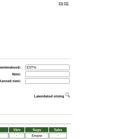
EN
EE
eerimiskood:
Nimi:
Kenneli nimi:
Laiendatud otsing
Värv
Sugu
Saba
-
Emane
-