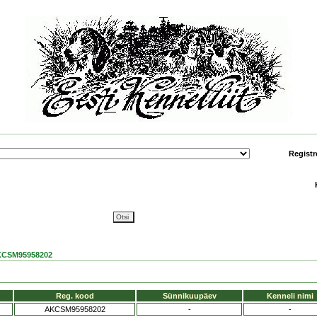
Registr
CSM95958202
Reg. kood
Sünnikuupäev
Kenneli nimi
AKCSM95958202
-
-