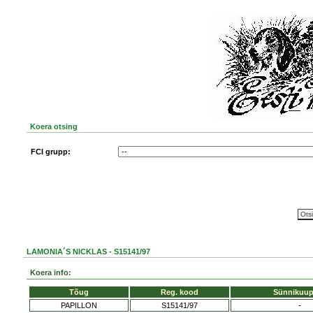
Koera otsing
FCI grupp:
LAMONIA´S NICKLAS - S15141/97
Koera info:
Tõug
Reg. kood
Sünnikuup
PAPILLON
S15141/97
-