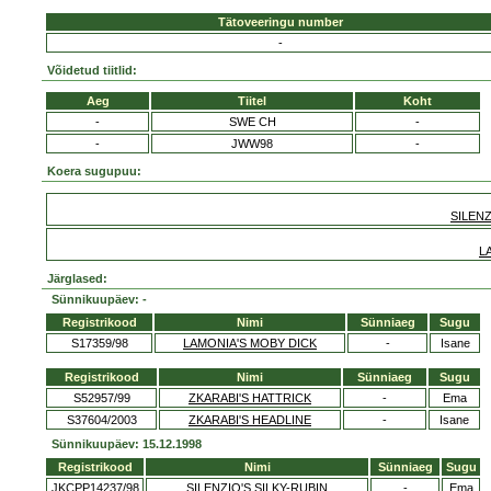
Tätoveeringu number
-
Võidetud tiitlid:
Aeg
Tiitel
Koht
-
SWE CH
-
-
JWW98
-
Koera sugupuu:
SILEN
L
Järglased:
Sünnikuupäev: -
Registrikood
Nimi
Sünniaeg
Sugu
S17359/98
LAMONIA'S MOBY DICK
-
Isane
Registrikood
Nimi
Sünniaeg
Sugu
S52957/99
ZKARABI'S HATTRICK
-
Ema
S37604/2003
ZKARABI'S HEADLINE
-
Isane
Sünnikuupäev: 15.12.1998
Registrikood
Nimi
Sünniaeg
Sugu
JKCPP14237/98
SILENZIO'S SILKY-RUBIN
-
Ema