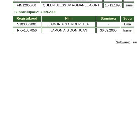
FIN12956/00
QUEEN BLESS JP ROMANEE-CONTI
15.12.1998
Isane
Sünnikuupäev: 30.09.2005
Registrikood
Nimi
Sünniaeg
Sugu
S10336/2001
LAMONIA´S CINDERELLA
-
Ema
RKF1807050
LAMONIA´S DON JUAN
30.09.2005
Isane
Software:
Tra