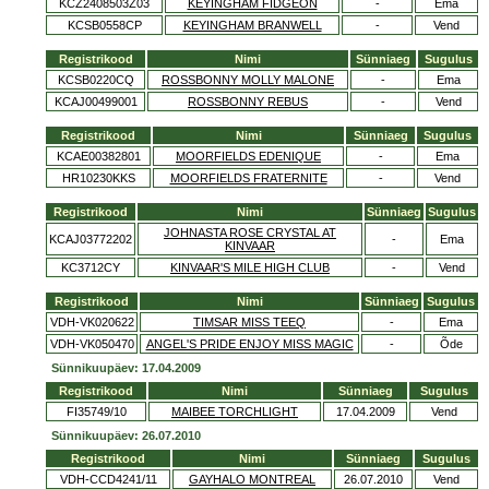
KCZ2408503Z03
KEYINGHAM FIDGEON
-
Ema
KCSB0558CP
KEYINGHAM BRANWELL
-
Vend
Registrikood
Nimi
Sünniaeg
Sugulus
KCSB0220CQ
ROSSBONNY MOLLY MALONE
-
Ema
KCAJ00499001
ROSSBONNY REBUS
-
Vend
Registrikood
Nimi
Sünniaeg
Sugulus
KCAE00382801
MOORFIELDS EDENIQUE
-
Ema
HR10230KKS
MOORFIELDS FRATERNITE
-
Vend
Registrikood
Nimi
Sünniaeg
Sugulus
JOHNASTA ROSE CRYSTAL AT
KCAJ03772202
-
Ema
KINVAAR
KC3712CY
KINVAAR'S MILE HIGH CLUB
-
Vend
Registrikood
Nimi
Sünniaeg
Sugulus
VDH-VK020622
TIMSAR MISS TEEQ
-
Ema
VDH-VK050470
ANGEL'S PRIDE ENJOY MISS MAGIC
-
Õde
Sünnikuupäev: 17.04.2009
Registrikood
Nimi
Sünniaeg
Sugulus
FI35749/10
MAIBEE TORCHLIGHT
17.04.2009
Vend
Sünnikuupäev: 26.07.2010
Registrikood
Nimi
Sünniaeg
Sugulus
VDH-CCD4241/11
GAYHALO MONTREAL
26.07.2010
Vend