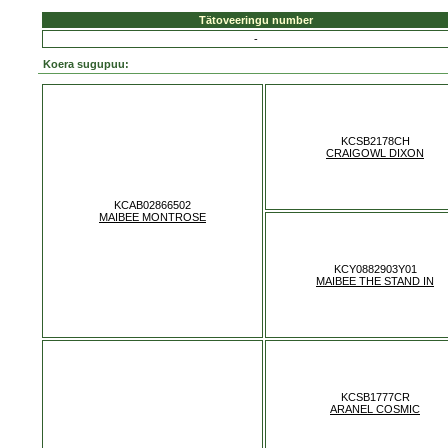
Tätoveeringu number
-
Koera sugupuu:
KCSB2178CH
CRAIGOWL DIXON
KCAB02866502
MAIBEE MONTROSE
KCY0882903Y01
MAIBEE THE STAND IN
KCSB1777CR
ARANEL COSMIC