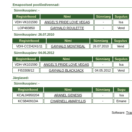
Emapoolsed poolõed/vennad:
Sünnikuupäev: -
Registrikood
Nimi
Sünniaeg
Sugulus
VDH-VK101590
ANGEL'S PRIDE LOVE VEGAS
-
Isa
LOP483850
GAYHALO ROULETTE
-
Vend
Sünnikuupäev: 26.07.2010
Registrikood
Nimi
Sünniaeg
Sugulus
VDH-CCD4241/11
GAYHALO MONTREAL
26.07.2010
Vend
Sünnikuupäev: 04.05.2012
Registrikood
Nimi
Sünniaeg
Sugulus
VDH-VK101590
ANGEL'S PRIDE LOVE VEGAS
-
Isa
FI53308/12
GAYHALO BLACKJACK
04.05.2012
Vend
Järglased:
Sünnikuupäev: -
Registrikood
Nimi
Sünniaeg
Sugu
KCAL04950204
ARANEL GENESIS
-
Isa
KCSB4091DA
CHARNELL AMARYLLIS
-
Emane
Software:
Tra