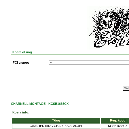
Koera otsing
FCI grupp:
CHARNELL MONTAGE - KCSB1635CX
Koera info:
Tõug
Reg. kood
CAVALIER KING CHARLES SPANJEL
KCSB1635CX