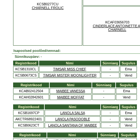
KCSB0277CU
CHARNELL FROLIC
KCAF03656703
CINDERLACE ANTOINETTE A
CHARNELL
Isapoolsed poolõed/vennad:
Sünnikuupäev: -
Registrikood
Nimi
Sünniaeg
Sugulus
KCSB1310CL
TIMSAR MISS CHIEF
-
Ema
KCSB0673CS
TIMSAR MISTER MOONLIGHTER
-
Vend
Registrikood
Nimi
Sünniaeg
Sugulus
KCAB02412504
MAIBEE VANESSA
-
Ema
KCAH02842601
MAIBEE MOFFAT
-
Vend
Registrikood
Nimi
Sünniaeg
Sugulus
KCSB1697CP
LANOLA SALSA
-
Ema
AKCTR68922401
LANOLA PASODOBLE
-
Vend
KCSB0623CT
LANOLA SANTANA OF MAIBEE
-
Vend
Registrikood
Nimi
Sünniaeg
Sugulus