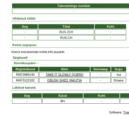
Tätoveeringu number
-
Võidetud tiitlid:
Aeg
Tiitel
Koht
-
RUS JCH
-
-
RUS CH
-
Koera sugupuu:
Koera esivanemate kohta info puudub.
Järglased:
Sünnikuupäev: -
Registrikood
Nimi
Sünniaeg
Sugu
RKF2685140
TAKE IT SLOWLY QUERO
-
Isa
RKF3122102
OBUSH SHED YAKUTIA
-
Emane
Läbitud katsed:
Aeg
Katse
Koht
-
BH
-
Software:
Tra