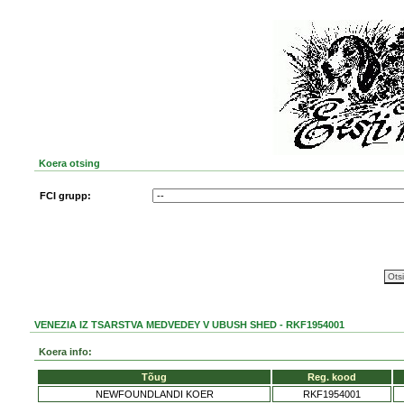
Koera otsing
FCI grupp:
VENEZIA IZ TSARSTVA MEDVEDEY V UBUSH SHED - RKF1954001
Koera info:
Tõug
Reg. kood
NEWFOUNDLANDI KOER
RKF1954001