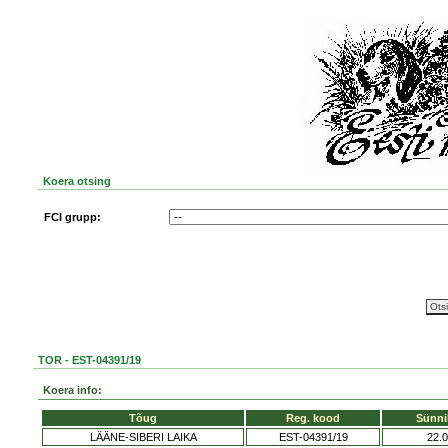
Koera otsing
FCI grupp:
TOR - EST-04391/19
Koera info:
Tõug
Reg. kood
Sünni
LÄÄNE-SIBERI LAIKA
EST-04391/19
22.