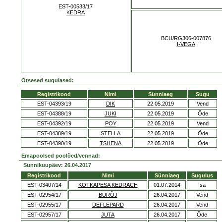
EST-00533/17
KEDRA
BCU/RG306-007876
I-VEGA
Otsesed sugulased:
Registrikood
Nimi
Sünniaeg
Sugu
EST-04393/19
DIK
22.05.2019
Vend
EST-04388/19
JUKI
22.05.2019
Õde
EST-04392/19
POY
22.05.2019
Vend
EST-04389/19
STELLA
22.05.2019
Õde
EST-04390/19
TSHENA
22.05.2019
Õde
Emapoolsed poolõed/vennad:
Sünnikuupäev: 26.04.2017
Registrikood
Nimi
Sünniaeg
Sugulus
EST-03407/14
KOTKAPESA KEDRACH
01.07.2014
Isa
EST-02954/17
BURÕJ
26.04.2017
Vend
EST-02955/17
DEFLEPARD
26.04.2017
Vend
EST-02957/17
JUTA
26.04.2017
Õde