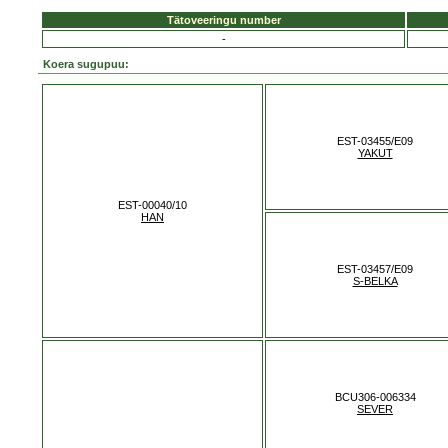
Tätoveeringu number
-
Koera sugupuu:
EST-03455/E09
YAKUT
EST-00040/10
HAN
EST-03457/E09
S-BELKA
BCU306-006334
SEVER