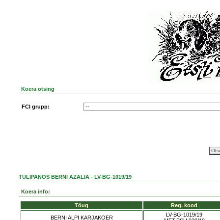
Koera otsing
FCI grupp:
TULIPANOS BERNI AZALIA - LV-BG-1019/19
Koera info:
Tõug
Reg. kood
LV-BG-1019/19
BERNI ALPI KARJAKOER