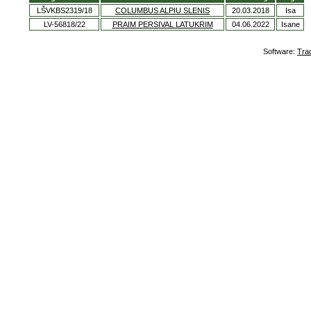
LŠVKBS2319/18
COLUMBUS ALPIU SLENIS
20.03.2018
Isa
LV-56818/22
PRAIM PERSIVAL LATUKRIM
04.06.2022
Isane
Software:
Tra