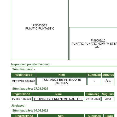
FI53633/15
FUNATIC FUNTASTIC
FI49003/10
FUNATIC FUNATIC NOW I'M STE
OUT
Isapoolsed poolõed/vennad:
Sünnikuupäev: -
Registrikood
Nimi
Sünniaeg
Sugulus
TULIPANOS BERNI ENCORE
MET.BSH.1074/20
-
Õde
ESTELLA
Sünnikuupäev: 27.03.2024
Registrikood
Nimi
Sünniaeg
Sugulus
LV-BG-1166/24
TULIPANOS BERNI NEMO NAUTILUS
27.03.2024
Vend
Järglased:
Sünnikuupäev: 04.06.2022
Registrikood
Nimi
Sünniaeg
Sugu