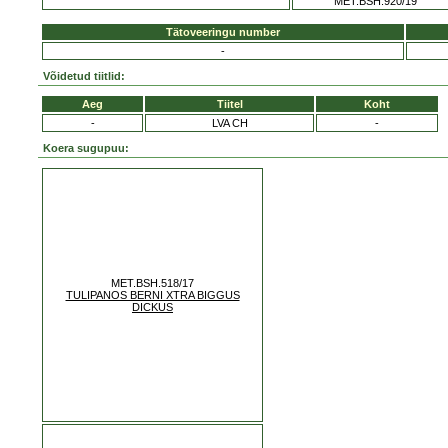
MET.BSH.920/19
Tätoveeringu number
-
Võidetud tiitlid:
Aeg
Tiitel
Koht
-
LVA CH
-
Koera sugupuu:
MET.BSH.518/17
TULIPANOS BERNI XTRA BIGGUS
DICKUS