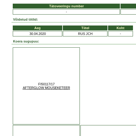
Tätoveeringu number
-
Võidetud tiitlid:
Aeg
Tiitel
Koht
30.04.2020
RUS JCH
-
Koera sugupuu:
FI50117/17
AFTERGLOW MOUSEKETEER