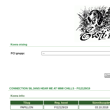
Koera otsing
FCI grupp:
CONNECTION SILJANS HEAR ME AT MIMI CHILLS - FI12129/19
Koera info:
Tõug
Reg. kood
Sünnikuupäe
PAPILLON
FI12129/19
03.10.2018