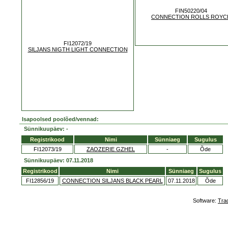
FIN50220/04
CONNECTION ROLLS ROYC
FI12072/19
SILJANS NIGTH LIGHT CONNECTION
Isapoolsed poolõed/vennad:
Sünnikuupäev: -
Registrikood
Nimi
Sünniaeg
Sugulus
FI12073/19
ZAOZERIE GZHEL
-
Õde
Sünnikuupäev: 07.11.2018
Registrikood
Nimi
Sünniaeg
Sugulus
FI12856/19
CONNECTION SILJANS BLACK PEARL
07.11.2018
Õde
Software:
Tra