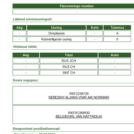
Tätoveeringu number
-
Läbitud terviseuuringud:
Aeg
Uuring
Koht
Tulemus
-
Düsplaasia
-
A
-
Küünarliigeste uuring
-
0
Võidetud tiitlid:
Aeg
Tiitel
Koht
-
RUS JCH
-
-
RUS CH
-
-
RKF CH
-
Koera sugupuu:
RKF2238739
NEBESNIY ALJANS VIVAT AIK NORMARI
RKFR1368930
BELGIEGIRL VAN NATTREKJA
Emapoolsed poolõed/vennad: