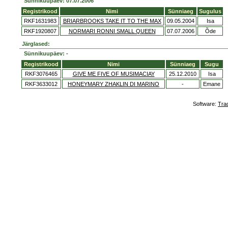
Sünnikuupäev: 07.07.2006
Registrikood
Nimi
Sünniaeg
Sugulus
RKF1631983
BRIARBROOKS TAKE IT TO THE MAX
09.05.2004
Isa
RKF1920807
NORMARI RONNI SMALL QUEEN
07.07.2006
Õde
Järglased:
Sünnikuupäev: -
Registrikood
Nimi
Sünniaeg
Sugu
RKF3076465
GIVE ME FIVE OF MUSIMACIAY
25.12.2010
Isa
RKF3633012
HONEYMARY ZHAKLIN DI MARINO
-
Emane
Software:
Tra