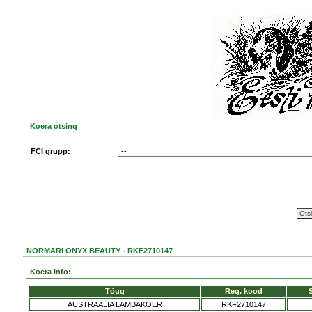
Koera otsing
FCI grupp:
NORMARI ONYX BEAUTY - RKF2710147
Koera info:
Tõug
Reg. kood
AUSTRAALIA LAMBAKOER
RKF2710147