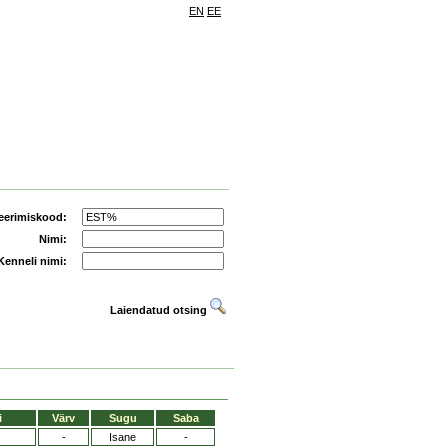
EN
EE
eerimiskood:
Nimi:
Kenneli nimi:
Laiendatud otsing
i
Värv
Sugu
Saba
-
Isane
-