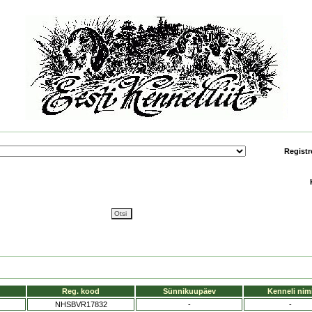
Registr
Reg. kood
Sünnikuupäev
Kenneli nim
NHSBVR17832
-
-