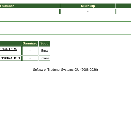
u number
Mikrokiip
-
Sünniaeg
Sugu
E HUNTERS
-
Ema
INSPIRATION
-
Emane
Software:
Tradenet Systems OÜ
(2006-2026)