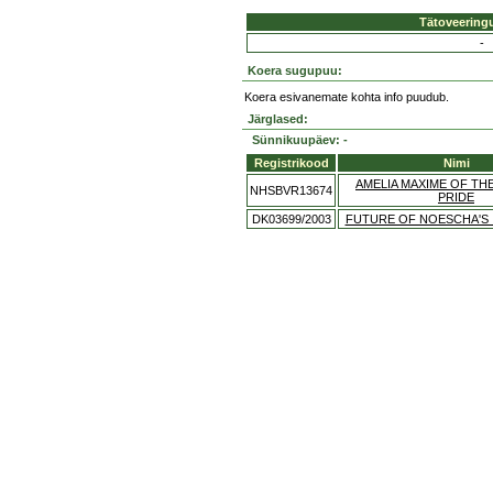
Tätoveering
-
Koera sugupuu:
Koera esivanemate kohta info puudub.
Järglased:
Sünnikuupäev: -
Registrikood
Nimi
AMELIA MAXIME OF TH
NHSBVR13674
PRIDE
DK03699/2003
FUTURE OF NOESCHA'S 