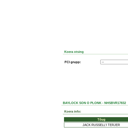
Koera otsing
FCI grupp:
BAYLOCK SON O PLONK - NHSBVR17832
Koera info:
Tõug
JACK RUSSELL'I TERJER