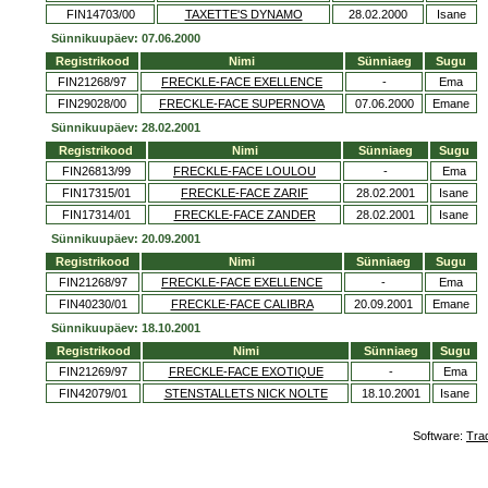
FIN14703/00
TAXETTE'S DYNAMO
28.02.2000
Isane
Sünnikuupäev: 07.06.2000
Registrikood
Nimi
Sünniaeg
Sugu
FIN21268/97
FRECKLE-FACE EXELLENCE
-
Ema
FIN29028/00
FRECKLE-FACE SUPERNOVA
07.06.2000
Emane
Sünnikuupäev: 28.02.2001
Registrikood
Nimi
Sünniaeg
Sugu
FIN26813/99
FRECKLE-FACE LOULOU
-
Ema
FIN17315/01
FRECKLE-FACE ZARIF
28.02.2001
Isane
FIN17314/01
FRECKLE-FACE ZANDER
28.02.2001
Isane
Sünnikuupäev: 20.09.2001
Registrikood
Nimi
Sünniaeg
Sugu
FIN21268/97
FRECKLE-FACE EXELLENCE
-
Ema
FIN40230/01
FRECKLE-FACE CALIBRA
20.09.2001
Emane
Sünnikuupäev: 18.10.2001
Registrikood
Nimi
Sünniaeg
Sugu
FIN21269/97
FRECKLE-FACE EXOTIQUE
-
Ema
FIN42079/01
STENSTALLETS NICK NOLTE
18.10.2001
Isane
Software:
Tra