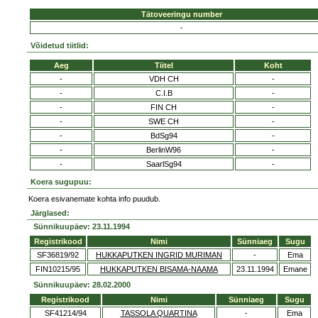
Tätoveeringu number
-
Võidetud tiitlid:
Aeg
Tiitel
Koht
-
VDH CH
-
-
C.I.B
-
-
FIN CH
-
-
SWE CH
-
-
BdSg94
-
-
BerlinW96
-
-
SaarlSg94
-
Koera sugupuu:
Koera esivanemate kohta info puudub.
Järglased:
Sünnikuupäev: 23.11.1994
Registrikood
Nimi
Sünniaeg
Sugu
SF36819/92
HUKKAPUTKEN INGRID MURIMAN
-
Ema
FIN10215/95
HUKKAPUTKEN BISAMA-NAAMA
23.11.1994
Emane
Sünnikuupäev: 28.02.2000
Registrikood
Nimi
Sünniaeg
Sugu
SF41214/94
TASSOLA QUARTINA
-
Ema