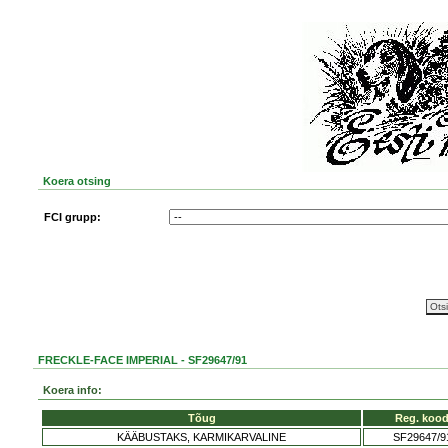
Koera otsing
FCI grupp:
FRECKLE-FACE IMPERIAL - SF29647/91
Koera info:
Tõug
Reg. koo
KÄÄBUSTAKS, KARMIKARVALINE
SF29647/9