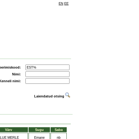
EN
EE
eerimiskood:
Nimi:
Kenneli nimi:
Laiendatud otsing
Värv
Sugu
Saba
LUE MERLE
Emane
nb