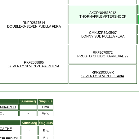
AKCDN04818912
THORNAPPLE AFTERSHOCK
RKFR2817514
DOUBLE-O-SEVEN PUELLA FERA
CMKUZR59/05/07
BONNY SUE PUELLA FERA
RKF2070072
PROSTO CHUDO KARNEVAL 77
RKF2558895
SEVENTY SEVEN ZHAR-PTITSA
RKF2203307R
SEVENTY SEVEN OCTAVIA
Sünniaeg
Sugulus
MIA ARCO
-
Ema
OLT
-
Vend
Sünniaeg
Sugulus
CA THE
-
Ema
CELEBRITY
-
Õde