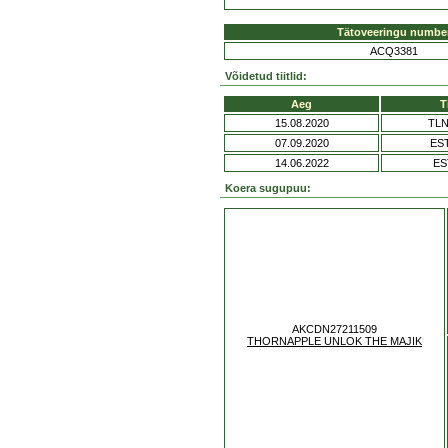
Tätoveeringu numbe
ACQ3381
Võidetud tiitlid:
Aeg
T
15.08.2020
TL
07.09.2020
ES
14.06.2022
ES
Koera sugupuu:
AKCDN27211509
THORNAPPLE UNLOK THE MAJIK