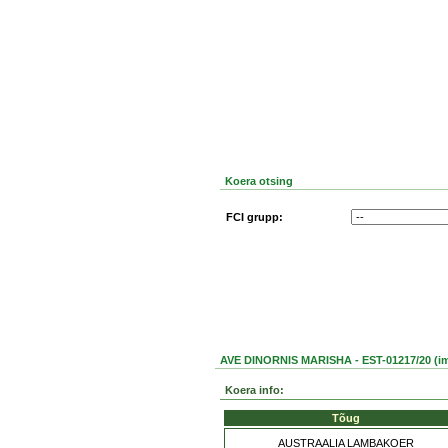
Koera otsing
FCI grupp:
AVE DINORNIS MARISHA - EST-01217/20 (imp
Koera info:
Tõug
AUSTRAALIA LAMBAKOER