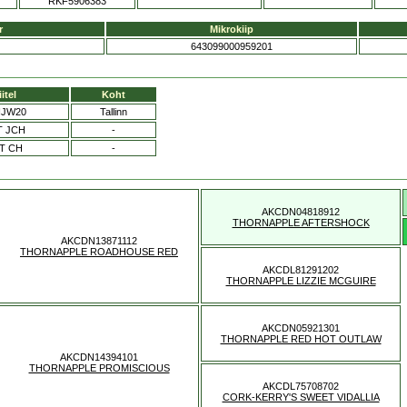
RKF5906383
r
Mikrokiip
643099000959201
iitel
Koht
NJW20
Tallinn
T JCH
-
T CH
-
AKCDN04818912
THORNAPPLE AFTERSHOCK
AKCDN13871112
THORNAPPLE ROADHOUSE RED
AKCDL81291202
THORNAPPLE LIZZIE MCGUIRE
AKCDN05921301
THORNAPPLE RED HOT OUTLAW
AKCDN14394101
THORNAPPLE PROMISCIOUS
AKCDL75708702
CORK-KERRY'S SWEET VIDALLIA