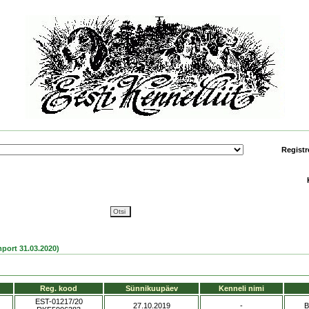
Registr
ort 31.03.2020)
Reg. kood
Sünnikuupäev
Kenneli nimi
EST-01217/20
27.10.2019
-
B