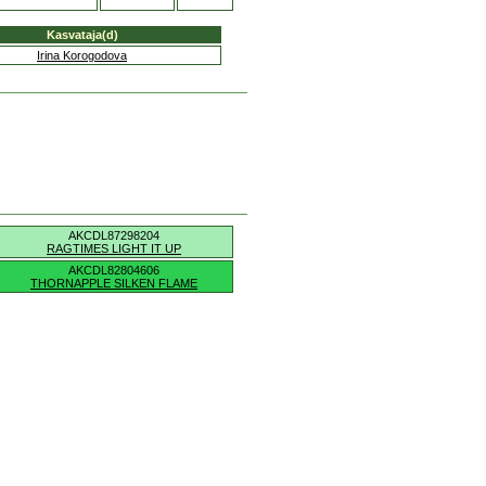
Kasvataja(d)
Irina Korogodova
AKCDL87298204
RAGTIMES LIGHT IT UP
AKCDL82804606
THORNAPPLE SILKEN FLAME