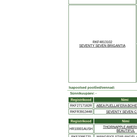
RKF4813102
SEVENTY SEVEN BRIGANTIA
Isapoolsed poolõed/vennad:
Sünnikuupäev: -
Registrikood
Nimi
RKF2717182R
ABEA PUELLAFERA BOHE
RKFR3913448
SEVENTY SEVEN C
Registrikood
Nimi
THORNAPPLE AMERI
HR10001AUSH
BEAUTIFUL
RKF3395770
MANGRY'S STAR ANGEL 