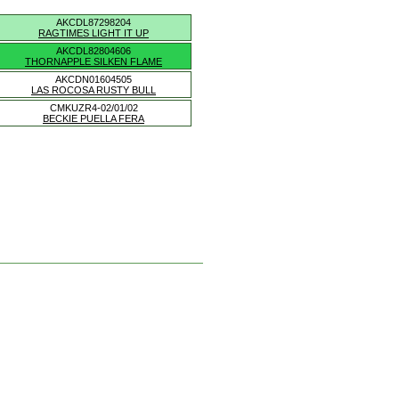
AKCDL87298204
RAGTIMES LIGHT IT UP
AKCDL82804606
THORNAPPLE SILKEN FLAME
AKCDN01604505
LAS ROCOSA RUSTY BULL
CMKUZR4-02/01/02
BECKIE PUELLA FERA