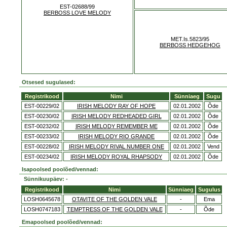
EST-02688/99
BERBOSS LOVE MELODY
MET.Is.5823/95
BERBOSS HEDGEHOG
Otsesed sugulased:
Registrikood
Nimi
Sünniaeg
Sugu
EST-00229/02
IRISH MELODY RAY OF HOPE
02.01.2002
Õde
EST-00230/02
IRISH MELODY REDHEADED GIRL
02.01.2002
Õde
EST-00232/02
IRISH MELODY REMEMBER ME
02.01.2002
Õde
EST-00233/02
IRISH MELODY RIO GRANDE
02.01.2002
Õde
EST-00228/02
IRISH MELODY RIVAL NUMBER ONE
02.01.2002
Vend
EST-00234/02
IRISH MELODY ROYAL RHAPSODY
02.01.2002
Õde
Isapoolsed poolõed/vennad:
Sünnikuupäev: -
Registrikood
Nimi
Sünniaeg
Sugulus
LOSH0645678
OTAVITE OF THE GOLDEN VALE
-
Ema
LOSH0747183
TEMPTRESS OF THE GOLDEN VALE
-
Õde
Emapoolsed poolõed/vennad: