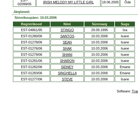
EST-
IRISH MELODY MY LITTLE GIRL
18.06.2005
Õde
02099/05
Järglased:
Sünnikuupäev: 10.03.2006
Registrikood
Nimi
Sünniaeg
Sugu
EST-04861/95
STINGO
29.09.1995
Isa
EST-01280/06
SANTOS
10.03.2006
Isane
EST-01278/06
SEAN
10.03.2006
Isane
EST-01276/06
SHAK
10.03.2006
Isane
EST-01279/06
SHANI
10.03.2006
Isane
EST-01281/06
SHARON
10.03.2006
Isane
EST-01282/06
SIDNEY
10.03.2006
Emane
EST-01283/06
SINGHELLA
10.03.2006
Emane
EST-01277/06
STEVE
10.03.2006
Isane
Software:
Tra