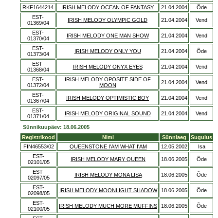
RKF1644214
IRISH MELODY OCEAN OF FANTASY
21.04.2004
Õde
EST-
IRISH MELODY OLYMPIC GOLD
21.04.2004
Vend
01369/04
EST-
IRISH MELODY ONE MAN SHOW
21.04.2004
Vend
01370/04
EST-
IRISH MELODY ONLY YOU
21.04.2004
Õde
01373/04
EST-
IRISH MELODY ONYX EYES
21.04.2004
Vend
01368/04
EST-
IRISH MELODY OPOSITE SIDE OF
21.04.2004
Vend
01372/04
MOON
EST-
IRISH MELODY OPTIMISTIC BOY
21.04.2004
Vend
01367/04
EST-
IRISH MELODY ORIGINAL SOUND
21.04.2004
Vend
01371/04
Sünnikuupäev: 18.06.2005
Registrikood
Nimi
Sünniaeg
Sugulus
FIN46553/02
QUEENSTONE I'AM WHAT I'AM
12.05.2002
Isa
EST-
IRISH MELODY MARY QUEEN
18.06.2005
Õde
02101/05
EST-
IRISH MELODY MONA LISA
18.06.2005
Õde
02097/05
EST-
IRISH MELODY MOONLIGHT SHADOW
18.06.2005
Õde
02098/05
EST-
IRISH MELODY MUCH MORE MUFFINS
18.06.2005
Õde
02100/05