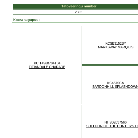
Tätoveeringu number
23C1
Koera sugupuu:
KCSB3152BY
MARKSWAY MARQUIS
KC T4968704T04
TITIANDALE CHARADE
KC4570CA
BARDONHILL SPLASHDOW
NHSB2037566
SHELDON OF THE HUNTER'S 