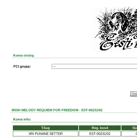
Koera otsing
FCI grupp:
IRISH MELODY REQUIEM FOR FREEDOM - EST-00231/02
Koera info:
Tõug
Reg. kood
Sü
IIRI PUNANE SETTER
EST-00231/02