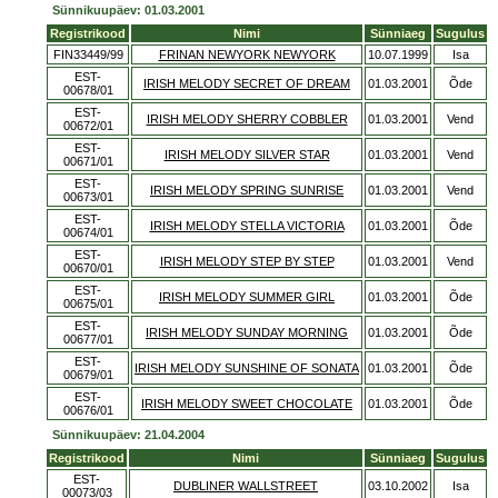
Sünnikuupäev: 01.03.2001
Registrikood
Nimi
Sünniaeg
Sugulus
FIN33449/99
FRINAN NEWYORK NEWYORK
10.07.1999
Isa
EST-
IRISH MELODY SECRET OF DREAM
01.03.2001
Õde
00678/01
EST-
IRISH MELODY SHERRY COBBLER
01.03.2001
Vend
00672/01
EST-
IRISH MELODY SILVER STAR
01.03.2001
Vend
00671/01
EST-
IRISH MELODY SPRING SUNRISE
01.03.2001
Vend
00673/01
EST-
IRISH MELODY STELLA VICTORIA
01.03.2001
Õde
00674/01
EST-
IRISH MELODY STEP BY STEP
01.03.2001
Vend
00670/01
EST-
IRISH MELODY SUMMER GIRL
01.03.2001
Õde
00675/01
EST-
IRISH MELODY SUNDAY MORNING
01.03.2001
Õde
00677/01
EST-
IRISH MELODY SUNSHINE OF SONATA
01.03.2001
Õde
00679/01
EST-
IRISH MELODY SWEET CHOCOLATE
01.03.2001
Õde
00676/01
Sünnikuupäev: 21.04.2004
Registrikood
Nimi
Sünniaeg
Sugulus
EST-
DUBLINER WALLSTREET
03.10.2002
Isa
00073/03