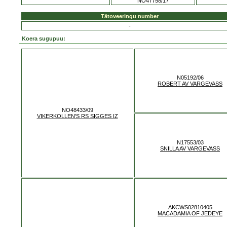
NO47758/17
Tätoveeringu number
-
Koera sugupuu:
N05192/06
ROBERT AV VARGEVASS
NO48433/09
VIKERKOLLEN'S RS SIGGES IZ
N17553/03
SNILLA AV VARGEVASS
AKCWS02810405
MACADAMIA OF JEDEYE