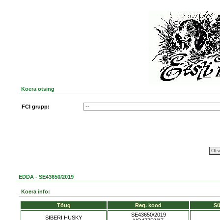
Koera otsing
FCI grupp:
EDDA - SE43650/2019
Koera info:
Tõug
Reg. kood
Sü
SE43650/2019
SIBERI HUSKY