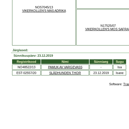
NO57045/13
VIKERKOLLEN'S MAS ADRIKA
N17525/07
VIKERKOLLEN'S MOS SAFRA
Järglased:
Sünnikuupäev: 23.12.2019
Registrikood
Nimi
Sünniaeg
Sugu
NO48522/13
PAMUK AV VARGEVASS
-
Isa
EST-02557/20
SLÄDHUNDEN THOR
23.12.2019
Isane
Software:
Tra