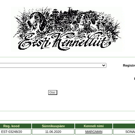
Registr
Reg. kood
Sünnikuupäev
Kenneli nimi
EST-03248/20
11.06.2020
MARGMAN
SONA