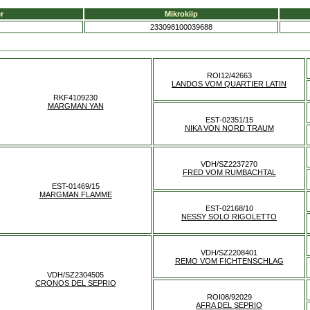
r
Mikrokiip
233098100039688
ROI12/42663
LANDOS VOM QUARTIER LATIN
RKF4109230
MARGMAN YAN
EST-02351/15
NIKA VON NORD TRAUM
VDH/SZ2237270
FRED VOM RUMBACHTAL
EST-01469/15
MARGMAN FLAMME
EST-02168/10
NESSY SOLO RIGOLETTO
VDH/SZ2208401
REMO VOM FICHTENSCHLAG
VDH/SZ2304505
CRONOS DEL SEPRIO
ROI08/92029
AFRA DEL SEPRIO