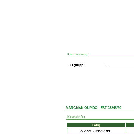
Koera otsing
FCI grupp:
MARGMAN QUPIDO - EST-03248/20
Koera info:
Tõug
SAKSA LAMBAKOER