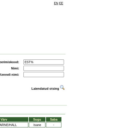
EN
EE
eerimiskood:
Nimi:
Kenneli nimi:
Laiendatud otsing
Värv
Sugu
Saba
ARNE/HALL
Isane
-