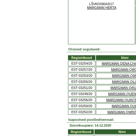
LŠVKDS9043/17
MARGMAN HERTA
Otsesed sugulased:
Registrikood
Nimi
EST-03254/20
MARGMAN QENA CHA
EST-03257/20
MARGMAN QIR
EST-03253/20
MARGMAN QIW
EST-03255/20
MARGMAN QLI
EST-03251/20
MARGMAN QR
EST-03249/20
MARGMAN QUEN
EST-03256/20
MARGMAN QUINT
EST-03250/20
MARGMAN QUI
EST-03252/20
MARGMAN QWIN
Isapoolsed poolõed/vennad:
Sünnikuupäev: 14.12.2020
Registrikood
Nimi