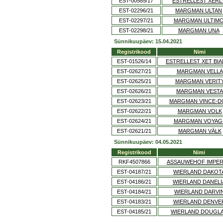
EST-00585/17
ESTRELLEST XERL
EST-02296/21
MARGMAN ULTAN
EST-02297/21
MARGMAN ULTIM
EST-02298/21
MARGMAN UNA
Sünnikuupäev: 15.04.2021
Registrikood
Nimi
EST-01526/14
ESTRELLEST XET BI
EST-02627/21
MARGMAN VELLA
EST-02625/21
MARGMAN VERIT
EST-02626/21
MARGMAN VESTA
EST-02623/21
MARGMAN VINCE-D
EST-02622/21
MARGMAN VOLK
EST-02624/21
MARGMAN VOYAG
EST-02621/21
MARGMAN VÄLK
Sünnikuupäev: 04.05.2021
Registrikood
Nimi
RKF4507866
ASSAUWEHOF IMPER
EST-04187/21
WIERLAND DAKOT
EST-04186/21
WIERLAND DANELI
EST-04184/21
WIERLAND DARVI
EST-04183/21
WIERLAND DENVE
EST-04185/21
WIERLAND DOUGL