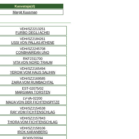
Kasvataja(d)
Margit Kuusman
VDH/SZ2213251
FURBO DEGLI ACHEI
VDH/SZ2184261
USSI VON PALLAS ATHENE
VDH/SZ2245708
CONBHAIREAN UNO
RKF2311700
VITA VON NORD TRAUM
VDH/SZ2165494
YEROM VOM HAUS SALIHIN
VDH/SZ2169585
ZAIRA VOM RUMBACHTAL
EST-02075/02
MARGMAN TORSTEN
LV-VA-02200
MAIJA VON DER FICHTENSPITZE
VDH/SZ2154538
RAY VOM FICHTENSCHLAG
VDH/SZ2157843
THORA VOM FICHTENSCHLAG
VDH/SZ2158106
IROK KARANBERG
ROI05/76594