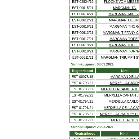
EST-02834/19
FLOCKE VOM MESSE
EST-00615/21
MARGMAN TAI
EST-00614/21
MARGMAN TAKESH
EST-00612/21
MARGMAN TALLIN
EST-00616/21
MARGMAN THOR
EST-00613/21
MARGMAN TIFFANY 
EST-00617/21
MARGMAN TOFE
EST-00619/21
MARGMAN TOFFE
EST-00618/21
MARGMAN TONN
EST-00611/21
MARGMAN TRIUMPH S
Sünnikuupäev: 08.03.2021
Registrikood
Nimi
EST-00073/18
MARGMAN XELL
EST-01790/21
MERXELLA CADD
EST-01789/21
MERXELLA CAMILLA JE
EST-01792/21
MERXELLA CAPTAN 
EST-01794/21
MERXELLA CARLO
EST-01791/21
MERXELLA CELLA CA
EST-01793/21
MERXELLA CHARLEY C
EST-01795/21
MERXELLA CILLY
Sünnikuupäev: 23.03.2021
Registrikood
Nimi