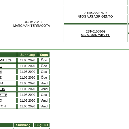
VDH/SZ2237607
ATOS AUS AGRIGENTO
EST-00175/13
MARGMAN TERRACOTA
EST-01088/09
MARGMAN WIEZEL
Sünniaeg
Sugu
NDILYA
11.06.2020
Õde
SI
11.06.2020
Õde
I
11.06.2020
Õde
Z
11.06.2020
Õde
UM
11.06.2020
Vend
TIN
11.06.2020
Vend
ETTE
11.06.2020
Õde
X
11.06.2020
Vend
TON
11.06.2020
Vend
Sünniaeg
Sugulus