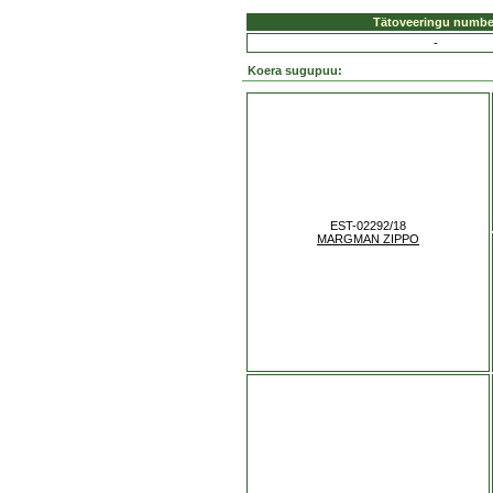
Tätoveeringu numbe
-
Koera sugupuu:
EST-02292/18
MARGMAN ZIPPO