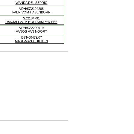
WANDA DEL SEPRIO
VDH/SZ2194208
PAER VOM HASENBORN
SZ2184791
DANJALI VOM HOLTKÄMPER SEE
VDH/SZ2200919
VANOS VAN NOORT
EST-00479/07
MARGMAN QUICKEN