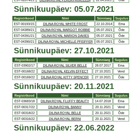
EST-02874/21
DILINA ROYAL PERLA PRINCELLA
12.04.2021
Õde
Sünnikuupäev: 05.07.2021
Registrikood
Nimi
Sünniaeg
Sugulus
EST-00193/15
DILINA ROYAL WHITE FROST
22.10.2014
Ema
EST-04389/21
DILINA ROYAL MARGOT ROBBIE
05.07.2021
Õde
EST-04391/21
DILINA ROYAL MARION DAVIES
05.07.2021
Õde
EST-04390/21
DILINA ROYAL MICHELLE PFEIFFER
05.07.2021
Õde
Sünnikuupäev: 27.10.2021
Registrikood
Nimi
Sünniaeg
Sugulus
EST-03902/17
DILINA ROYAL SILVER BELLE
28.07.2017
Ema
EST-00168/22
DILINA ROYAL KELVIN EFFECT
27.10.2021
Vend
EST-00169/22
DILINA ROYAL KITTY SPENCER
27.10.2021
Õde
Sünnikuupäev: 20.11.2021
Registrikood
Nimi
Sünniaeg
Sugulus
EST-03683/18
DILINA ROYAL FLUFFY BEAUTY
14.07.2018
Ema
EST-00317/22
DILINA ROYAL BANNY
20.11.2021
Vend
EST-00318/22
DILINA ROYAL BELLE
20.11.2021
Õde
EST-00316/22
DILINA ROYAL BERNI
20.11.2021
Vend
Sünnikuupäev: 22.06.2022