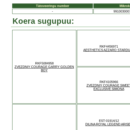
Tätoveeringu number
Mikrok
-
991003000
Koera sugupuu:
RKF4456971
AESTHETICS AZZARO STARD
RKF5084958
ZVEZDNIY COURAGE GARRY GOLDEN
BOY
RKF4105966
ZVEZDNIY COURAGE SWEE
EXCLUSIVE SIMONA
EST-01914/12
DILINA ROYAL LEGEND ARIS