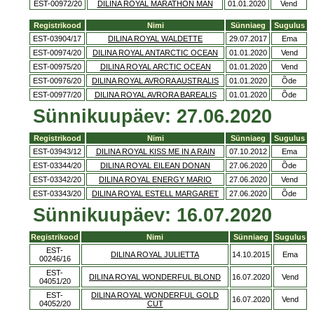
EST-00972/20
DILINA ROYAL MARATHON MAN
01.01.2020
Vend
Registrikood
Nimi
Sünniaeg
Sugulus
EST-03904/17
DILINA ROYAL WALDETTE
29.07.2017
Ema
EST-00974/20
DILINA ROYAL ANTARCTIC OCEAN
01.01.2020
Vend
EST-00975/20
DILINA ROYAL ARCTIC OCEAN
01.01.2020
Vend
EST-00976/20
DILINA ROYAL AVRORA AUSTRALIS
01.01.2020
Õde
EST-00977/20
DILINA ROYAL AVRORA BAREALIS
01.01.2020
Õde
Sünnikuupäev: 27.06.2020
Registrikood
Nimi
Sünniaeg
Sugulus
EST-03943/12
DILINA ROYAL KISS ME IN A RAIN
07.10.2012
Ema
EST-03344/20
DILINA ROYAL EILEAN DONAN
27.06.2020
Õde
EST-03342/20
DILINA ROYAL ENERGY MARIO
27.06.2020
Vend
EST-03343/20
DILINA ROYAL ESTELL MARGARET
27.06.2020
Õde
Sünnikuupäev: 16.07.2020
Registrikood
Nimi
Sünniaeg
Sugulus
EST-
DILINA ROYAL JULIETTA
14.10.2015
Ema
00246/16
EST-
DILINA ROYAL WONDERFUL BLOND
16.07.2020
Vend
04051/20
EST-
DILINA ROYAL WONDERFUL GOLD
16.07.2020
Vend
04052/20
CUT