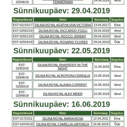
14.04.2019
Vend
02546/19
TEMMERMAN
Sünnikuupäev: 29.04.2019
Registrikood
Nimi
Sünniaeg
Sugulus
EST-02215/17
DILINA ROYAL AGATHA VIVA VICTORIA
13.04.2017
Ema
EST-02552/19
DILINA ROYAL RICCARDO FOGLI
29.04.2019
Vend
EST-02551/19
DILINA ROYAL ROCCO JEREMY
29.04.2019
Vend
EST-02553/19
DILINA ROYAL ROSARIO FLORES
29.04.2019
Õde
Sünnikuupäev: 22.05.2019
Registrikood
Nimi
Sünniaeg
Sugulus
EST-
DILINA ROYAL RHAPSODY IN THE
11.04.2016
Ema
02453/16
NIGHT
EST-
DILINA ROYAL ACROPORA CEREALIS
22.05.2019
Vend
02948/19
EST-
DILINA ROYAL ALASKA CURRENT
22.05.2019
Vend
02950/19
EST-
DILINA ROYAL ALEX MEIER
22.05.2019
Vend
02949/19
Sünnikuupäev: 16.06.2019
Registrikood
Nimi
Sünniaeg
Sugulus
EST-01723/11
DILINA ROYAL MARIA ROSA
12.04.2011
Ema
EST-03476/19
DILINA ROYAL CAMELLIA JAPONICA
16.06.2019
Õde