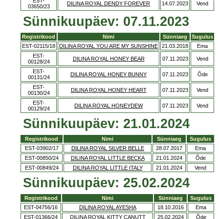
EST-
DILINA ROYAL DENDY FOREVER
14.07.2023
Vend
03650/23
Sünnikuupäev: 07.11.2023
Registrikood
Nimi
Sünniaeg
Sugulus
EST-02115/18
DILINA ROYAL YOU ARE MY SUNSHINE
21.03.2018
Ema
EST-
DILINA ROYAL HONEY BEAR
07.11.2023
Vend
00128/24
EST-
DILINA ROYAL HONEY BUNNY
07.11.2023
Õde
00131/24
EST-
DILINA ROYAL HONEY HEART
07.11.2023
Vend
00130/24
EST-
DILINA ROYAL HONEYDEW
07.11.2023
Vend
00129/24
Sünnikuupäev: 21.01.2024
Registrikood
Nimi
Sünniaeg
Sugulus
EST-03902/17
DILINA ROYAL SILVER BELLE
28.07.2017
Ema
EST-00850/24
DILINA ROYAL LITTLE BECKA
21.01.2024
Õde
EST-00849/24
DILINA ROYAL LITTLE ITALY
21.01.2024
Vend
Sünnikuupäev: 25.02.2024
Registrikood
Nimi
Sünniaeg
Sugulus
EST-04756/16
DILINA ROYAL AYESHA
18.10.2016
Ema
EST-01366/24
DILINA ROYAL KITTY CANUTT
25.02.2024
Õde