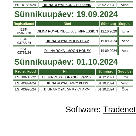
EST-01367/24
DILINA ROYAL KUNG FU KEVIN
25.02.2024
Vend
Sünnikuupäev: 19.09.2024
Registrikood
Nimi
Sünniaeg
Sugulus
EST-
DILINA ROYAL INDELIBLE IMPRESSION
12.10.2020
Ema
05070/20
EST-
DILINA ROYAL MOON BEAM
19.09.2024
Vend
03755/24
EST-
DILINA ROYAL MOON HONEY
19.09.2024
Vend
03756/24
Sünnikuupäev: 01.10.2024
Registrikood
Nimi
Sünniaeg
Sugulus
EST-00743/22
DILINA ROYAL ORANGE PANSY
04.12.2021
Ema
EST-03994/24
DILINA ROYAL SPIKY BLISS
01.10.2024
Vend
EST-03995/24
DILINA ROYAL SPIKY CHARM
01.10.2024
Õde
Software:
Tradene