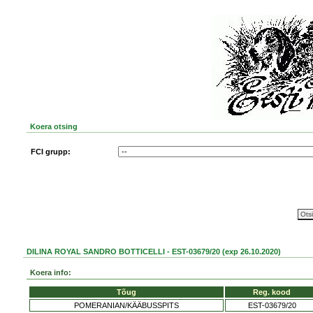
Koera otsing
FCI grupp:
DILINA ROYAL SANDRO BOTTICELLI - EST-03679/20 (exp 26.10.2020)
Koera info:
Tõug
Reg. kood
POMERANIAN/KÄÄBUSSPITS
EST-03679/20