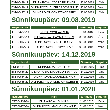
EST-03478/19
DILINA ROYAL CECILE BRUNNER
16.06.2019
Õde
EST-03479/19
DILINA ROYAL CHARLES DE GAULLE
16.06.2019
Vend
EST-03477/19
DILINA ROYAL CONSTANCE SPRY
16.06.2019
Õde
Sünnikuupäev: 09.08.2019
Registrikood
Nimi
Sünniaeg
Sugulus
EST-04756/16
DILINA ROYAL AYESHA
18.10.2016
Ema
EST-04156/19
DILINA ROYAL GAMMA CRUCIS
09.08.2019
Õde
EST-04155/19
DILINA ROYAL GENTLE BREEZE
09.08.2019
Vend
EST-04154/19
DILINA ROYAL GUMMY BEAR
09.08.2019
Vend
Sünnikuupäev: 14.12.2019
Registrikood
Nimi
Sünniaeg
Sugulus
EST-02444/16
DILINA ROYAL CAUTLEYA
11.04.2016
Ema
EST-00686/20
DILINA ROYAL DAUDELION JOYFUL
14.12.2019
Õde
EST-00684/20
DILINA ROYAL DAUDELION NICY
14.12.2019
Õde
EST-00685/20
DILINA ROYAL DAUDELION SWEETIE
14.12.2019
Õde
Sünnikuupäev: 01.01.2020
Registrikood
Nimi
Sünniaeg
Sugulus
EST-04237/16
DILINA ROYAL SUN RAY
11.08.2016
Ema
EST-00973/20
DILINA ROYAL MACHO MAN WINE
01.01.2020
Vend