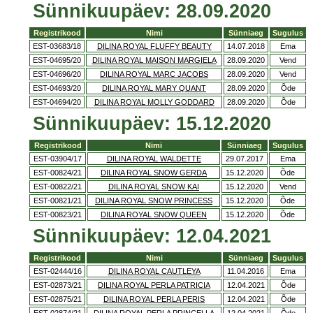
Sünnikuupäev: 28.09.2020
Registrikood
Nimi
Sünniaeg
Sugulus
EST-03683/18
DILINA ROYAL FLUFFY BEAUTY
14.07.2018
Ema
EST-04695/20
DILINA ROYAL MAISON MARGIELA
28.09.2020
Vend
EST-04696/20
DILINA ROYAL MARC JACOBS
28.09.2020
Vend
EST-04693/20
DILINA ROYAL MARY QUANT
28.09.2020
Õde
EST-04694/20
DILINA ROYAL MOLLY GODDARD
28.09.2020
Õde
Sünnikuupäev: 15.12.2020
Registrikood
Nimi
Sünniaeg
Sugulus
EST-03904/17
DILINA ROYAL WALDETTE
29.07.2017
Ema
EST-00824/21
DILINA ROYAL SNOW GERDA
15.12.2020
Õde
EST-00822/21
DILINA ROYAL SNOW KAI
15.12.2020
Vend
EST-00821/21
DILINA ROYAL SNOW PRINCESS
15.12.2020
Õde
EST-00823/21
DILINA ROYAL SNOW QUEEN
15.12.2020
Õde
Sünnikuupäev: 12.04.2021
Registrikood
Nimi
Sünniaeg
Sugulus
EST-02444/16
DILINA ROYAL CAUTLEYA
11.04.2016
Ema
EST-02873/21
DILINA ROYAL PERLA PATRICIA
12.04.2021
Õde
EST-02875/21
DILINA ROYAL PERLA PERIS
12.04.2021
Õde