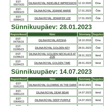
EST-
DILINA ROYAL INDELIBLE IMPRESSION
12.10.2020
Ema
05070/20
EST-
DILINA ROYAL JEANNE MARIE
17.01.2023
Õde
00993/23
EST-
DILINA ROYAL JENNIFER LEE
17.01.2023
Õde
00994/23
Sünnikuupäev: 28.01.2023
Registrikood
Nimi
Sünniaeg
Sugulus
EST-
DILINA ROYAL AYESHA
18.10.2016
Ema
04756/16
EST-
DILINA ROYAL GOLDEN KEY
28.01.2023
Õde
01095/23
EST-
DILINA ROYAL GOLDEN NECKLACE AT
28.01.2023
Vend
01096/23
ZOE
EST-
DILINA ROYAL GOLDEN TIME
28.01.2023
Vend
01094/23
Sünnikuupäev: 14.07.2023
Registrikood
Nimi
Sünniaeg
Sugulus
EST-
DILINA ROYAL GLOWING IN THE DARK
19.02.2021
Ema
01812/21
EST-
DILINA ROYAL DEAR BEAR
14.07.2023
Vend
03651/23
EST-
DILINA ROYAL DEEP PURPLE
14.07.2023
Vend
03649/23