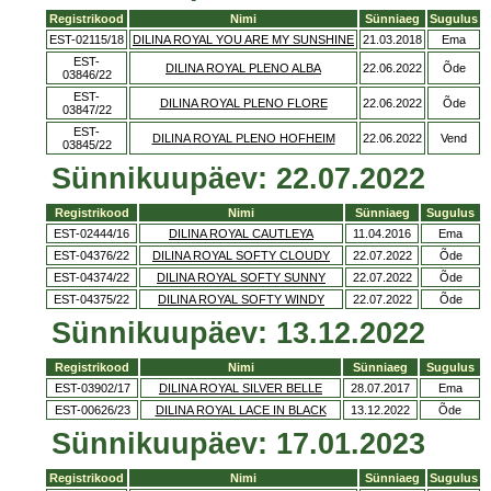
Registrikood
Nimi
Sünniaeg
Sugulus
EST-02115/18
DILINA ROYAL YOU ARE MY SUNSHINE
21.03.2018
Ema
EST-
DILINA ROYAL PLENO ALBA
22.06.2022
Õde
03846/22
EST-
DILINA ROYAL PLENO FLORE
22.06.2022
Õde
03847/22
EST-
DILINA ROYAL PLENO HOFHEIM
22.06.2022
Vend
03845/22
Sünnikuupäev: 22.07.2022
Registrikood
Nimi
Sünniaeg
Sugulus
EST-02444/16
DILINA ROYAL CAUTLEYA
11.04.2016
Ema
EST-04376/22
DILINA ROYAL SOFTY CLOUDY
22.07.2022
Õde
EST-04374/22
DILINA ROYAL SOFTY SUNNY
22.07.2022
Õde
EST-04375/22
DILINA ROYAL SOFTY WINDY
22.07.2022
Õde
Sünnikuupäev: 13.12.2022
Registrikood
Nimi
Sünniaeg
Sugulus
EST-03902/17
DILINA ROYAL SILVER BELLE
28.07.2017
Ema
EST-00626/23
DILINA ROYAL LACE IN BLACK
13.12.2022
Õde
Sünnikuupäev: 17.01.2023
Registrikood
Nimi
Sünniaeg
Sugulus