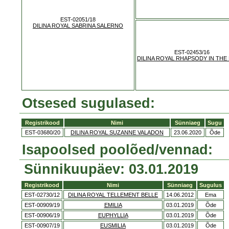
EST-02051/18
DILINA ROYAL SABRINA SALERNO
EST-02453/16
DILINA ROYAL RHAPSODY IN THE
Otsesed sugulased:
Registrikood
Nimi
Sünniaeg
Sugu
EST-03680/20
DILINA ROYAL SUZANNE VALADON
23.06.2020
Õde
Isapoolsed poolõed/vennad:
Sünnikuupäev: 03.01.2019
Registrikood
Nimi
Sünniaeg
Sugulus
EST-02730/12
DILINA ROYAL TELLEMENT BELLE
14.06.2012
Ema
EST-00909/19
EMILIA
03.01.2019
Õde
EST-00906/19
EUPHYLLIA
03.01.2019
Õde
EST-00907/19
EUSMILIA
03.01.2019
Õde