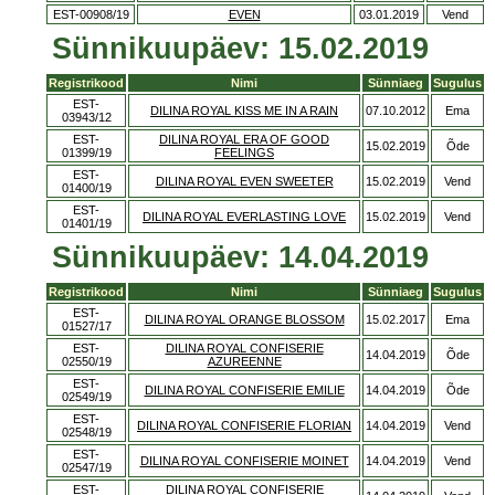
EST-00908/19
EVEN
03.01.2019
Vend
Sünnikuupäev: 15.02.2019
Registrikood
Nimi
Sünniaeg
Sugulus
EST-
DILINA ROYAL KISS ME IN A RAIN
07.10.2012
Ema
03943/12
EST-
DILINA ROYAL ERA OF GOOD
15.02.2019
Õde
01399/19
FEELINGS
EST-
DILINA ROYAL EVEN SWEETER
15.02.2019
Vend
01400/19
EST-
DILINA ROYAL EVERLASTING LOVE
15.02.2019
Vend
01401/19
Sünnikuupäev: 14.04.2019
Registrikood
Nimi
Sünniaeg
Sugulus
EST-
DILINA ROYAL ORANGE BLOSSOM
15.02.2017
Ema
01527/17
EST-
DILINA ROYAL CONFISERIE
14.04.2019
Õde
02550/19
AZUREENNE
EST-
DILINA ROYAL CONFISERIE EMILIE
14.04.2019
Õde
02549/19
EST-
DILINA ROYAL CONFISERIE FLORIAN
14.04.2019
Vend
02548/19
EST-
DILINA ROYAL CONFISERIE MOINET
14.04.2019
Vend
02547/19
EST-
DILINA ROYAL CONFISERIE