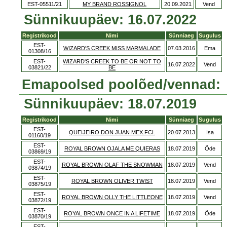
EST-05511/21
MY BRAND ROSSIGNOL
20.09.2021
Vend
Sünnikuupäev: 16.07.2022
Registrikood
Nimi
Sünniaeg
Sugulus
EST-
WIZARD'S CREEK MISS MARMALADE
07.03.2016
Ema
01308/16
EST-
WIZARD'S CREEK TO BE OR NOT TO
16.07.2022
Vend
03821/22
BE
Emapoolsed poolõed/vennad:
Sünnikuupäev: 18.07.2019
Registrikood
Nimi
Sünniaeg
Sugulus
EST-
QUEIJEIRO DON JUAN MEX.FCI.
20.07.2013
Isa
01160/19
EST-
ROYAL BROWN OJALA ME QUIERAS
18.07.2019
Õde
03869/19
EST-
ROYAL BROWN OLAF THE SNOWMAN
18.07.2019
Vend
03874/19
EST-
ROYAL BROWN OLIVER TWIST
18.07.2019
Vend
03875/19
EST-
ROYAL BROWN OLLY THE LITTLEONE
18.07.2019
Vend
03872/19
EST-
ROYAL BROWN ONCE IN A LIFETIME
18.07.2019
Õde
03870/19
EST-