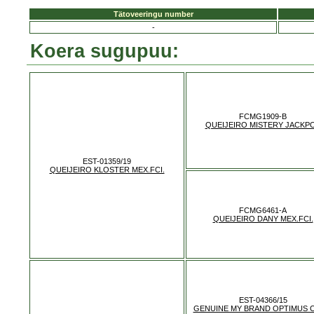
Tätoveeringu number
-
Koera sugupuu:
FCMG1909-B
QUEIJEIRO MISTERY JACKP
EST-01359/19
QUEIJEIRO KLOSTER MEX.FCI.
FCMG6461-A
QUEIJEIRO DANY MEX.FCI.
EST-04366/15
GENUINE MY BRAND OPTIMUS C