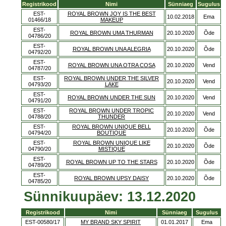
Registrikood
Nimi
Sünniaeg
Sugulus
EST-
ROYAL BROWN JOY IS THE BEST
10.02.2018
Ema
01466/18
MAKEUP
EST-
ROYAL BROWN UMA THURMAN
20.10.2020
Õde
04786/20
EST-
ROYAL BROWN UNA ALEGRIA
20.10.2020
Õde
04792/20
EST-
ROYAL BROWN UNA OTRA COSA
20.10.2020
Vend
04787/20
EST-
ROYAL BROWN UNDER THE SILVER
20.10.2020
Vend
04793/20
LAKE
EST-
ROYAL BROWN UNDER THE SUN
20.10.2020
Vend
04791/20
EST-
ROYAL BROWN UNDER TROPIC
20.10.2020
Vend
04788/20
THUNDER
EST-
ROYAL BROWN UNIQUE BELL
20.10.2020
Õde
04794/20
BOUTIQUE
EST-
ROYAL BROWN UNIQUE LIKE
20.10.2020
Õde
04790/20
MISTIQUE
EST-
ROYAL BROWN UP TO THE STARS
20.10.2020
Õde
04789/20
EST-
ROYAL BROWN UPSY DAISY
20.10.2020
Õde
04785/20
Sünnikuupäev: 13.12.2020
Registrikood
Nimi
Sünniaeg
Sugulus
EST-00580/17
MY BRAND SKY SPIRIT
01.01.2017
Ema