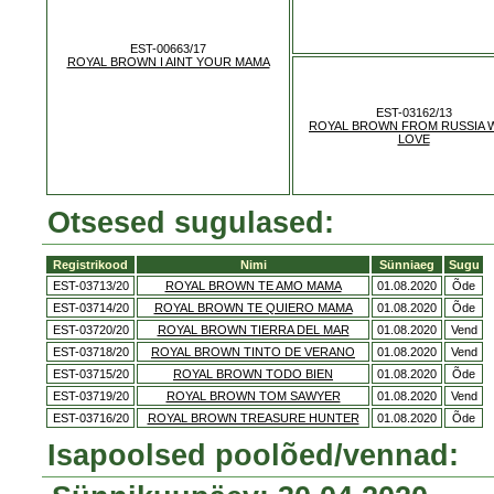
EST-00663/17
ROYAL BROWN I AINT YOUR MAMA
EST-03162/13
ROYAL BROWN FROM RUSSIA 
LOVE
Otsesed sugulased:
Registrikood
Nimi
Sünniaeg
Sugu
EST-03713/20
ROYAL BROWN TE AMO MAMA
01.08.2020
Õde
EST-03714/20
ROYAL BROWN TE QUIERO MAMA
01.08.2020
Õde
EST-03720/20
ROYAL BROWN TIERRA DEL MAR
01.08.2020
Vend
EST-03718/20
ROYAL BROWN TINTO DE VERANO
01.08.2020
Vend
EST-03715/20
ROYAL BROWN TODO BIEN
01.08.2020
Õde
EST-03719/20
ROYAL BROWN TOM SAWYER
01.08.2020
Vend
EST-03716/20
ROYAL BROWN TREASURE HUNTER
01.08.2020
Õde
Isapoolsed poolõed/vennad: