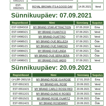
03022/21
EST-
ROYAL BROWN ITS A GOOD DAY
14.05.2021
Vend
03023/21
Sünnikuupäev: 07.09.2021
Registrikood
Nimi
Sünniaeg
Sugulus
EST-02843/18
MY BRAND STAR ATTRACTION
07.05.2018
Ema
EST-04983/21
MY BRAND QUANTICO
07.09.2021
Vend
EST-04982/21
MY BRAND QUATTRO
07.09.2021
Vend
EST-04985/21
MY BRAND QUE BELLEZA
07.09.2021
Õde
EST-04981/21
MY BRAND QUE FAMOSO
07.09.2021
Vend
EST-04984/21
MY BRAND QUE LINDA
07.09.2021
Õde
EST-04986/21
MY BRAND QUE SERA SERA
07.09.2021
Õde
EST-04980/21
MY BRAND QUO VADIS
07.09.2021
Vend
Sünnikuupäev: 20.09.2021
Registrikood
Nimi
Sünniaeg
Sugulus
LV-LBR-2601/16
MY BRAND ROSE IS A ROSE
17.01.2015
Ema
EST-05513/21
MY BRAND AXL ROSE
20.09.2021
Vend
EST-05510/21
MY BRAND CARLO ROSSI RED
20.09.2021
Vend
EST-05512/21
MY BRAND GUNS N' ROSES
20.09.2021
Vend
EST-05515/21
MY BRAND ROSE QUARTZ
20.09.2021
Õde
EST-05514/21
MY BRAND ROSEMARY
20.09.2021
Õde