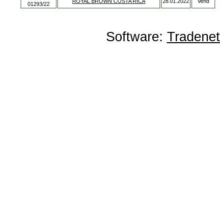
ROYAL BROWN COSTA RICA
28.01.2022
Vend
01293/22
Software:
Tradene