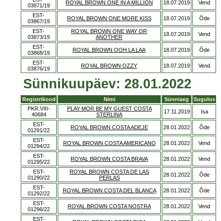
ROYAL BROWN ONE IN A MILLION
18.07.2019
Vend
03871/19
EST-
ROYAL BROWN ONE MORE KISS
18.07.2019
Õde
03867/19
EST-
ROYAL BROWN ONE WAY OR
18.07.2019
Vend
03873/19
ANOTHER
EST-
ROYAL BROWN OOH LA LAA
18.07.2019
Õde
03868/19
EST-
ROYAL BROWN OZZY
18.07.2019
Vend
03876/19
Sünnikuupäev: 28.01.2022
Registrikood
Nimi
Sünniaeg
Sugulus
PKR.VIII-
PLAY MOR BE MY GUEST COSTA
17.11.2019
Isa
40684
STERLINA
EST-
ROYAL BROWN COSTA ADEJE
28.01.2022
Õde
01291/22
EST-
ROYAL BROWN COSTA AMERICANO
28.01.2022
Vend
01294/22
EST-
ROYAL BROWN COSTA BRAVA
28.01.2022
Vend
01295/22
EST-
ROYAL BROWN COSTA DE LAS
28.01.2022
Õde
01290/22
PERLAS
EST-
ROYAL BROWN COSTA DEL BLANCA
28.01.2022
Õde
01292/22
EST-
ROYAL BROWN COSTA NOSTRA
28.01.2022
Vend
01296/22
EST-