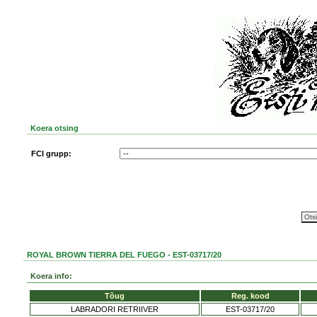
Koera otsing
FCI grupp:
ROYAL BROWN TIERRA DEL FUEGO - EST-03717/20
Koera info:
Tõug
Reg. kood
LABRADORI RETRIIVER
EST-03717/20