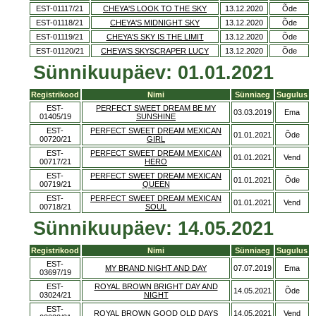
EST-01117/21
CHEYA'S LOOK TO THE SKY
13.12.2020
Õde
EST-01118/21
CHEYA'S MIDNIGHT SKY
13.12.2020
Õde
EST-01119/21
CHEYA'S SKY IS THE LIMIT
13.12.2020
Õde
EST-01120/21
CHEYA'S SKYSCRAPER LUCY
13.12.2020
Õde
Sünnikuupäev: 01.01.2021
Registrikood
Nimi
Sünniaeg
Sugulus
EST-
PERFECT SWEET DREAM BE MY
03.03.2019
Ema
01405/19
SUNSHINE
EST-
PERFECT SWEET DREAM MEXICAN
01.01.2021
Õde
00720/21
GIRL
EST-
PERFECT SWEET DREAM MEXICAN
01.01.2021
Vend
00717/21
HERO
EST-
PERFECT SWEET DREAM MEXICAN
01.01.2021
Õde
00719/21
QUEEN
EST-
PERFECT SWEET DREAM MEXICAN
01.01.2021
Vend
00718/21
SOUL
Sünnikuupäev: 14.05.2021
Registrikood
Nimi
Sünniaeg
Sugulus
EST-
MY BRAND NIGHT AND DAY
07.07.2019
Ema
03697/19
EST-
ROYAL BROWN BRIGHT DAY AND
14.05.2021
Õde
03024/21
NIGHT
EST-
ROYAL BROWN GOOD OLD DAYS
14.05.2021
Vend