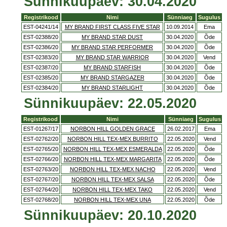
Sünnikuupäev: 30.04.2020
Registrikood
Nimi
Sünniaeg
Sugulus
EST-04241/14
MY BRAND FIRST CLASS FIVE STAR
10.09.2014
Ema
EST-02388/20
MY BRAND STAR DUST
30.04.2020
Õde
EST-02386/20
MY BRAND STAR PERFORMER
30.04.2020
Õde
EST-02383/20
MY BRAND STAR WARRIOR
30.04.2020
Vend
EST-02387/20
MY BRAND STARFISH
30.04.2020
Õde
EST-02385/20
MY BRAND STARGAZER
30.04.2020
Õde
EST-02384/20
MY BRAND STARLIGHT
30.04.2020
Õde
Sünnikuupäev: 22.05.2020
Registrikood
Nimi
Sünniaeg
Sugulus
EST-01267/17
NORBON HILL GOLDEN GRACE
26.02.2017
Ema
EST-02762/20
NORBON HILL TEX-MEX BURRITO
22.05.2020
Vend
EST-02765/20
NORBON HILL TEX-MEX ESMERALDA
22.05.2020
Õde
EST-02766/20
NORBON HILL TEX-MEX MARGARITA
22.05.2020
Õde
EST-02763/20
NORBON HILL TEX-MEX NACHO
22.05.2020
Vend
EST-02767/20
NORBON HILL TEX-MEX SALSA
22.05.2020
Õde
EST-02764/20
NORBON HILL TEX-MEX TAKO
22.05.2020
Vend
EST-02768/20
NORBON HILL TEX-MEX UNA
22.05.2020
Õde
Sünnikuupäev: 20.10.2020