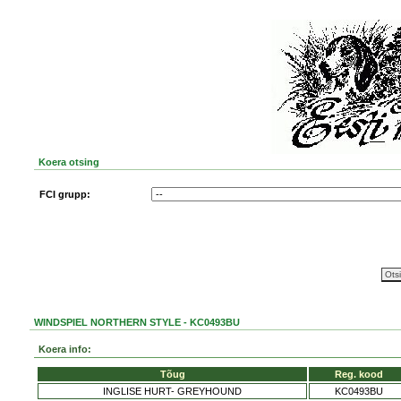
Koera otsing
FCI grupp:
WINDSPIEL NORTHERN STYLE - KC0493BU
Koera info:
Tõug
Reg. kood
INGLISE HURT- GREYHOUND
KC0493BU