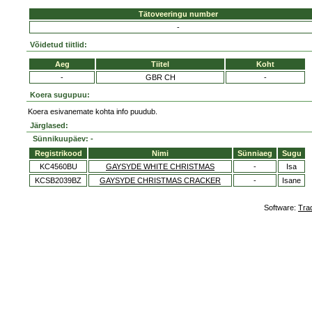
Tätoveeringu number
-
Võidetud tiitlid:
Aeg
Tiitel
Koht
-
GBR CH
-
Koera sugupuu:
Koera esivanemate kohta info puudub.
Järglased:
Sünnikuupäev: -
Registrikood
Nimi
Sünniaeg
Sugu
KC4560BU
GAYSYDE WHITE CHRISTMAS
-
Isa
KCSB2039BZ
GAYSYDE CHRISTMAS CRACKER
-
Isane
Software:
Tra