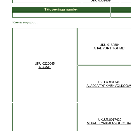
UKU.0362459
Tätoveeringu number
-
Koera sugupuu:
UKU.0132584
AHAL YURT TOHMET
UKU.0220045
ALAMAT
UKU.R.0017418
ALADJA TYRKMENVOLKODA
UKU.R.0017420
MURAT TYRKMENVOLKODA