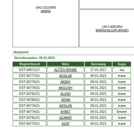
UKU.0215905
AMINA
UKU.0081854
BARRA ALGIR ARASH
Järglased:
Sünnikuupäev: 09.01.2021
Registrikood
Nimi
Sünniaeg
Sugu
EST-00871/17
ALTÕN RENBE
27.01.2017
Isa
EST-00777/21
AGALAK
09.01.2021
Isane
EST-00776/21
AKBAY
09.01.2021
Isane
EST-00778/21
AKGUSH
09.01.2021
Isane
EST-00782/21
ALASH
09.01.2021
Isane
EST-00780/21
ARAM
09.01.2021
Isane
EST-00779/21
ARSLAN
09.01.2021
Isane
EST-00774/21
AYBET
09.01.2021
Emane
EST-00781/21
AZAMAT
09.01.2021
Isane
EST-00775/21
AZAT
09.01.2021
Isane