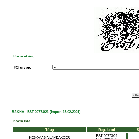
Koera otsing
FCI grupp:
BAKHA - EST-00773/21 (import 17.02.2021)
Koera info:
Tõug
Reg. kood
S
EST-00773/21
KESK-AASIA LAMBAKOER