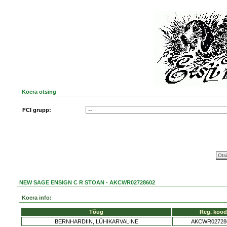
Koera otsing
FCI grupp:
NEW SAGE ENSIGN C R STOAN - AKCWR02728602
Koera info:
Tõug
Reg. kood
BERNHARDIIN, LÜHIKARVALINE
AKCWR02728