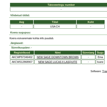
Tätoveeringu number
-
Võidetud tiitlid:
Aeg
Tiitel
Koht
-
USA CH
-
Koera sugupuu:
Koera esivanemate kohta info puudub.
Järglased:
Sünnikuupäev: -
Registrikood
Nimi
Sünniaeg
Sugu
AKCWP97346402
NEW SAGE DOWNTOWN BROWN
-
Ema
AKCWS12868907
NEW SAGE LUCAS II LASQUITE
-
Isane
Software:
Tra