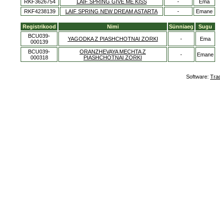
RKF3626754
LAIF SPRING GIVE ME KISS
-
Ema
RKF4238139
LAIF SPRING NEW DREAM ASTARTA
-
Emane
Registrikood
Nimi
Sünniaeg
Sugu
BCU039-
YAGODKA Z PIASHCHOTNAI ZORKI
-
Ema
000139
BCU039-
ORANZHEVAYA MECHTA Z
-
Emane
000318
PIASHCHOTNAI ZORKI
Software:
Tra