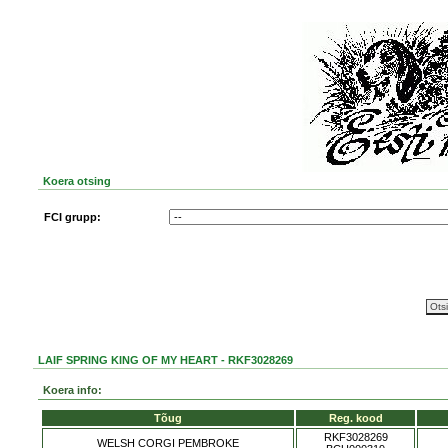
Koera otsing
FCI grupp:
LAIF SPRING KING OF MY HEART - RKF3028269
Koera info:
Tõug
Reg. kood
RKF3028269
WELSH CORGI PEMBROKE