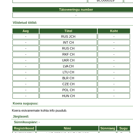
BCU000319
Tätoveeringu number
-
Võidetud tiitlid:
Aeg
Tiitel
Koht
-
RUS JCH
-
-
INT CH
-
-
RUS CH
-
-
RKF CH
-
-
UKR CH
-
-
LVA CH
-
-
LTU CH
-
-
BLR CH
-
-
CZE CH
-
-
POL CH
-
-
HUN CH
-
Koera sugupuu:
Koera esivanemate kohta info puudub.
Järglased:
Sünnikuupäev: -
Registrikood
Nimi
Sünniaeg
Sugu