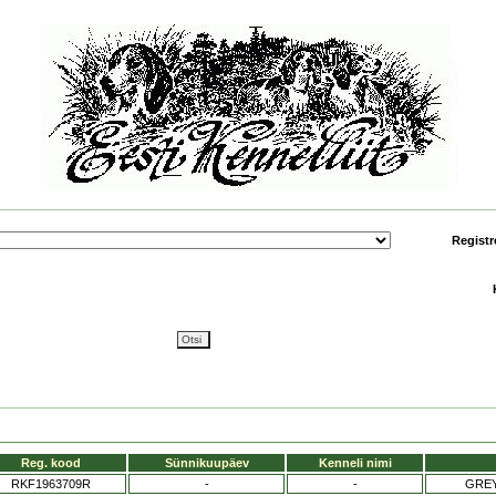
Registr
Reg. kood
Sünnikuupäev
Kenneli nimi
RKF1963709R
-
-
GREY