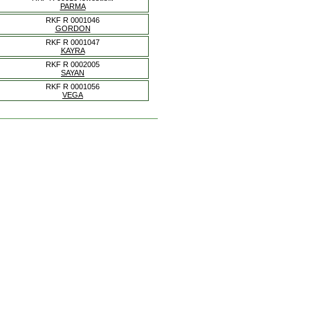
PARMA
RKF R 0001046
GORDON
RKF R 0001047
KAYRA
RKF R 0002005
SAYAN
RKF R 0001056
VEGA