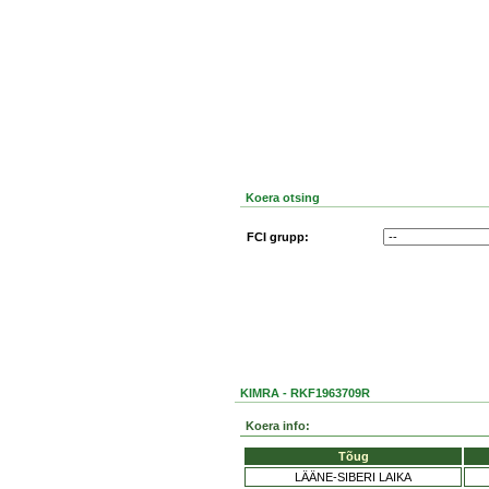
Koera otsing
FCI grupp:
KIMRA - RKF1963709R
Koera info:
Tõug
LÄÄNE-SIBERI LAIKA