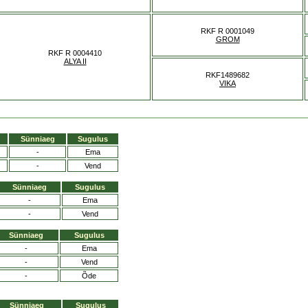
RKF R 0001049
GROM
RKF R 0004410
ALYA II
RKF1489682
VIKA
Sünniaeg
Sugulus
-
Ema
-
Vend
Sünniaeg
Sugulus
-
Ema
-
Vend
Sünniaeg
Sugulus
-
Ema
-
Vend
-
Õde
Sünniaeg
Sugulus