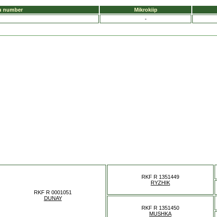
u number
Mikrokiip
-
RKF R 1351449
RYZHIK
RKF R 0001051
DUNAY
RKF R 1351450
MUSHKA