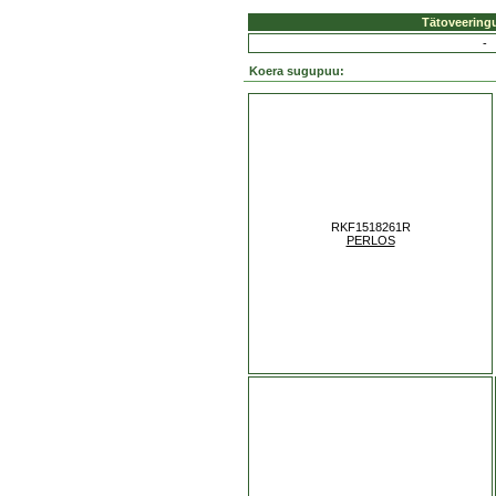
Tätoveering
-
Koera sugupuu:
RKF1518261R
PERLOS