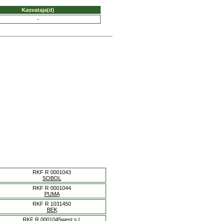
Kasvataja(d)
-
RKF R 0001043
SOBOL
RKF R 0001044
PUMA
RKF R 1031450
BEK
RKF R 0001045west.s.l.