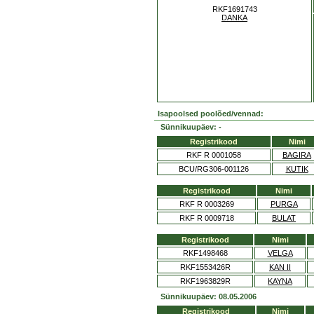
RKF1691743
DANKA
Isapoolsed poolõed/vennad:
Sünnikuupäev: -
Registrikood
Nimi
RKF R 0001058
BAGIRA
BCU/RG306-001126
KUTIK
Registrikood
Nimi
RKF R 0003269
PURGA
RKF R 0009718
BULAT
Registrikood
Nimi
RKF1498468
VELGA
RKF1553426R
KAN II
RKF1963829R
KAYNA
Sünnikuupäev: 08.05.2006
Registrikood
Nimi