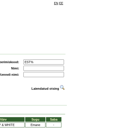
EN
EE
eerimiskood:
Nimi:
Kenneli nimi:
Laiendatud otsing
Värv
Sugu
Saba
 & WHITE
Emane
-