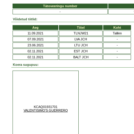
Tätoveeringu number
-
Võidetud tiitlid:
Aeg
Tiitel
Koht
11.09.2021
TLNJW21
Tallinn
07.09.2021
LVA JCH
-
23.06.2021
LTU JCH
-
02.11.2021
EST JCH
-
02.11.2021
BALT JCH
-
Koera sugupuu:
KCAQ01931701
VALENTISIMO'S GUERRERO