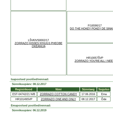
FI16590/17
DO THE HOKEY POKEY DE SINK
LŠVKIVS0002/17
ZORRAZO KISSES N'HUGS PHEOBE
OKEANIJA
HR10057ŠVP
ZORRAZO YOU'RE ALL I NE
Isapoolsed poolõed/vennad:
Sünnikuupäev: 08.12.2017
Registrikood
Nimi
Sünniaeg
Sugulus
EST-04742/21 N/B
ZORRAZO COTTON CANDY
17.06.2016
Ema
HR10149SVP
ZORRAZO ONE AND ONLY
08.12.2017
Õde
Emapoolsed poolõed/vennad:
Sünnikuupäev: 06.12.2019