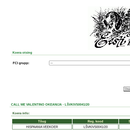
Koera otsing
FCI grupp:
CALL ME VALENTINO OKEANIJA - LŠVKIVS0041/20
Koera info:
Tõug
Reg. kood
HISPAANIA VEEKOER
LŠVKIVS0041/20