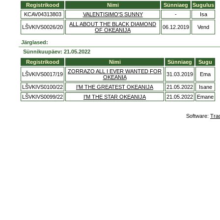
Registrikood
Nimi
Sünniaeg
Sugulus
KCAV04313803
VALENTISIMO'S SUNNY
-
Isa
ALL ABOUT THE BLACK DIAMOND
LŠVKIVS0026/20
06.12.2019
Vend
OF OKEANIJA
Järglased:
Sünnikuupäev: 21.05.2022
Registrikood
Nimi
Sünniaeg
Sugu
ZORRAZO ALL I EVER WANTED FOR
LŠVKIVS0017/19
31.03.2019
Ema
OKEANIA
LŠVKIVS0100/22
I'M THE GREATEST OKEANIJA
21.05.2022
Isane
LŠVKIVS0099/22
I'M THE STAR OKEANIJA
21.05.2022
Emane
Software:
Tra