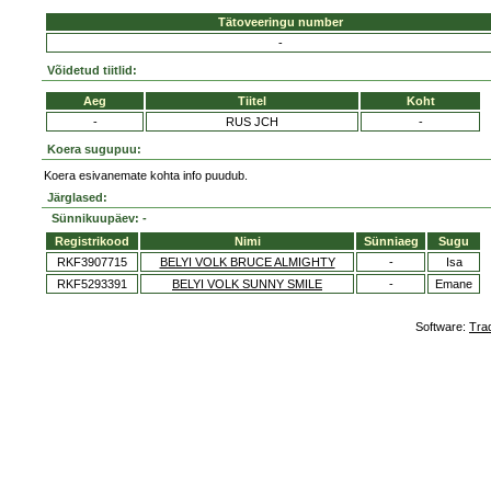
Tätoveeringu number
-
Võidetud tiitlid:
Aeg
Tiitel
Koht
-
RUS JCH
-
Koera sugupuu:
Koera esivanemate kohta info puudub.
Järglased:
Sünnikuupäev: -
Registrikood
Nimi
Sünniaeg
Sugu
RKF3907715
BELYI VOLK BRUCE ALMIGHTY
-
Isa
RKF5293391
BELYI VOLK SUNNY SMILE
-
Emane
Software:
Tra