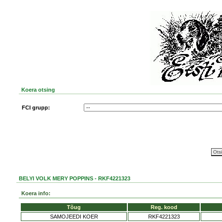
Koera otsing
FCI grupp:
BELYI VOLK MERY POPPINS - RKF4221323
Koera info:
Tõug
Reg. kood
SAMOJEEDI KOER
RKF4221323