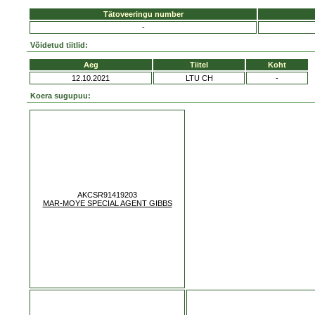
Tätoveeringu number
-
Võidetud tiitlid:
Aeg
Tiitel
Koht
12.10.2021
LTU CH
-
Koera sugupuu:
AKCSR91419203
MAR-MOYE SPECIAL AGENT GIBBS