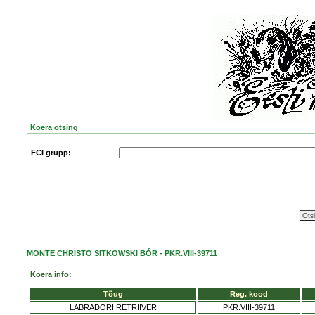
Koera otsing
FCI grupp:
MONTE CHRISTO SITKOWSKI BÓR - PKR.VIII-39711
Koera info:
Tõug
Reg. kood
LABRADORI RETRIIVER
PKR.VIII-39711