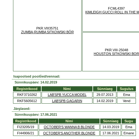
FCML4397
KIMLEIGH GUCCI ROLL IN THE
PKR.VIII35751
ZUMBA-RUMBA SITKOWSKI BÓR
PKR.VIII-25048
HOUSTON SITKOWSKI BOR
Isapoolsed poolõed/vennad:
Sünnikuupäev: 14.02.2019
Registrikood
Nimi
Sünniaeg
Sugulus
RKF3710262
LAB'SPB YUCCA MODEL
29.07.2013
Ema
RKF5605612
LAB'SPB GAGARIN
14.02.2019
Vend
Järglased:
Sünnikuupäev: 17.06.2021
Registrikood
Nimi
Sünniaeg
Sugu
FI23205/19
OCTOBER'S WANNA B BLONDE
14.03.2019
Ema
FI44906/21
OCTOBER'S ANOTHER BLONDE
17.06.2021
Emane