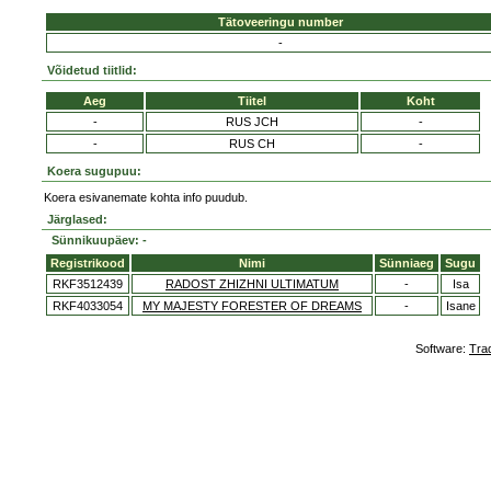
Tätoveeringu number
-
Võidetud tiitlid:
Aeg
Tiitel
Koht
-
RUS JCH
-
-
RUS CH
-
Koera sugupuu:
Koera esivanemate kohta info puudub.
Järglased:
Sünnikuupäev: -
Registrikood
Nimi
Sünniaeg
Sugu
RKF3512439
RADOST ZHIZHNI ULTIMATUM
-
Isa
RKF4033054
MY MAJESTY FORESTER OF DREAMS
-
Isane
Software:
Tra