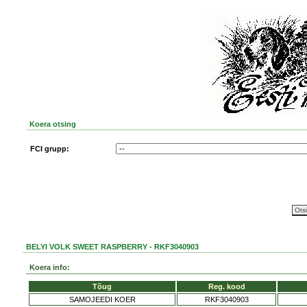
Koera otsing
FCI grupp:
BELYI VOLK SWEET RASPBERRY - RKF3040903
Koera info:
Tõug
Reg. kood
SAMOJEEDI KOER
RKF3040903