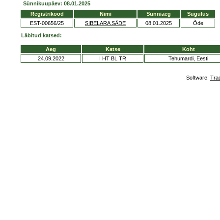
Sünnikuupäev: 08.01.2025
Registrikood
Nimi
Sünniaeg
Sugulus
EST-00656/25
SIBELARA SÄDE
08.01.2025
Õde
Läbitud katsed:
Aeg
Katse
Koht
24.09.2022
I HT BL TR
Tehumardi, Eesti
Software:
Tra