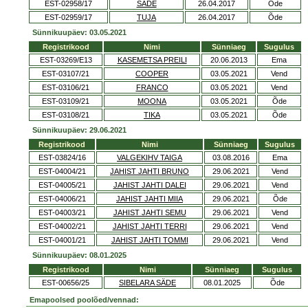
EST-02958/17
SÄDE
26.04.2017
Õde
EST-02959/17
TUJA
26.04.2017
Õde
Sünnikuupäev: 03.05.2021
Registrikood
Nimi
Sünniaeg
Sugulus
EST-03269/E13
KASEMETSA PREILI
20.06.2013
Ema
EST-03107/21
COOPER
03.05.2021
Vend
EST-03106/21
FRANCO
03.05.2021
Vend
EST-03109/21
MOONA
03.05.2021
Õde
EST-03108/21
TIKA
03.05.2021
Õde
Sünnikuupäev: 29.06.2021
Registrikood
Nimi
Sünniaeg
Sugulus
EST-03824/16
VALGEKIHV TAIGA
03.08.2016
Ema
EST-04004/21
JAHIST JAHTI BRUNO
29.06.2021
Vend
EST-04005/21
JAHIST JAHTI DALEI
29.06.2021
Vend
EST-04006/21
JAHIST JAHTI MIIA
29.06.2021
Õde
EST-04003/21
JAHIST JAHTI SEMU
29.06.2021
Vend
EST-04002/21
JAHIST JAHTI TERRI
29.06.2021
Vend
EST-04001/21
JAHIST JAHTI TOMMI
29.06.2021
Vend
Sünnikuupäev: 08.01.2025
Registrikood
Nimi
Sünniaeg
Sugulus
EST-00656/25
SIBELARA SÄDE
08.01.2025
Õde
Emapoolsed poolõed/vennad: