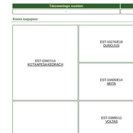
Tätoveeringu number
-
Koera sugupuu:
EST-03276/E18
DUNOJUS
EST-03407/14
KOTKAPESA KEDRACH
EST-03405/E14
AKITA
EST-03885/12
VOLTAS