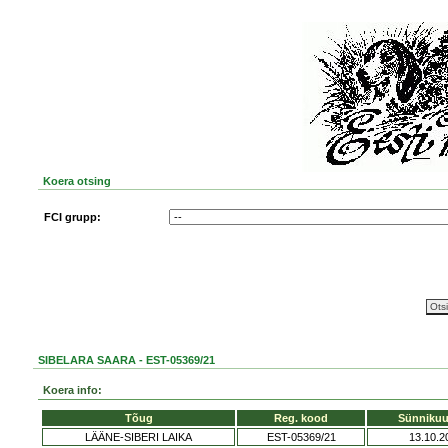
Koera otsing
FCI grupp:
SIBELARA SAARA - EST-05369/21
Koera info:
Tõug
Reg. kood
Sünniku
LÄÄNE-SIBERI LAIKA
EST-05369/21
13.10.2