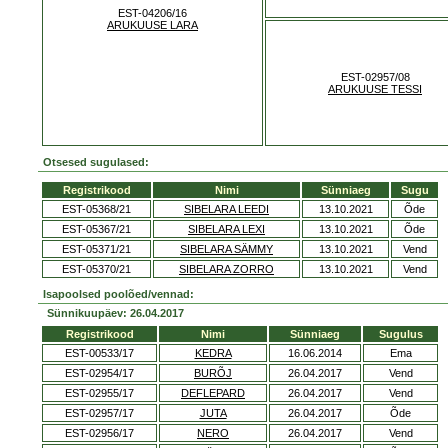
EST-04206/16
ARUKUUSE LARA
EST-02957/08
ARUKUUSE TESSI
Otsesed sugulased:
Registrikood
Nimi
Sünniaeg
Sugu
EST-05368/21
SIBELARA LEEDI
13.10.2021
Õde
EST-05367/21
SIBELARA LEXI
13.10.2021
Õde
EST-05371/21
SIBELARA SÄMMY
13.10.2021
Vend
EST-05370/21
SIBELARA ZORRO
13.10.2021
Vend
Isapoolsed poolõed/vennad:
Sünnikuupäev: 26.04.2017
Registrikood
Nimi
Sünniaeg
Sugulus
EST-00533/17
KEDRA
16.06.2014
Ema
EST-02954/17
BURÕJ
26.04.2017
Vend
EST-02955/17
DEFLEPARD
26.04.2017
Vend
EST-02957/17
JUTA
26.04.2017
Õde
EST-02956/17
NERO
26.04.2017
Vend