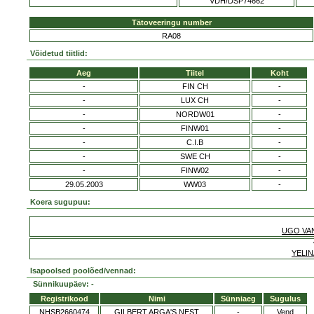
VDH/DSP74662
Tätoveeringu number
RA08
Võidetud tiitlid:
Aeg
Tiitel
Koht
-
FIN CH
-
-
LUX CH
-
-
NORDW01
-
-
FINW01
-
-
C.I.B
-
-
SWE CH
-
-
FINW02
-
29.05.2003
WW03
-
Koera sugupuu:
UGO VA
YELI
Isapoolsed poolõed/vennad:
Sünnikuupäev: -
Registrikood
Nimi
Sünniaeg
Sugulus
NHSB2660474
GILBERT ARGA'S NEST
-
Vend