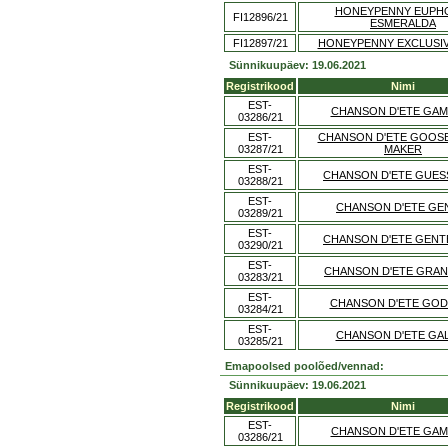
HONEYPENNY EUPH
FI12896/21
ESMERALDA
FI12897/21
HONEYPENNY EXCLUSIV
Sünnikuupäev: 19.06.2021
Registrikood
Nimi
EST-
CHANSON D'ETE GAM
03286/21
EST-
CHANSON D'ETE GOOS
03287/21
MAKER
EST-
CHANSON D'ETE GUE
03288/21
EST-
CHANSON D'ETE GE
03289/21
EST-
CHANSON D'ETE GEN
03290/21
EST-
CHANSON D'ETE GRAN
03283/21
EST-
CHANSON D'ETE GO
03284/21
EST-
CHANSON D'ETE GA
03285/21
Emapoolsed poolõed/vennad:
Sünnikuupäev: 19.06.2021
Registrikood
Nimi
EST-
CHANSON D'ETE GAM
03286/21