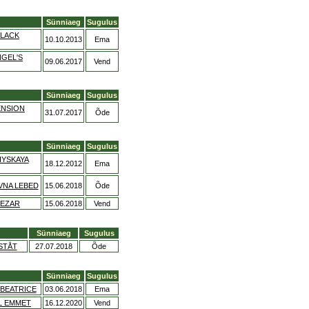
Sünniaeg
Sugulus
BLACK
10.10.2013
Ema
NGEL'S
09.06.2017
Vend
Sünniaeg
Sugulus
ENSION
31.07.2017
Õde
Sünniaeg
Sugulus
IYSKAYA
18.12.2012
Ema
VNA LEBED
15.06.2018
Õde
SEZAR
15.06.2018
Vend
Sünniaeg
Sugulus
STÅT
27.07.2018
Õde
Sünniaeg
Sugulus
BEATRICE
03.06.2018
Ema
L EMMET
16.12.2020
Vend