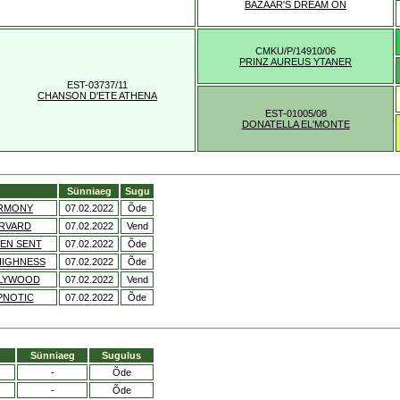
BAZAAR'S DREAM ON
CMKU/P/14910/06
PRINZ AUREUS YTANER
EST-03737/11
CHANSON D'ETE ATHENA
EST-01005/08
DONATELLA EL'MONTE
Sünniaeg
Sugu
ARMONY
07.02.2022
Õde
ARVARD
07.02.2022
Vend
EN SENT
07.02.2022
Õde
HIGHNESS
07.02.2022
Õde
LLYWOOD
07.02.2022
Vend
PNOTIC
07.02.2022
Õde
Sünniaeg
Sugulus
-
Õde
-
Õde