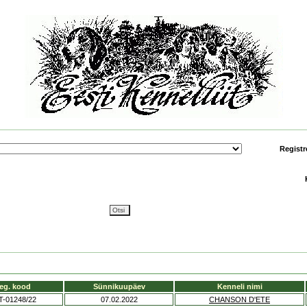
Registr
eg. kood
Sünnikuupäev
Kenneli nimi
T-01248/22
07.02.2022
CHANSON D'ETE