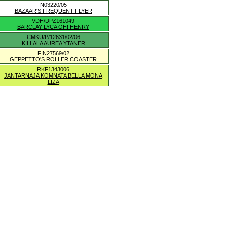
N03220/05
BAZAAR'S FREQUENT FLYER
VDH/DPZ161049
BARCLAY LYCA OH! HENRY
CMKU/P/12631/02/06
KILLALA AUREA YTANER
FIN27569/02
GEPPETTO'S ROLLER COASTER
RKF1343006
JANTARNAJA KOMNATA BELLA MONA
LIZA