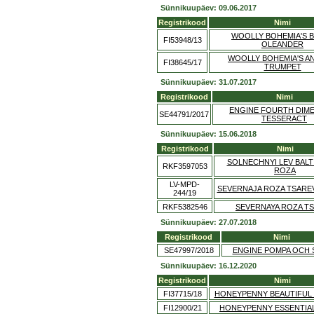
Sünnikuupäev: 09.06.2017
Registrikood
Nimi
WOOLLY BOHEMIA'S 
FI53948/13
OLEANDER
WOOLLY BOHEMIA'S A
FI38645/17
TRUMPET
Sünnikuupäev: 31.07.2017
Registrikood
Nimi
ENGINE FOURTH DIM
SE44791/2017
TESSERACT
Sünnikuupäev: 15.06.2018
Registrikood
Nimi
SOLNECHNYI LEV BALT
RKF3597053
ROZA
LV-MPD-
SEVERNAJA ROZA TSARE
244/19
RKF5382546
SEVERNAYA ROZA T
Sünnikuupäev: 27.07.2018
Registrikood
Nimi
SE47997/2018
ENGINE POMPA OCH 
Sünnikuupäev: 16.12.2020
Registrikood
Nimi
FI37715/18
HONEYPENNY BEAUTIFUL 
FI12900/21
HONEYPENNY ESSENTIA