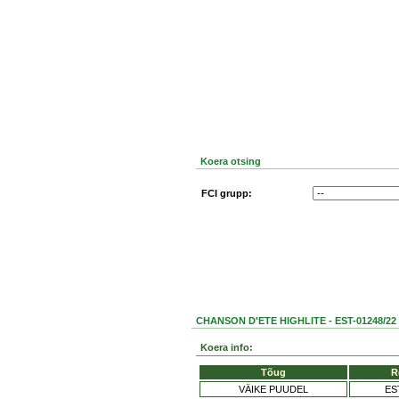
Koera otsing
FCI grupp:
CHANSON D'ETE HIGHLITE - EST-01248/22
Koera info:
Tõug
R
VÄIKE PUUDEL
ES