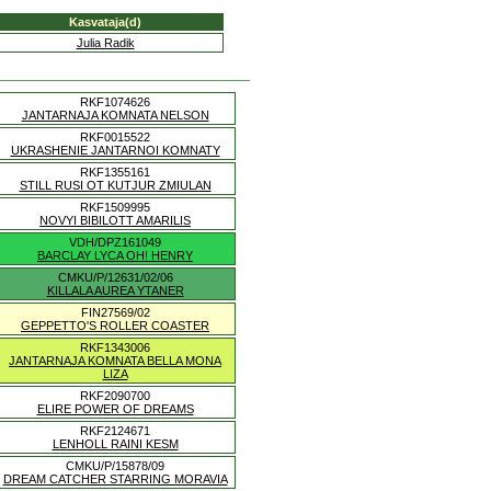
Kasvataja(d)
Julia Radik
RKF1074626
JANTARNAJA KOMNATA NELSON
RKF0015522
UKRASHENIE JANTARNOI KOMNATY
RKF1355161
STILL RUSI OT KUTJUR ZMIULAN
RKF1509995
NOVYI BIBILOTT AMARILIS
VDH/DPZ161049
BARCLAY LYCA OH! HENRY
CMKU/P/12631/02/06
KILLALA AUREA YTANER
FIN27569/02
GEPPETTO'S ROLLER COASTER
RKF1343006
JANTARNAJA KOMNATA BELLA MONA
LIZA
RKF2090700
ELIRE POWER OF DREAMS
RKF2124671
LENHOLL RAINI KESM
CMKU/P/15878/09
DREAM CATCHER STARRING MORAVIA