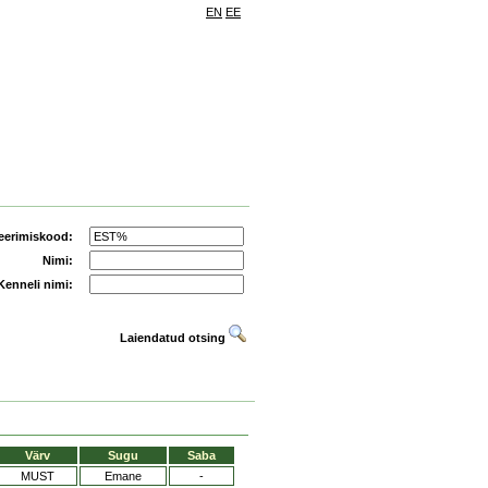
EN
EE
eerimiskood:
Nimi:
Kenneli nimi:
Laiendatud otsing
Värv
Sugu
Saba
MUST
Emane
-