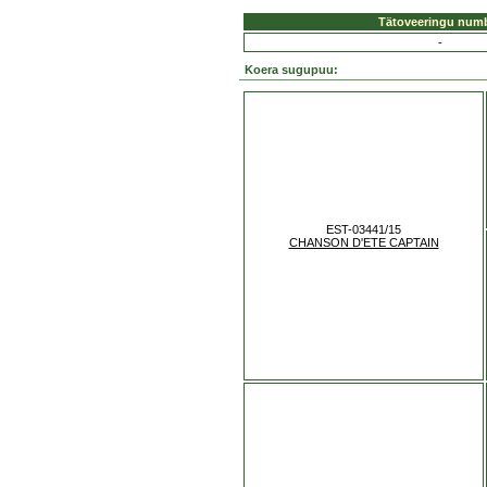
Tätoveeringu num
-
Koera sugupuu:
EST-03441/15
CHANSON D'ETE CAPTAIN