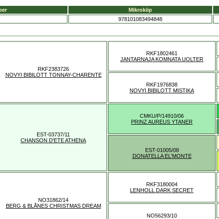
ber
Mikrokiip
978101083494848
RKF1802461
JANTARNAJA KOMNATA UOLTER
RKF2383726
NOVYI BIBILOTT TONNAY-CHARENTE
RKF1976838
NOVYI BIBILOTT MISTIKA
CMKU/P/14910/06
PRINZ AUREUS YTANER
EST-03737/11
CHANSON D'ETE ATHENA
EST-01005/08
DONATELLA EL'MONTE
RKF3180004
LENHOLL DARK SECRET
NO31862/14
BERG & BLÅNES CHRISTMAS DREAM
NO56293/10