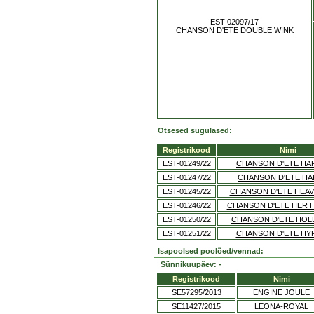
EST-02097/17
CHANSON D'ETE DOUBLE WINK
Otsesed sugulased:
Registrikood
Nimi
EST-01249/22
CHANSON D'ETE H
EST-01247/22
CHANSON D'ETE H
EST-01245/22
CHANSON D'ETE HEAV
EST-01246/22
CHANSON D'ETE HER 
EST-01250/22
CHANSON D'ETE HO
EST-01251/22
CHANSON D'ETE HY
Isapoolsed poolõed/vennad:
Sünnikuupäev: -
Registrikood
Nimi
SE57295/2013
ENGINE JOULE
SE11427/2015
LEONA-ROYAL