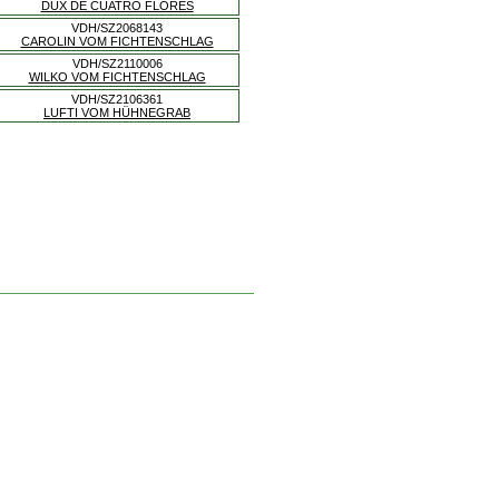
DUX DE CUATRO FLORES
VDH/SZ2068143
CAROLIN VOM FICHTENSCHLAG
VDH/SZ2110006
WILKO VOM FICHTENSCHLAG
VDH/SZ2106361
LUFTI VOM HÜHNEGRAB