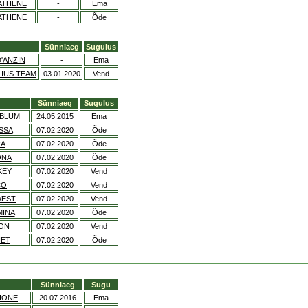
ATHENE
-
Ema
 ATHENE
-
Õde
Sünniaeg
Sugulus
'ANZIN
-
Ema
IUS TEAM
03.01.2020
Vend
Sünniaeg
Sugulus
 BLUM
24.05.2015
Ema
SSA
07.02.2020
Õde
RA
07.02.2020
Õde
ONA
07.02.2020
Õde
KEY
07.02.2020
Vend
CO
07.02.2020
Vend
WEST
07.02.2020
Vend
MINA
07.02.2020
Õde
ON
07.02.2020
Vend
NET
07.02.2020
Õde
Sünniaeg
Sugu
IONE
20.07.2016
Ema