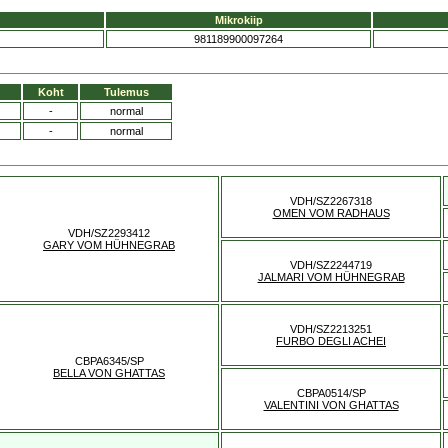
Mikrokiip
981189900097264
Koht
Tulemus
-
normal
-
normal
VDH/SZ2267318
OMEN VOM RADHAUS
VDH/SZ2293412
GARY VOM HÜHNEGRAB
VDH/SZ2244719
JALMARI VOM HÜHNEGRAB
VDH/SZ2213251
FURBO DEGLI ACHEI
CBPA6345/SP
BELLA VON GHATTAS
CBPA0514/SP
VALENTINI VON GHATTAS