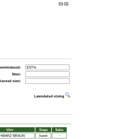
EN
EE
eerimiskood:
Nimi:
Kenneli nimi:
Laiendatud otsing
Värv
Sugu
Saba
HWARZ-BRAUN
Isane
-