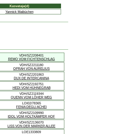
Kasvataja(d)
Yannick Maibüchen
VDH/SZ2208401
REMO VOM FICHTENSCHLAG
VDH/SZ2211180
OPRAH VON AURELIUS
VDH/SZ2201863
DUX DE INTERCANINA
VDH/SZ2192751
HEDI VOM HÜHNEGRAB
VDH/SZ2119344
QUENN VOM LÖHER WEG
LOI02/78365
FENIA DEGLI ACHEI
VDH/SZ2109990
IDOL VOM HOLTKÄMPER HOF
VDH/SZ2136070
LISS VON DER MARKER ALLEE
LOE1333809