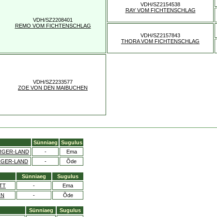
VDH/SZ2154538
RAY VOM FICHTENSCHLAG
VDH/SZ2208401
REMO VOM FICHTENSCHLAG
VDH/SZ2157843
THORA VOM FICHTENSCHLAG
VDH/SZ2233577
ZOE VON DEN MAIBUCHEN
Sünniaeg
Sugulus
RGER-LAND
-
Ema
RGER-LAND
-
Õde
Sünniaeg
Sugulus
TT
-
Ema
ON
-
Õde
Sünniaeg
Sugulus