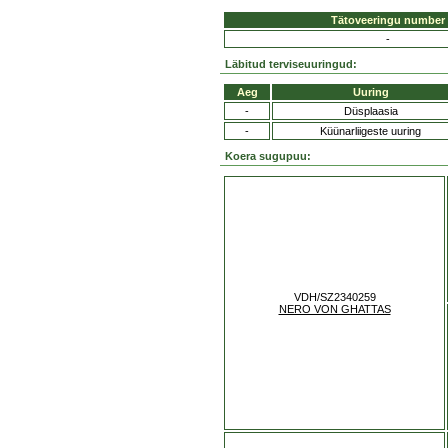
Tätoveeringu number
-
Läbitud terviseuuringud:
Aeg
Uuring
-
Düsplaasia
-
Küünarliigeste uuring
Koera sugupuu:
VDH/SZ2340259
NERO VON GHATTAS