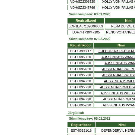
VDH/SZ2308320
XOLLY VON PALLAS 
VDH/SZ2348766
HOLLY VON PALLAS
Sünnikuupäev: 03.01.2020
Registrikood
Nimi
LOF1BAL71820068059
NERA DU VAL D
LOF741730/47105
RENO VON ANGEL
Sünnikuupäev: 07.02.2020
Registrikood
Nimi
EST-03990/17
EUPHORIA KIRCHOLM
EST-00950/20
AUSSENHAUS WANE
EST-00953/20
AUSSENHAUS WA
EST-00951/20
AUSSENHAUS WER
EST-00955/20
AUSSENHAUS WHIS
EST-00949/20
AUSSENHAUS WIL
EST-00956/20
AUSSENHAUS WILD-
EST-00954/20
AUSSENHAUS WILLA
EST-00948/20
AUSSENHAUS WILS
EST-00952/20
AUSSENHAUS WYA
Järglased:
Sünnikuupäev: 08.02.2022
Registrikood
Nimi
EST-03191/16
DEFENDERVIL HERM