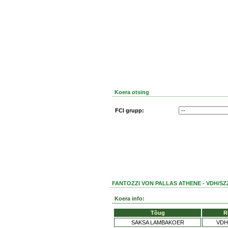
Koera otsing
FCI grupp:
FANTOZZI VON PALLAS ATHENE - VDH/SZ
Koera info:
Tõug
R
SAKSA LAMBAKOER
VDH