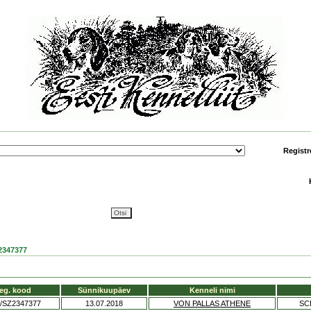
Registr
2347377
eg. kood
Sünnikuupäev
Kenneli nimi
/SZ2347377
13.07.2018
VON PALLAS ATHENE
SC