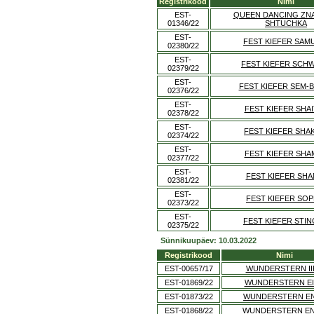
Registrikood
Nimi
EST-
QUEEN DANCING ZN
01346/22
SHTUCHKA
EST-
FEST KIEFER SAM
02380/22
EST-
FEST KIEFER SCH
02379/22
EST-
FEST KIEFER SEM-
02376/22
EST-
FEST KIEFER SHA
02378/22
EST-
FEST KIEFER SHA
02374/22
EST-
FEST KIEFER SHA
02377/22
EST-
FEST KIEFER SHA
02381/22
EST-
FEST KIEFER SOP
02373/22
EST-
FEST KIEFER STI
02375/22
Sünnikuupäev: 10.03.2022
Registrikood
Nimi
EST-00657/17
WUNDERSTERN II
EST-01869/22
WUNDERSTERN E
EST-01873/22
WUNDERSTERN E
EST-01868/22
WUNDERSTERN E