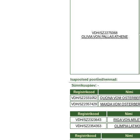
VDH/SZ2275068
OLIVIA VON PALLAS ATHENE
Isapoolsed poolõed/vennad:
Sünnikuupäev: -
Registrikood
Nimi
VDH/SZ2331052
QUONA VOM OSTERBE
VDH/SZ2357429
MAXDA VOM OSTERBE
Registrikood
Nimi
VDH/SZ2323643
RIGA VON ARLE
VDH/SZ2354353
OLIMPIA LATM
Registrikood
Nimi