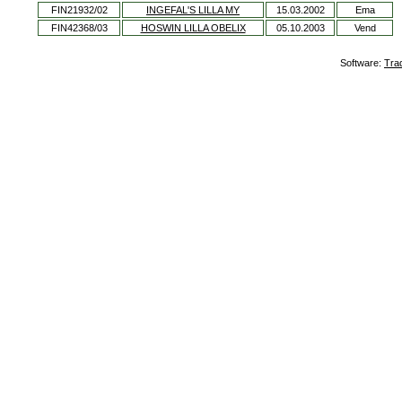
FIN21932/02
INGEFAL'S LILLA MY
15.03.2002
Ema
FIN42368/03
HOSWIN LILLA OBELIX
05.10.2003
Vend
Software:
Tra