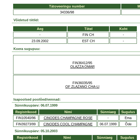
Tätoveeringu number
M
34336/98
Võidetud tiitlid:
Aeg
Tiitel
Koht
-
FIN CH
-
23.09.2002
EST CH
-
Koera sugupuu:
FIN36412/95
OLAZZA OMAR
FIN36035/95
OF ZLAZANO CHA-LI
Isapoolsed poolõed/vennad:
Sünnikuupäev: 06.07.1999
Registrikood
Nimi
Sünniaeg
Sugulus
FIN10540/96
CINODES CHAMPAGNE ROSE
-
Ema
FIN39273/99
CINODES COOL CHAMPAGNE
06.07.1999
Õde
Sünnikuupäev: 05.10.2003
Registrikood
Nimi
Sünniaeg
Sugulus