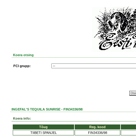
Koera otsing
FCI grupp:
INGEFAL'S TEQUILA SUNRISE - FIN34336/98
Koera info:
Tõug
Reg. kood
TIIBETI SPANJEL
FIN34336/98