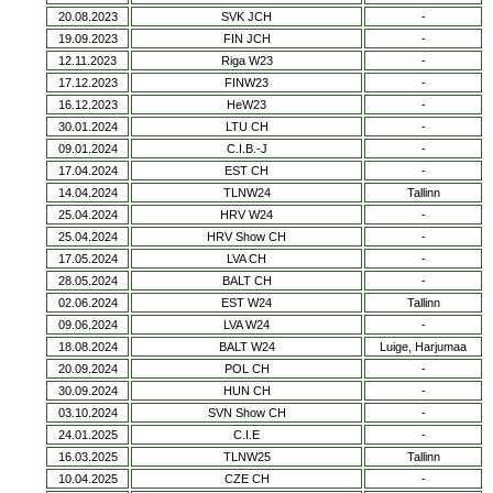
20.08.2023
SVK JCH
-
19.09.2023
FIN JCH
-
12.11.2023
Riga W23
-
17.12.2023
FINW23
-
16.12.2023
HeW23
-
30.01.2024
LTU CH
-
09.01.2024
C.I.B.-J
-
17.04.2024
EST CH
-
14.04.2024
TLNW24
Tallinn
25.04.2024
HRV W24
-
25.04.2024
HRV Show CH
-
17.05.2024
LVA CH
-
28.05.2024
BALT CH
-
02.06.2024
EST W24
Tallinn
09.06.2024
LVA W24
-
18.08.2024
BALT W24
Luige, Harjumaa
20.09.2024
POL CH
-
30.09.2024
HUN CH
-
03.10.2024
SVN Show CH
-
24.01.2025
C.I.E
-
16.03.2025
TLNW25
Tallinn
10.04.2025
CZE CH
-