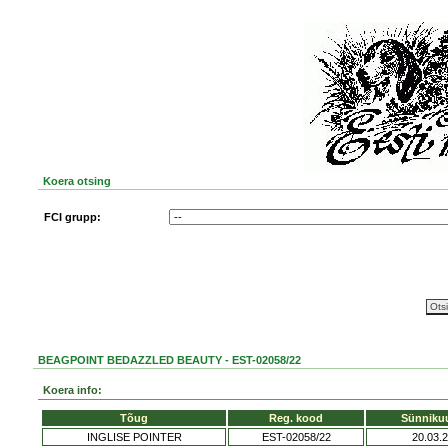
Koera otsing
FCI grupp:
BEAGPOINT BEDAZZLED BEAUTY - EST-02058/22
Koera info:
Tõug
Reg. kood
Sünniku
INGLISE POINTER
EST-02058/22
20.03.