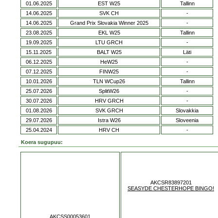
01.06.2025
EST W25
Tallinn
14.06.2025
SVK CH
-
14.06.2025
Grand Prix Slovakia Winner 2025
-
23.08.2025
EKL W25
Tallinn
19.09.2025
LTU GRCH
-
15.11.2025
BALT W25
Läti
06.12.2025
HeW25
-
07.12.2025
FINW25
-
10.01.2026
TLN WCup26
Tallinn
25.07.2026
SplitW26
-
30.07.2026
HRV GRCH
-
01.08.2026
SVK GRCH
Slovakkia
29.07.2026
Istra W26
Sloveenia
25.04.2024
HRV CH
-
Koera sugupuu:
AKCSR83897201
SEASYDE CHESTERHOPE BINGO!
AKCSS00053601