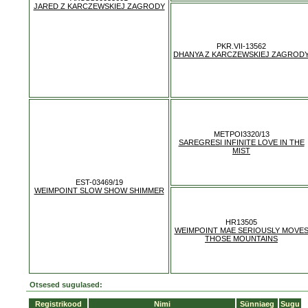
JARED Z KARCZEWSKIEJ ZAGRODY
PKR.VII-13562
DHANYA Z KARCZEWSKIEJ ZAGROD
METPOI3320/13
SAREGRESI INFINITE LOVE IN THE
MIST
EST-03469/19
WEIMPOINT SLOW SHOW SHIMMER
HR13505
WEIMPOINT MAE SERIOUSLY MOVE
THOSE MOUNTAINS
Otsesed sugulased:
Registrikood
Nimi
Sünniaeg
Sugu