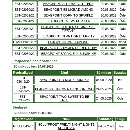
EST-02063/22
BEAGPOINT ALL THAT GLITTERS
20.03.2022
Õde
EST-02060/22
BEAGPOINT BE LIKE A DIAMOND
20.03.2022
Õde
EST-02061/22
BEAGPOINT BORN TO SPARKLE
20.03.2022
Õde
EST-02064/22
BEAGPOINT GEMS FOR HER
20.03.2022
Õde
BEAGPOINT GOLDEN SHIMMER OF
EST-02062/22
20.03.2022
Õde
TIFFANY
EST-02066/22
BEAGPOINT HEART OF ETERNITY
20.03.2022
Õde
LŠVKEP0113/22
BEAGPOINT MR DIAMOND
20.03.2022
Vend
EST-02065/22
BEAGPOINT SHIMMER OF RED RUBY
20.03.2022
Õde
EST-02059/22
BEAGPOINT SPARKLE IN SUNSHINE
20.03.2022
Õde
Emapoolsed poolõed/vennad:
Sünnikuupäev: 24.05.2025
Registrikood
Nimi
Sünniaeg
Sugulus
EST-
BEAGPOINT NO MORE RUM PLS
08.08.2020
Isa
03649/20
EST-
BEAGPOINT I KNOW A THING OR TWO
24.05.2025
Õde
02363/25
EST-
BEAGPOINT TWO SWEET TO BE
24.05.2025
Õde
02362/25
TRUE
Järglased:
Sünnikuupäev: 16.03.2026
Registrikood
Nimi
Sünniaeg
Sugu
HOLLYFROST FRIDAY NIGHT LIGHTS
NHSB3343931
04.07.2021
Isa
AT SOLIVIA