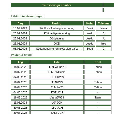
Tätoveeringu number
-
Läbitud terviseuuringud:
Aeg
Uuring
Koht
Tulemus
13.09.2023
Pärilike silmahaiguste uuring
Eesti
leiuta
25.01.2024
Küünarliigeste uuring
Leedu
0
25.01.2024
Düsplaasia
Leedu
A
25.01.2024
OCD
Leedu
free
05.01.2026
Südameuuring /ehhokardiograafia
Eesti
0
Võidetud tiitlid:
Aeg
Tiitel
Koht
18.02.2023
TLN WCup23
Tallinn
18.02.2023
TLN JWCup23
Tallinn
04.03.2023
LTU JW23
-
16.04.2023
TLNW23
Tallinn
16.04.2023
TLNJW23
Tallinn
04.05.2023
EST JCH
-
18.05.2023
AgriaJW23
Taani
11.06.2023
LVA JCH
-
30.06.2023
LTU JCH
-
30.06.2023
BALT JCH
-