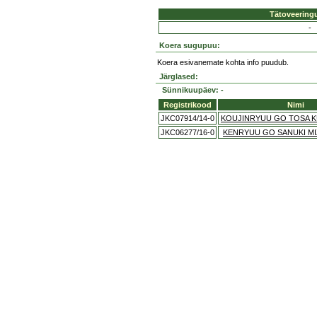
Tätoveering
-
Koera sugupuu:
Koera esivanemate kohta info puudub.
Järglased:
Sünnikuupäev: -
Registrikood
Nimi
JKC07914/14-0
KOUJINRYUU GO TOSA 
JKC06277/16-0
KENRYUU GO SANUKI 