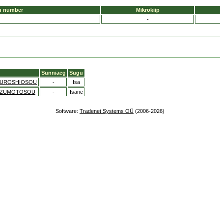
u number
Mikrokiip
-
Sünniaeg
Sugu
KUROSHIOSOU
-
Isa
MIZUMOTOSOU
-
Isane
Software:
Tradenet Systems OÜ
(2006-2026)