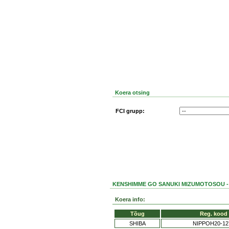
Koera otsing
FCI grupp:
KENSHIMME GO SANUKI MIZUMOTOSOU - 
Koera info:
Tõug
Reg. kood
SHIBA
NIPPOH20-12