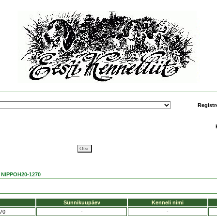
Registr
NIPPOH20-1270
Sünnikuupäev
Kenneli nimi
70
-
-