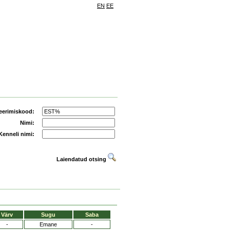
EN
EE
eerimiskood:
Nimi:
Kenneli nimi:
Laiendatud otsing
Värv
Sugu
Saba
-
Emane
-