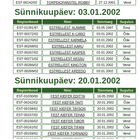
EST-00142/02
TORPDIOFANSTEL ROBBY
27.12.2001
Vend
Sünnikuupäev: 03.01.2002
Registrikood
Nimi
Sünniaeg
Sugulus
EST-01391/97
ESTRELLEST XLAMME
03.05.1997
Ema
EST-00272/02
ESTRELLEST K-CARO
03.01.2002
Õde
EST-00270/02
ESTRELLEST KARMELA
03.01.2002
Õde
EST-00268/02
ESTRELLEST KARU
03.01.2002
Vend
EST-00267/02
ESTRELLEST KASPER
03.01.2002
Vend
EST-00271/02
ESTRELLEST KESSU
03.01.2002
Õde
EST-00266/02
ESTRELLEST KINGTON
03.01.2002
Vend
EST-00269/02
ESTRELLEST KREEDO
03.01.2002
Vend
Sünnikuupäev: 20.01.2002
Registrikood
Nimi
Sünniaeg
Sugulus
EST-01030/00
FEST KIEFER EDITTA
16.05.2000
Ema
EST-00162/02
FEST KIEFER TAITI
20.01.2002
Õde
EST-00158/02
FEST KIEFER TAYSON
20.01.2002
Vend
EST-00157/02
FEST KIEFER TEHAS
20.01.2002
Vend
EST-00156/02
FEST KIEFER TIBOR
20.01.2002
Vend
EST-00161/02
FEST KIEFER TIFANI
20.01.2002
Õde
EST-00159/02
FEST KIEFER TORNADO
20.01.2002
Vend