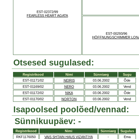
EST-02372/99
FEARLESS HEART AGATA
EST-00293/96
HÖFFNUNGSCHIMMER LON
Otsesed sugulased:
Registrikood
Nimi
Sünniaeg
Sugu
EST-01171/02
NEIRIS
03.06.2002
Õde
EST-01169/02
NERO
03.06.2002
Vend
EST-01172/02
NIKA
03.06.2002
Õde
EST-01170/02
NORTON
03.06.2002
Vend
Isapoolsed poolõed/vennad:
Sünnikuupäev: -
Registrikood
Nimi
Sünniaeg
Sugulus
RKF1176050
VAIS SHTAIN HAUS VIZANTIYA
-
Ema