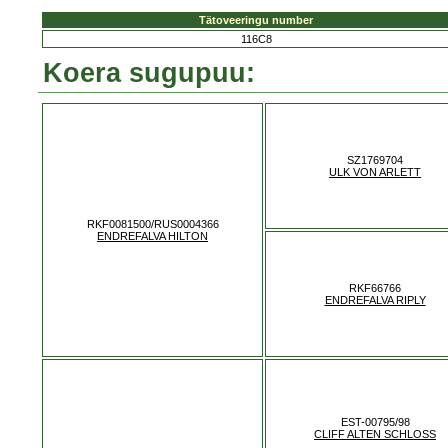
Tätoveeringu number
116C8
Koera sugupuu:
SZ1769704
ULK VON ARLETT
RKF0081500/RUS0004366
ENDREFALVA HILTON
RKF66766
ENDREFALVA RIPLY
EST-00795/98
CLIFF ALTEN SCHLOSS