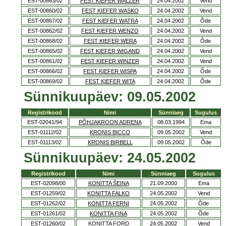
EST-00863/02
FEST KIEFER WALZER
24.04.2002
Vend
EST-00860/02
FEST KIEFER WASKO
24.04.2002
Vend
EST-00867/02
FEST KIEFER WATRA
24.04.2002
Õde
EST-00862/02
FEST KIEFER WENZO
24.04.2002
Vend
EST-00868/02
FEST KIEFER WERA
24.04.2002
Õde
EST-00865/02
FEST KIEFER WIGAND
24.04.2002
Vend
EST-00861/02
FEST KIEFER WINZER
24.04.2002
Vend
EST-00866/02
FEST KIEFER WISPA
24.04.2002
Õde
EST-00869/02
FEST KIEFER WITA
24.04.2002
Õde
Sünnikuupäev: 09.05.2002
Registrikood
Nimi
Sünniaeg
Sugulus
EST-02041/94
PÕHJAKROON ADRENA
08.03.1994
Ema
EST-01112/02
KRONIS BICCO
09.05.2002
Vend
EST-01113/02
KRONIS BIRBELL
09.05.2002
Õde
Sünnikuupäev: 24.05.2002
Registrikood
Nimi
Sünniaeg
Sugulus
EST-02098/00
KONITTA ŠEINA
21.09.2000
Ema
EST-01259/02
KONITTA FALKO
24.05.2002
Vend
EST-01262/02
KONITTA FERNI
24.05.2002
Õde
EST-01261/02
KONITTA FINA
24.05.2002
Õde
EST-01260/02
KONITTA FORD
24.05.2002
Vend