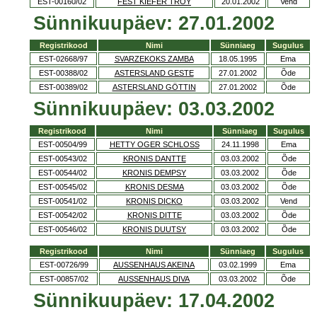
EST-00160/02
FEST KIEFER TROY
20.01.2002
Vend
Sünnikuupäev: 27.01.2002
Registrikood
Nimi
Sünniaeg
Sugulus
EST-02668/97
SVARZEKOKS ZAMBA
18.05.1995
Ema
EST-00388/02
ASTERSLAND GESTE
27.01.2002
Õde
EST-00389/02
ASTERSLAND GÖTTIN
27.01.2002
Õde
Sünnikuupäev: 03.03.2002
Registrikood
Nimi
Sünniaeg
Sugulus
EST-00504/99
HETTY OGER SCHLOSS
24.11.1998
Ema
EST-00543/02
KRONIS DANTTE
03.03.2002
Õde
EST-00544/02
KRONIS DEMPSY
03.03.2002
Õde
EST-00545/02
KRONIS DESMA
03.03.2002
Õde
EST-00541/02
KRONIS DICKO
03.03.2002
Vend
EST-00542/02
KRONIS DITTE
03.03.2002
Õde
EST-00546/02
KRONIS DUUTSY
03.03.2002
Õde
Registrikood
Nimi
Sünniaeg
Sugulus
EST-00726/99
AUSSENHAUS AKEINA
03.02.1999
Ema
EST-00857/02
AUSSENHAUS DIVA
03.03.2002
Õde
Sünnikuupäev: 17.04.2002