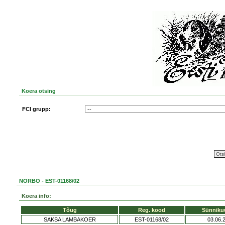
Koera otsing
FCI grupp:
NORBO - EST-01168/02
Koera info:
Tõug
Reg. kood
Sünniku
SAKSA LAMBAKOER
EST-01168/02
03.06.