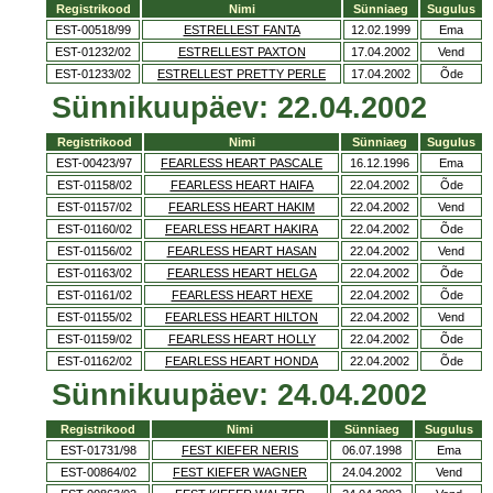
Registrikood
Nimi
Sünniaeg
Sugulus
EST-00518/99
ESTRELLEST FANTA
12.02.1999
Ema
EST-01232/02
ESTRELLEST PAXTON
17.04.2002
Vend
EST-01233/02
ESTRELLEST PRETTY PERLE
17.04.2002
Õde
Sünnikuupäev: 22.04.2002
Registrikood
Nimi
Sünniaeg
Sugulus
EST-00423/97
FEARLESS HEART PASCALE
16.12.1996
Ema
EST-01158/02
FEARLESS HEART HAIFA
22.04.2002
Õde
EST-01157/02
FEARLESS HEART HAKIM
22.04.2002
Vend
EST-01160/02
FEARLESS HEART HAKIRA
22.04.2002
Õde
EST-01156/02
FEARLESS HEART HASAN
22.04.2002
Vend
EST-01163/02
FEARLESS HEART HELGA
22.04.2002
Õde
EST-01161/02
FEARLESS HEART HEXE
22.04.2002
Õde
EST-01155/02
FEARLESS HEART HILTON
22.04.2002
Vend
EST-01159/02
FEARLESS HEART HOLLY
22.04.2002
Õde
EST-01162/02
FEARLESS HEART HONDA
22.04.2002
Õde
Sünnikuupäev: 24.04.2002
Registrikood
Nimi
Sünniaeg
Sugulus
EST-01731/98
FEST KIEFER NERIS
06.07.1998
Ema
EST-00864/02
FEST KIEFER WAGNER
24.04.2002
Vend