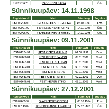
RKF1535475
RADONEZH ZAYKA
-
Õde
Sünnikuupäev: 14.11.1998
Registrikood
Nimi
Sünniaeg
Sugulus
EST-08258/93
FEARLESS HEART EVELINA
07.10.1993
Ema
EST-00097/99
FEARLESS HEART UITNY
14.11.1998
Õde
EST-00098/99
FEARLESS HEART URSEL
14.11.1998
Õde
Sünnikuupäev: 09.11.2001
Registrikood
Nimi
Sünniaeg
Sugulus
EST-02284/97
FEST KIEFER GRUNJA
09.08.1997
Ema
EST-02650/01
FEST KIEFER SAIMON
09.11.2001
Vend
EST-02651/01
FEST KIEFER SELDAN
09.11.2001
Vend
EST-02652/01
FEST KIEFER STARK
09.11.2001
Vend
EST-02649/01
FEST KIEFER STAS
09.11.2001
Vend
EST-02653/01
FEST KIEFER STEFFI
09.11.2001
Õde
EST-02648/01
FEST KIEFER STING
09.11.2001
Vend
Sünnikuupäev: 27.12.2001
Registrikood
Nimi
Sünniaeg
Sugulus
EST-02669/97
SVARZEKOKS ODESSA
03.10.1994
Ema
EST-00143/02
TORPDIOFANSTEL RADENA
27.12.2001
Õde