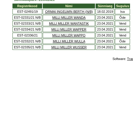
Registrikood
Nimi
Sünniaeg
Sugulus
EST-02491/19
ORMAI INGELWIN BERTH (N/B)
18.02.2019
Isa
EST-02331/21 N/B
MILLI MILLER WANDA
23.04.2021
Õde
EST-02333/21 N/B
MILLI MILLER WANTASTIK
23.04.2021
Vend
EST-02334/21 N/B
MILLI MILLER WAPPER
23.04.2021
Vend
EST-02336/21
MILLI MILLER WAPPO
23.04.2021
Vend
EST-02332/21 N/B
MILLI MILLER WULLA
23.04.2021
Õde
EST-02335/21 N/B
MILLI MILLER WUSSER
23.04.2021
Vend
Software:
Tra