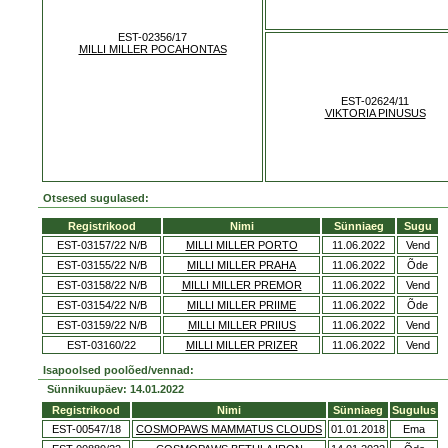
EST-02356/17
MILLI MILLER POCAHONTAS
EST-02624/11
VIKTORIA PINUSUS
Otsesed sugulased:
Registrikood
Nimi
Sünniaeg
Sugu
EST-03157/22 N/B
MILLI MILLER PORTO
11.06.2022
Vend
EST-03155/22 N/B
MILLI MILLER PRAHA
11.06.2022
Õde
EST-03158/22 N/B
MILLI MILLER PREMOR
11.06.2022
Vend
EST-03154/22 N/B
MILLI MILLER PRIIME
11.06.2022
Õde
EST-03159/22 N/B
MILLI MILLER PRIIUS
11.06.2022
Vend
EST-03160/22
MILLI MILLER PRIZER
11.06.2022
Vend
Isapoolsed poolõed/vennad:
Sünnikuupäev: 14.01.2022
Registrikood
Nimi
Sünniaeg
Sugulus
EST-00547/18
COSMOPAWS MAMMATUS CLOUDS
01.01.2018
Ema