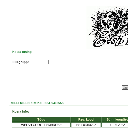
Koera otsing
FCI grupp:
MILLI MILLER PAIKE - EST-03156/22
Koera info:
Tõug
Reg. kood
Sünnikuupäe
WELSH CORGI PEMBROKE
EST-03156/22
11.06.2022