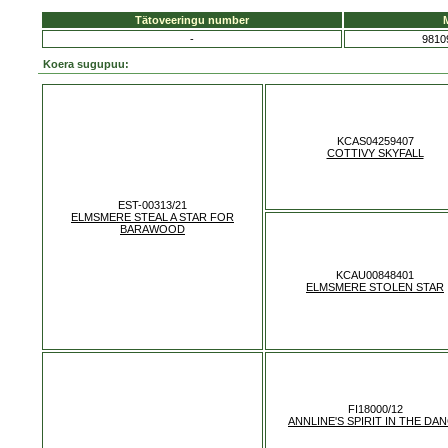
Tätoveeringu number
M
-
9810
Koera sugupuu:
KCAS04259407
COTTIVY SKYFALL
EST-00313/21
ELMSMERE STEAL A STAR FOR
BARAWOOD
KCAU00848401
ELMSMERE STOLEN STAR
FI18000/12
ANNLINE'S SPIRIT IN THE DA