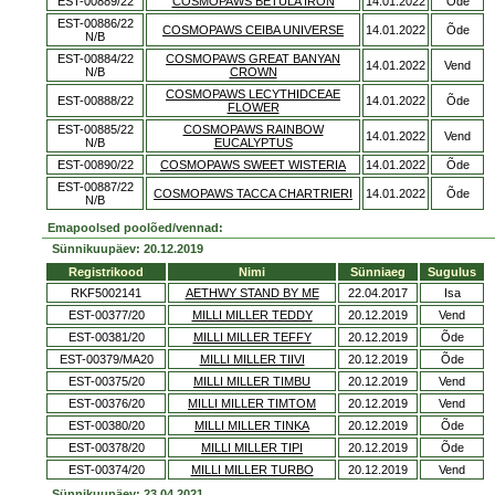
EST-00889/22
COSMOPAWS BETULA IRON
14.01.2022
Õde
EST-00886/22
COSMOPAWS CEIBA UNIVERSE
14.01.2022
Õde
N/B
EST-00884/22
COSMOPAWS GREAT BANYAN
14.01.2022
Vend
N/B
CROWN
COSMOPAWS LECYTHIDCEAE
EST-00888/22
14.01.2022
Õde
FLOWER
EST-00885/22
COSMOPAWS RAINBOW
14.01.2022
Vend
N/B
EUCALYPTUS
EST-00890/22
COSMOPAWS SWEET WISTERIA
14.01.2022
Õde
EST-00887/22
COSMOPAWS TACCA CHARTRIERI
14.01.2022
Õde
N/B
Emapoolsed poolõed/vennad:
Sünnikuupäev: 20.12.2019
Registrikood
Nimi
Sünniaeg
Sugulus
RKF5002141
AETHWY STAND BY ME
22.04.2017
Isa
EST-00377/20
MILLI MILLER TEDDY
20.12.2019
Vend
EST-00381/20
MILLI MILLER TEFFY
20.12.2019
Õde
EST-00379/MA20
MILLI MILLER TIIVI
20.12.2019
Õde
EST-00375/20
MILLI MILLER TIMBU
20.12.2019
Vend
EST-00376/20
MILLI MILLER TIMTOM
20.12.2019
Vend
EST-00380/20
MILLI MILLER TINKA
20.12.2019
Õde
EST-00378/20
MILLI MILLER TIPI
20.12.2019
Õde
EST-00374/20
MILLI MILLER TURBO
20.12.2019
Vend
Sünnikuupäev: 23.04.2021