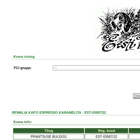
Koera otsing
FCI grupp:
REWALIA KAFO ESPRESSO KARAMELITA - EST-03587/22
Koera info:
Tõug
Reg. kood
PRANTSUSE BULDOG
EST-03587/22