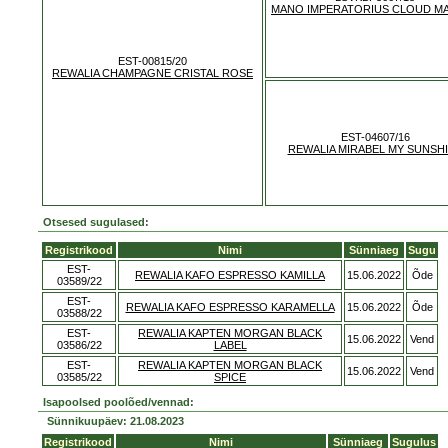
MANO IMPERATORIUS CLOUD M
EST-00815/20
REWALIA CHAMPAGNE CRISTAL ROSE
EST-04607/16
REWALIA MIRABEL MY SUNSH
Otsesed sugulased:
Registrikood
Nimi
Sünniaeg
Sugu
EST-
REWALIA KAFO ESPRESSO KAMILLA
15.06.2022
Õde
03589/22
EST-
REWALIA KAFO ESPRESSO KARAMELLA
15.06.2022
Õde
03588/22
EST-
REWALIA KAPTEN MORGAN BLACK
15.06.2022
Vend
03586/22
LABEL
EST-
REWALIA KAPTEN MORGAN BLACK
15.06.2022
Vend
03585/22
SPICE
Isapoolsed poolõed/vennad:
Sünnikuupäev: 21.08.2023
Registrikood
Nimi
Sünniaeg
Sugulus