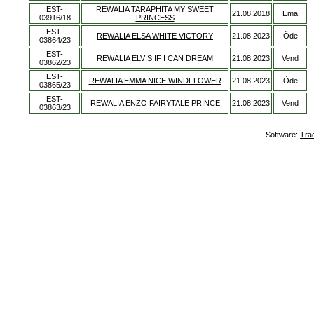
EST-
REWALIA TARAPHITA MY SWEET
21.08.2018
Ema
03916/18
PRINCESS
EST-
REWALIA ELSA WHITE VICTORY
21.08.2023
Õde
03864/23
EST-
REWALIA ELVIS IF I CAN DREAM
21.08.2023
Vend
03862/23
EST-
REWALIA EMMA NICE WINDFLOWER
21.08.2023
Õde
03865/23
EST-
REWALIA ENZO FAIRYTALE PRINCE
21.08.2023
Vend
03863/23
Software:
Tra