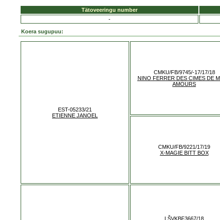
Tätoveeringu number
-
Koera sugupuu:
CMKU/FB/9745/-17/17/18
NINO FERRER DES CIMES DE M
AMOURS
EST-05233/21
ETIENNE JANOEL
CMKU/FB/9221/17/19
X-MAGIE BITT BOX
LŠVKBF3667/18