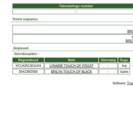
Tätoveeringu number
-
Koera sugupuu:
BRI
BRIL
Järglased:
Sünnikuupäev: -
Registrikood
Nimi
Sünniaeg
Sugu
KCU4251301U04
LYNAIRE TOUCH OF FROST
-
Isa
S54138/2000
BRILYN TOUCH OF BLACK
-
Isane
Software:
Tra