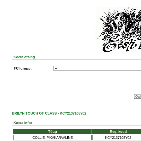
Koera otsing
FCI grupp:
BRILYN TOUCH OF CLASS - KCY2137105Y02
Koera info:
Tõug
Reg. kood
COLLIE, PIKAKARVALINE
KCY2137105Y02