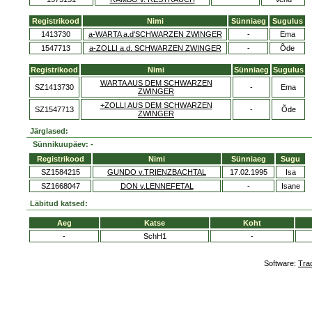
Registrikood
Nimi
Sünniaeg
Sugulus
1413730
a-WARTA a.d'SCHWARZEN ZWINGER
-
Ema
1547713
a-ZOLLI a.d. SCHWARZEN ZWINGER
-
Õde
Registrikood
Nimi
Sünniaeg
Sugulus
WARTA AUS DEM SCHWARZEN
SZ1413730
-
Ema
ZWINGER
+ZOLLI AUS DEM SCHWARZEN
SZ1547713
-
Õde
ZWINGER
Järglased:
Sünnikuupäev: -
Registrikood
Nimi
Sünniaeg
Sugu
SZ1584215
GUNDO v.TRIENZBACHTAL
17.02.1995
Isa
SZ1668047
DON v.LENNEFETAL
-
Isane
Läbitud katsed:
Aeg
Katse
Koht
-
SchH1
-
Software:
Tra