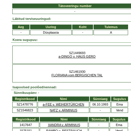
Tätoveeringu number
-
Läbitud terviseuuringud:
Aeg
Uuring
Koht
Tulemus
-
Düsplaasia
-
A
Koera sugupuu:
SZ1449693
a-DINGO v. HAUS GERO
SZ1461930
FLORIANA vom BERGISCHEN TAL
Isapoolsed poolõed/vennad:
Sünnikuupäev: -
Registrikood
Nimi
Sünniaeg
Sugulus
SZ1478776
a-FEE v. WEIHERTÜRCHEN
06.10.1993
Ema
SZ1546823
NATZ v. ARMINIUS
-
Vend
Registrikood
Nimi
Sünniaeg
Sugulus
1417647
XANDRA v. ARMINIUS
-
Ema
1575151
RAMBO v. RESTRAUCH
-
Vend