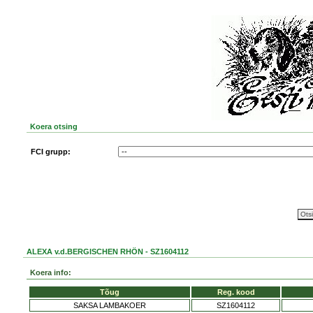
Koera otsing
FCI grupp:
ALEXA v.d.BERGISCHEN RHÖN - SZ1604112
Koera info:
Tõug
Reg. kood
SAKSA LAMBAKOER
SZ1604112