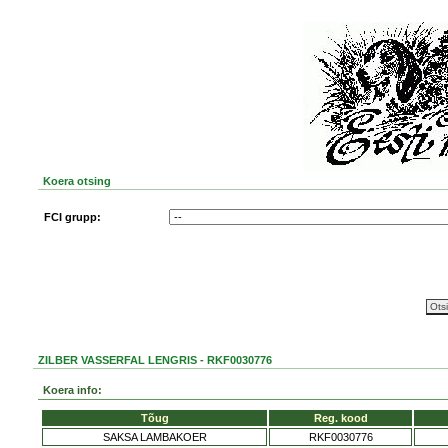
Koera otsing
FCI grupp:
ZILBER VASSERFAL LENGRIS - RKF0030776
Koera info:
Tõug
Reg. kood
SAKSA LAMBAKOER
RKF0030776