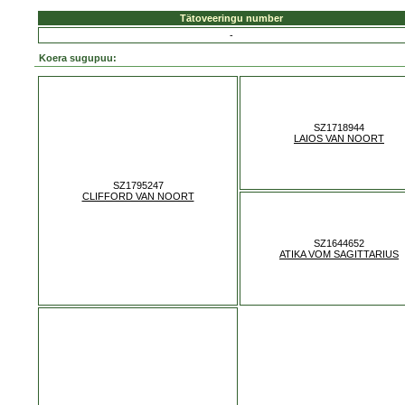
Tätoveeringu number
-
Koera sugupuu:
SZ1718944
LAIOS VAN NOORT
SZ1795247
CLIFFORD VAN NOORT
SZ1644652
ATIKA VOM SAGITTARIUS