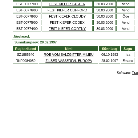
EST-00777/00
FEST KIEFER CASTER
30.03.2000
Vend
EST-00776/00
FEST KIEFER CLIFFORD
30.03.2000
Vend
EST-00778/00
FEST KIEFER CLOUDY
30.03.2000
Õde
EST-00775/00
FEST KIEFER CODEX
30.03.2000
Vend
EST-00774/00
FEST KIEFER CORTNY
30.03.2000
Vend
Järglased:
Sünnikuupäev: 28.02.1997
Registrikood
Nimi
Sünniaeg
Sugu
SZ1885340
ROB VOM SALZGITTER MILIEU
06.10.1993
Isa
RKF0084059
ZILBER VASSERFAL EUROPA
28.02.1997
Emane
Software:
Tra