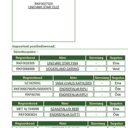
RKF0027325
UNGVARI STAR OLIZ
Isapoolsed poolõed/vennad:
Sünnikuupäev: -
Registrikood
Nimi
Sünniaeg
Sugulus
RKF0026305
UNGVARI STAR FINA
-
Ema
RKF0066908
VOGERLAND GERING
-
Vend
Registrikood
Nimi
Sünniaeg
Sugulus
SZ1825591
YANA V.HAUS KATHLEEN
-
Ema
RKF0066766/RUS0000975
ENDREFALVA RIPLI
-
Õde
RKF66766
ENDREFALVA RIPLY
-
Õde
Registrikood
Nimi
Sünniaeg
Sugulus
MET Nj 7649/88
SZASZFALUSI BEBI
-
Ema
RKF0083824
ENDREFALVA SVITTI
-
Õde
Registrikood
Nimi
Sünniaeg
Sugulus