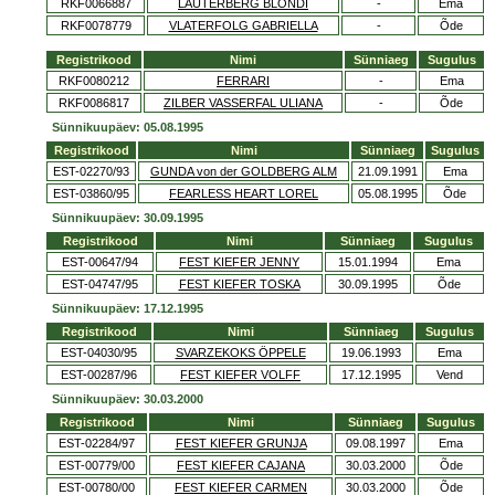
RKF0066887
LAUTERBERG BLONDI
-
Ema
RKF0078779
VLATERFOLG GABRIELLA
-
Õde
Registrikood
Nimi
Sünniaeg
Sugulus
RKF0080212
FERRARI
-
Ema
RKF0086817
ZILBER VASSERFAL ULIANA
-
Õde
Sünnikuupäev: 05.08.1995
Registrikood
Nimi
Sünniaeg
Sugulus
EST-02270/93
GUNDA von der GOLDBERG ALM
21.09.1991
Ema
EST-03860/95
FEARLESS HEART LOREL
05.08.1995
Õde
Sünnikuupäev: 30.09.1995
Registrikood
Nimi
Sünniaeg
Sugulus
EST-00647/94
FEST KIEFER JENNY
15.01.1994
Ema
EST-04747/95
FEST KIEFER TOSKA
30.09.1995
Õde
Sünnikuupäev: 17.12.1995
Registrikood
Nimi
Sünniaeg
Sugulus
EST-04030/95
SVARZEKOKS ÖPPELE
19.06.1993
Ema
EST-00287/96
FEST KIEFER VOLFF
17.12.1995
Vend
Sünnikuupäev: 30.03.2000
Registrikood
Nimi
Sünniaeg
Sugulus
EST-02284/97
FEST KIEFER GRUNJA
09.08.1997
Ema
EST-00779/00
FEST KIEFER CAJANA
30.03.2000
Õde
EST-00780/00
FEST KIEFER CARMEN
30.03.2000
Õde