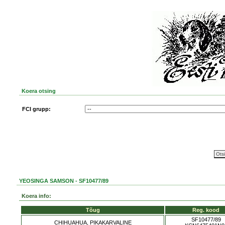
Koera otsing
FCI grupp:
YEOSINGA SAMSON - SF10477/89
Koera info:
Tõug
Reg. kood
SF10477/89
CHIHUAHUA, PIKAKARVALINE