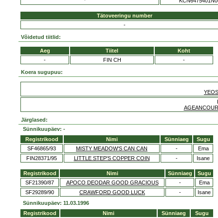
KCN6475401N0
Tätoveeringu number
-
Võidetud tiitlid:
Aeg
Tiitel
Koht
-
FIN CH
-
Koera sugupuu:
YEOS
AGEANCOURT
Järglased:
Sünnikuupäev: -
Registrikood
Nimi
Sünniaeg
Sugu
SF46865/93
MISTY MEADOW'S CAN CAN
-
Ema
FIN28371/95
LITTLE STEP'S COPPER COIN
-
Isane
Registrikood
Nimi
Sünniaeg
Sugu
SF21390/87
APOCO DEODAR GOOD GRACIOUS
-
Ema
SF29289/90
CRAWFORD GOOD LUCK
-
Isane
Sünnikuupäev: 11.03.1996
Registrikood
Nimi
Sünniaeg
Sugu