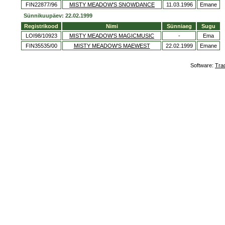
FIN22877/96
MISTY MEADOW'S SNOWDANCE
11.03.1996
Emane
Sünnikuupäev: 22.02.1999
Registrikood
Nimi
Sünniaeg
Sugu
LOI98/10923
MISTY MEADOW'S MAGICMUSIC
-
Ema
FIN35535/00
MISTY MEADOW'S MAEWEST
22.02.1999
Emane
Software:
Tra