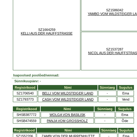
SZ1586042
YAMBO VOM WILDSTEIGER L
SZ1664259
KELLI AUS DER HAUFFSTRASSE
SZ1537287
NICOL AUS DER HAUFFSTRA
Isapoolsed poolõed/vennad:
Sünnikuupäev: -
Registrikood
Nimi
Sünniaeg
Sugulus
SZ1706540
BELLI VOM WILDSTEIGER LAND
-
Ema
SZ1793773
CASH VOM WILDSTEIGER LAND
-
Vend
Registrikood
Nimi
Sünniaeg
Sugulus
SHSB387772
WOLGA VON BASILISK
-
Ema
SHSB474559
PANJA VOM GROSSHOLZ
-
Õde
Registrikood
Nimi
Sünniaeg
Sugulus
SZ1552206
ZAMBI VON DER MURRENHUTTE
-
Ema