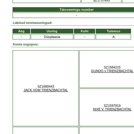
SZ1737693
Tätoveeringu number
-
Läbitud terviseuuringud:
Aeg
Uuring
Koht
Tulemus
-
Düsplaasia
-
A
Koera sugupuu:
SZ1584215
GUNDO v.TRIENZBACHTAL
SZ1680443
JACK VOM TRIENZBACHTAL
SZ1597819
NIXE V. TRIENZBACHTAL