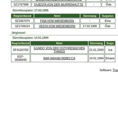
SZ1767988
QUIESTA VON DER MURRENHUTTE
-
Õde
Sünnikuupäev: 17.02.1995
Registrikood
Nimi
Sünniaeg
Sugulus
SZ1667474
FINA VOM WIESENBORN
-
Ema
SZ1749214
VESTA VOM WIESENBORN
17.02.1995
Õde
Järglased:
Sünnikuupäev: 14.01.1994
Registrikood
Nimi
Sünniaeg
Sugu
GUNDO VON DER OSTFRIESISCHEN
SF41267/92
21.01.2000
Isa
THINGS
EST-
BAR-WAXAN REBECCA
14.01.1994
Emane
05080/95
Software:
Tra