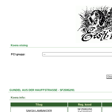
Koera otsing
FCI grupp:
GUNDEL AUS DER HAUFFSTRASSE - SF25952/91
Koera info:
Tõug
Reg. kood
SF25952/91
SAKSA LAMBAKOER