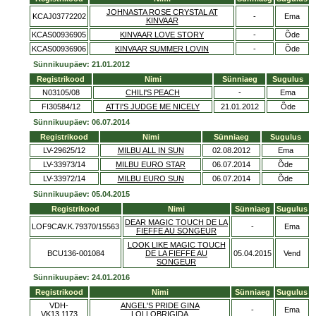
JOHNASTA ROSE CRYSTAL AT
KCAJ03772202
-
Ema
KINVAAR
KCAS00936905
KINVAAR LOVE STORY
-
Õde
KCAS00936906
KINVAAR SUMMER LOVIN
-
Õde
Sünnikuupäev: 21.01.2012
Registrikood
Nimi
Sünniaeg
Sugulus
N03105/08
CHILI'S PEACH
-
Ema
FI30584/12
ATTI'S JUDGE ME NICELY
21.01.2012
Õde
Sünnikuupäev: 06.07.2014
Registrikood
Nimi
Sünniaeg
Sugulus
LV-29625/12
MILBU ALL IN SUN
02.08.2012
Ema
LV-33973/14
MILBU EURO STAR
06.07.2014
Õde
LV-33972/14
MILBU EURO SUN
06.07.2014
Õde
Sünnikuupäev: 05.04.2015
Registrikood
Nimi
Sünniaeg
Sugulus
DEAR MAGIC TOUCH DE LA
LOF9CAV.K.79370/15563
-
Ema
FIEFFE AU SONGEUR
LOOK LIKE MAGIC TOUCH
BCU136-001084
DE LA FIEFFE AU
05.04.2015
Vend
SONGEUR
Sünnikuupäev: 24.01.2016
Registrikood
Nimi
Sünniaeg
Sugulus
VDH-
ANGEL'S PRIDE GINA
-
Ema
VK13.1173
LOLLOBRIGIDA