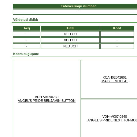
Tätoveeringu number
-
Võidetud tiitlid:
Aeg
Tiitel
Koht
-
NLD CH
-
-
VDH CH
-
-
NLD JCH
-
Koera sugupuu:
KCAH02842601
MAIBEE MOFFAT
VDH-VK090769
ANGEL'S PRIDE BENJAMIN BUTTON
VDH-VK07.0340
ANGEL'S PRIDE NEXT TOPMO