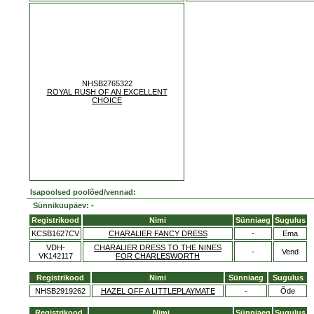
NHSB2765322
ROYAL RUSH OF AN EXCELLENT
CHOICE
Isapoolsed poolõed/vennad:
Sünnikuupäev: -
Registrikood
Nimi
Sünniaeg
Sugulus
KCSB1627CV
CHARALIER FANCY DRESS
-
Ema
VDH-
CHARALIER DRESS TO THE NINES
-
Vend
VK142117
FOR CHARLESWORTH
Registrikood
Nimi
Sünniaeg
Sugulus
NHSB2919262
HAZEL OFF A LITTLEPLAYMATE
-
Õde
Registrikood
Nimi
Sünniaeg
Sugulus