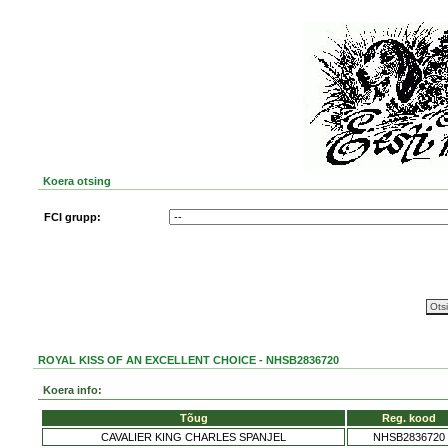
Koera otsing
FCI grupp:
ROYAL KISS OF AN EXCELLENT CHOICE - NHSB2836720
Koera info:
Tõug
Reg. kood
CAVALIER KING CHARLES SPANJEL
NHSB2836720