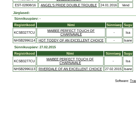
EST-02808/16
ANGEL'S PRIDE DOUBLE TROUBLE
24.01.2016
Vend
Järglased:
Sünnikuupäev: -
Registrikood
Nimi
Sünniaeg
Sugu
MAIBEE PERFECT TOUCH OF
KCSB3277CU
-
Isa
CHARNAVALE
NHSB2996114
HOT TODDY OF AN EXCELLENT CHOICE
-
Isane
Sünnikuupäev: 27.02.2015
Registrikood
Nimi
Sünniaeg
Sugu
MAIBEE PERFECT TOUCH OF
KCSB3277CU
-
Isa
CHARNAVALE
NHSB2996113
RIVERDALE OF AN EXCELLENT CHOICE
27.02.2015
Isane
Software:
Tra