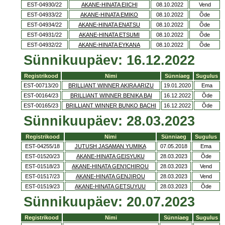
EST-04930/22
AKANE-HINATA EIICHI
08.10.2022
Vend
EST-04933/22
AKANE-HINATA EMIKO
08.10.2022
Õde
EST-04934/22
AKANE-HINATA ENATSU
08.10.2022
Õde
EST-04931/22
AKANE-HINATA ETSUMI
08.10.2022
Õde
EST-04932/22
AKANE-HINATA EYKANA
08.10.2022
Õde
Sünnikuupäev: 16.12.2022
Registrikood
Nimi
Sünniaeg
Sugulus
EST-00713/20
BRILLIANT WINNER AKIRA ARIZU
19.01.2020
Ema
EST-00164/23
BRILLIANT WINNER BENIKA BAI
16.12.2022
Õde
EST-00165/23
BRILLIANT WINNER BUNKO BACHI
16.12.2022
Õde
Sünnikuupäev: 28.03.2023
Registrikood
Nimi
Sünniaeg
Sugulus
EST-04255/18
JUTUSH JASAMAN YUMIKA
07.05.2018
Ema
EST-01520/23
AKANE-HINATA GEISYUKU
28.03.2023
Õde
EST-01518/23
AKANE-HINATA GEN'ICHIROU
28.03.2023
Vend
EST-01517/23
AKANE-HINATA GENJIROU
28.03.2023
Vend
EST-01519/23
AKANE-HINATA GETSUYUU
28.03.2023
Õde
Sünnikuupäev: 20.07.2023
Registrikood
Nimi
Sünniaeg
Sugulus