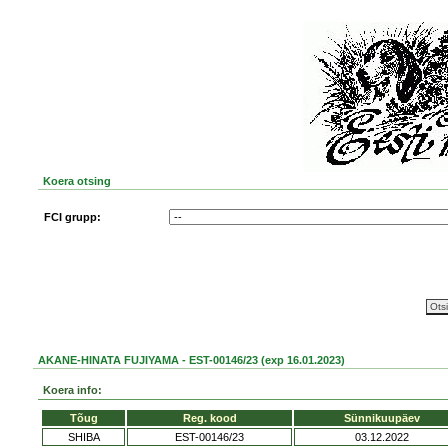
Koera otsing
FCI grupp:
AKANE-HINATA FUJIYAMA - EST-00146/23 (exp 16.01.2023)
Koera info:
Tõug
Reg. kood
Sünnikuupäev
SHIBA
EST-00146/23
03.12.2022