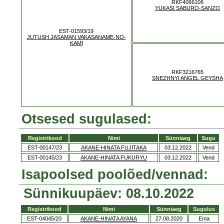
RKF4066106
YUKASI SABURO-SANZO
EST-01593/19
JUTUSH JASAMAN VAKASANAME-NO-
KAMI
RKF3216765
SNEZHNYI ANGEL GEYSHA
Otsesed sugulased:
Registrikood
Nimi
Sünniaeg
Sugu
EST-00147/23
AKANE-HINATA FUJITAKA
03.12.2022
Vend
EST-00145/23
AKANE-HINATA FUKURYU
03.12.2022
Vend
Isapoolsed poolõed/vennad:
Sünnikuupäev: 08.10.2022
Registrikood
Nimi
Sünniaeg
Sugulus
EST-04045/20
AKANE-HINATA AYANA
27.08.2020
Ema