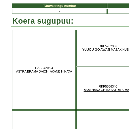
Tätoveeringu number
-
Koera sugupuu:
RKF5702352
YUUOU GO AWAJI MASAKIKU
LV-SI-420/24
ASTRA BRAMA DAICHI AKANE HINATA
RKF5556340
AKAI HANA CHIKA ASTRA BRA