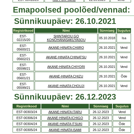
Emapoolsed poolõed/vennad:
Sünnikuupäev: 26.10.2021
Registrikood
Nimi
Sünniaeg
Sugulus
EST-
SHINTAROU GO
05.10.2018
Isa
02215/20
KONOHANASAKUYASOU
EST-
AKANE-HINATA CHIIRO
26.10.2021
Vend
05600/21
EST-
AKANE-HINATA CHINATSU
26.10.2021
Vend
05602/21
EST-
AKANE-HINATA CHIYORI
26.10.2021
Vend
05598/21
EST-
AKANE-HINATA CHIZU
26.10.2021
Õde
05601/21
EST-
AKANE-HINATA CHOUJI
26.10.2021
Vend
05599/21
Sünnikuupäev: 26.12.2023
Registrikood
Nimi
Sünniaeg
Sugulus
EST-00303/24
AKANE-HINATA ITARU
26.12.2023
Vend
EST-00306/24
AKANE-HINATA ICHIGO
26.12.2023
Vend
EST-00304/24
AKANE-HINATA ITSUKI
26.12.2023
Õde
EST-00305/24
AKANE-HINATA ISAMI
26.12.2023
Õde