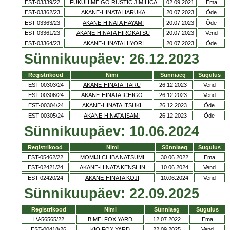
EST-03339/22
FUKUHIME GO RUSTIC JIMILICA
02.09.2021
Ema
EST-03362/23
AKANE-HINATA HARUKA
20.07.2023
Õde
EST-03363/23
AKANE-HINATA HAYAMI
20.07.2023
Õde
EST-03361/23
AKANE-HINATA HIROKATSU
20.07.2023
Vend
EST-03364/23
AKANE-HINATA HIYORI
20.07.2023
Õde
Sünnikuupäev: 26.12.2023
Registrikood
Nimi
Sünniaeg
Sugulus
EST-00303/24
AKANE-HINATA ITARU
26.12.2023
Vend
EST-00306/24
AKANE-HINATA ICHIGO
26.12.2023
Vend
EST-00304/24
AKANE-HINATA ITSUKI
26.12.2023
Õde
EST-00305/24
AKANE-HINATA ISAMI
26.12.2023
Õde
Sünnikuupäev: 10.06.2024
Registrikood
Nimi
Sünniaeg
Sugulus
EST-05462/22
MOMIJI CHIBA NATSUMI
30.06.2022
Ema
EST-02421/24
AKANE-HINATA KENSHIN
10.06.2024
Vend
EST-02420/24
AKANE-HINATA KOJI
10.06.2024
Vend
Sünnikuupäev: 22.09.2025
Registrikood
Nimi
Sünniaeg
Sugulus
LV-56565/22
BIMEI FOX YARD
12.07.2022
Ema
EST-00418/26
KIO FOX YARD
22.09.2025
Vend