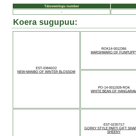
Tätoveeringu number
-
Koera sugupuu:
ROK14-0012366
MARSHMARO OF FUNPUPP
EST-03840/22
NEW-MANBO OF WINTER BLOSSOM
PO-14-0011928-ROK
WHITE BEAN OF HANGARA
EST-02357/17
GORKY STYLE PARTI GIFT SHA
SHEENY