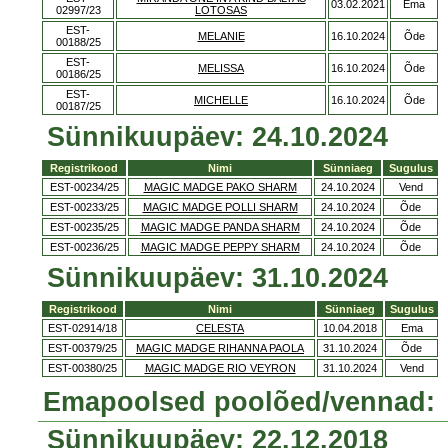
03.02.2021
Ema
02997/23
LOTOSAS
EST-
MELANIE
16.10.2024
Õde
00188/25
EST-
MELISSA
16.10.2024
Õde
00186/25
EST-
MICHELLE
16.10.2024
Õde
00187/25
Sünnikuupäev: 24.10.2024
Registrikood
Nimi
Sünniaeg
Sugulus
EST-00234/25
MAGIC MADGE PAKO SHARM
24.10.2024
Vend
EST-00233/25
MAGIC MADGE POLLI SHARM
24.10.2024
Õde
EST-00235/25
MAGIC MADGE PANDA SHARM
24.10.2024
Õde
EST-00236/25
MAGIC MADGE PEPPY SHARM
24.10.2024
Õde
Sünnikuupäev: 31.10.2024
Registrikood
Nimi
Sünniaeg
Sugulus
EST-02914/18
CELESTA
10.04.2018
Ema
EST-00379/25
MAGIC MADGE RIHANNA PAOLA
31.10.2024
Õde
EST-00380/25
MAGIC MADGE RIO VEYRON
31.10.2024
Vend
Emapoolsed poolõed/vennad:
Sünnikuupäev: 22.12.2018