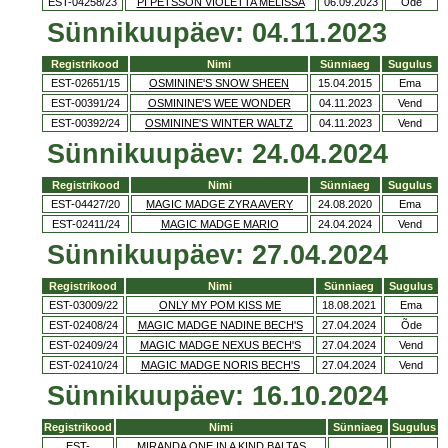
EST-04258/23
PI PETSSON VIOLETTA MELISSA
06.09.2023
Õde
Sünnikuupäev: 04.11.2023
Registrikood
Nimi
Sünniaeg
Sugulus
EST-02651/15
OSMININE'S SNOW SHEEN
15.04.2015
Ema
EST-00391/24
OSMININE'S WEE WONDER
04.11.2023
Vend
EST-00392/24
OSMININE'S WINTER WALTZ
04.11.2023
Vend
Sünnikuupäev: 24.04.2024
Registrikood
Nimi
Sünniaeg
Sugulus
EST-04427/20
MAGIC MADGE ZYRA AVERY
24.08.2020
Ema
EST-02411/24
MAGIC MADGE MARIO
24.04.2024
Vend
Sünnikuupäev: 27.04.2024
Registrikood
Nimi
Sünniaeg
Sugulus
EST-03009/22
ONLY MY POM KISS ME
18.08.2021
Ema
EST-02408/24
MAGIC MADGE NADINE BECH'S
27.04.2024
Õde
EST-02409/24
MAGIC MADGE NEXUS BECH'S
27.04.2024
Vend
EST-02410/24
MAGIC MADGE NORIS BECH'S
27.04.2024
Vend
Sünnikuupäev: 16.10.2024
Registrikood
Nimi
Sünniaeg
Sugulus
EST-
MIRANDA ONE IN A KIND BALTAS