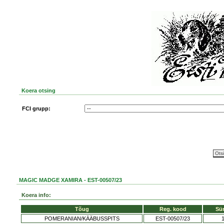
Koera otsing
FCI grupp:
MAGIC MADGE XAMIRA - EST-00507/23
Koera info:
Tõug
Reg. kood
Sü
POMERANIAN/KÄÄBUSSPITS
EST-00507/23
1