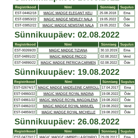
Registrikood
Nimi
Sünniaeg
Sugulus
EST-04462/18
MAGIC MADGE ELEGANT KELI
25.08.2018
Ema
EST-03853/22
MAGIC MADGE NEWLEY NALA
19.05.2022
Õde
EST-03852/22
MAGIC MADGE NEWSTAR NALA
19.05.2022
Õde
Sünnikuupäev: 02.08.2022
Registrikood
Nimi
Sünniaeg
Sugulus
EST-00269/20
MAGIC MADGE TIZIANA
30.10.2019
Ema
EST-04891/22
MAGIC MADGE PACCO
02.08.2022
Vend
EST-04890/22
MAGIC MADGE PATRICIA CARMEN
02.08.2022
Õde
Sünnikuupäev: 19.08.2022
Registrikood
Nimi
Sünniaeg
Sugulus
EST-02674/17
MAGIC MADGE MADELEINE CARROLL
17.04.2017
Ema
EST-04860/22
MAGIC MADGE ROYAL MADINA
19.08.2022
Õde
EST-04861/22
MAGIC MADGE ROYAL MAGDALENA
19.08.2022
Õde
EST-04862/22
MAGIC MADGE ROYAL MANUEL
19.08.2022
Vend
EST-04859/22
MAGIC MADGE ROYAL MICHELLE
19.08.2022
Õde
Sünnikuupäev: 26.08.2022
Registrikood
Nimi
Sünniaeg
Sugulus
EST-04770/17
MAGIC MADGE UMBRELLA RONRIO
29.09.2017
Ema