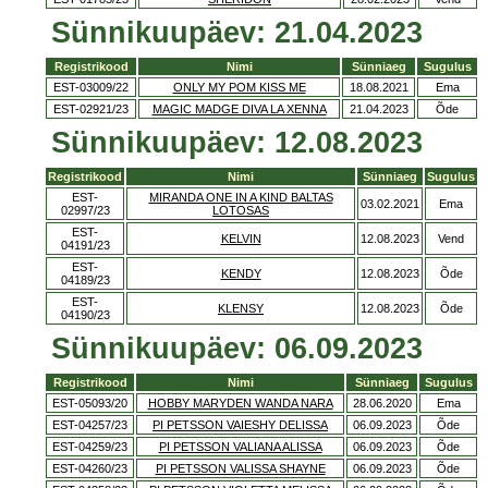
Sünnikuupäev: 21.04.2023
Registrikood
Nimi
Sünniaeg
Sugulus
EST-03009/22
ONLY MY POM KISS ME
18.08.2021
Ema
EST-02921/23
MAGIC MADGE DIVA LA XENNA
21.04.2023
Õde
Sünnikuupäev: 12.08.2023
Registrikood
Nimi
Sünniaeg
Sugulus
EST-
MIRANDA ONE IN A KIND BALTAS
03.02.2021
Ema
02997/23
LOTOSAS
EST-
KELVIN
12.08.2023
Vend
04191/23
EST-
KENDY
12.08.2023
Õde
04189/23
EST-
KLENSY
12.08.2023
Õde
04190/23
Sünnikuupäev: 06.09.2023
Registrikood
Nimi
Sünniaeg
Sugulus
EST-05093/20
HOBBY MARYDEN WANDA NARA
28.06.2020
Ema
EST-04257/23
PI PETSSON VAIESHY DELISSA
06.09.2023
Õde
EST-04259/23
PI PETSSON VALIANA ALISSA
06.09.2023
Õde
EST-04260/23
PI PETSSON VALISSA SHAYNE
06.09.2023
Õde