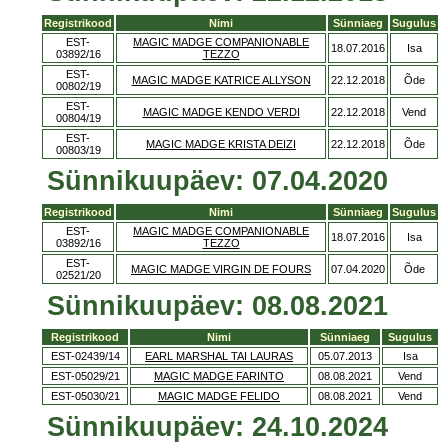
Registrikood
Nimi
Sünniaeg
Sugulus
EST-
MAGIC MADGE COMPANIONABLE
18.07.2016
Isa
03892/16
TEZZO
EST-
MAGIC MADGE KATRICE ALLYSON
22.12.2018
Õde
00802/19
EST-
MAGIC MADGE KENDO VERDI
22.12.2018
Vend
00804/19
EST-
MAGIC MADGE KRISTA DEIZI
22.12.2018
Õde
00803/19
Sünnikuupäev: 07.04.2020
Registrikood
Nimi
Sünniaeg
Sugulus
EST-
MAGIC MADGE COMPANIONABLE
18.07.2016
Isa
03892/16
TEZZO
EST-
MAGIC MADGE VIRGIN DE FOURS
07.04.2020
Õde
02521/20
Sünnikuupäev: 08.08.2021
Registrikood
Nimi
Sünniaeg
Sugulus
EST-02439/14
EARL MARSHAL TAI LAURAS
05.07.2013
Isa
EST-05029/21
MAGIC MADGE FARINTO
08.08.2021
Vend
EST-05030/21
MAGIC MADGE FELIDO
08.08.2021
Vend
Sünnikuupäev: 24.10.2024