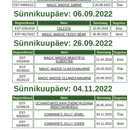
EST-04993/22
MAGIC MADGE SABINE
26.08.2022
Õde
Sünnikuupäev: 06.09.2022
Registrikood
Nimi
Sünniaeg
Sugulus
EST-02914/18
CELESTA
10.04.2018
Ema
EST-05179/22
MAGIC MADGE TEDDY BEAR
06.09.2022
Vend
Sünnikuupäev: 26.09.2022
Registrikood
Nimi
Sünniaeg
Sugulus
EST-
MAGIC MADGE BEAUTIFUL
21.04.2016
Ema
03104/16
ALBERTINE
EST-
MAGIC MADGE ULANTA MALWINE
26.09.2022
Õde
05180/22
EST-
MAGIC MADGE ULLANDA MALWINE
26.09.2022
Õde
05181/22
Sünnikuupäev: 04.11.2022
Registrikood
Nimi
Sünniaeg
Sugulus
EST-
OCHAROVATELNAYA ZHEMCHUZHINA
26.05.2015
Ema
01599/16
SERDTSA MOEGO
EST-
OSMININE'S JOLLY JEWEL
04.11.2022
Õde
00500/23
EST-
OSMININE'S JOLLY JOKER
04.11.2022
Vend
00499/23