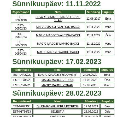
Sünnikuupäev: 11.11.2022
Registrikood
Nimi
Sünniaeg
Sugulus
EST-
SHVARTS KAIZER MARVEL EDZH
12.06.2017
Ema
02860/18
STAIL
EST-
MAGIC MADGE WALDOR BACCI
11.11.2022
Vend
00502/23
EST-
MAGIC MADGE WALESSA BACCI
11.11.2022
Õde
00501/23
EST-
MAGIC MADGE WAMBO BACCI
11.11.2022
Vend
00503/23
EST-
MAGIC MADGE WARDO BACCI
11.11.2022
Vend
00504/23
Sünnikuupäev: 17.02.2023
Registrikood
Nimi
Sünniaeg
Sugulus
EST-04427/20
MAGIC MADGE ZYRA AVERY
24.08.2020
Ema
EST-01788/23
MAGIC MADGE ZERINA
17.02.2023
Õde
EST-01787/23
MAGIC MADGE ZORAN
17.02.2023
Vend
Sünnikuupäev: 28.02.2023
Registrikood
Nimi
Sünniaeg
Sugulus
EST-02873/21
DILINA ROYAL PERLA PATRICIA
12.04.2021
Ema
EST-01786/23
SELESTIA
28.02.2023
Õde
EST-01785/23
SHERIDON
28.02.2023
Vend