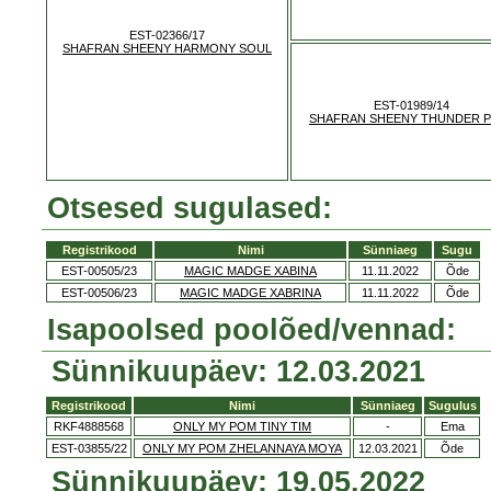
EST-02366/17
SHAFRAN SHEENY HARMONY SOUL
EST-01989/14
SHAFRAN SHEENY THUNDER P
Otsesed sugulased:
Registrikood
Nimi
Sünniaeg
Sugu
EST-00505/23
MAGIC MADGE XABINA
11.11.2022
Õde
EST-00506/23
MAGIC MADGE XABRINA
11.11.2022
Õde
Isapoolsed poolõed/vennad:
Sünnikuupäev: 12.03.2021
Registrikood
Nimi
Sünniaeg
Sugulus
RKF4888568
ONLY MY POM TINY TIM
-
Ema
EST-03855/22
ONLY MY POM ZHELANNAYA MOYA
12.03.2021
Õde
Sünnikuupäev: 19.05.2022