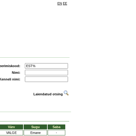
EN
EE
eerimiskood:
Nimi:
Kenneli nimi:
Laiendatud otsing
Värv
Sugu
Saba
VALGE
Emane
-