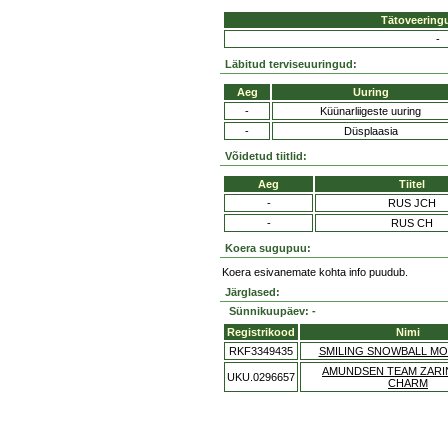
Tätoveering
-
Läbitud terviseuuringud:
Aeg
Uuring
-
Küünarliigeste uuring
-
Düsplaasia
Võidetud tiitlid:
Aeg
Tiitel
-
RUS JCH
-
RUS CH
Koera sugupuu:
Koera esivanemate kohta info puudub.
Järglased:
Sünnikuupäev: -
Registrikood
Nimi
RKF3349435
SMILING SNOWBALL M
AMUNDSEN TEAM ZARI
UKU.0296657
CHARM