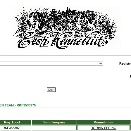
Registr
N TEAM - RKF3533970
Reg. kood
Sünnikuupäev
Kenneli nimi
RKF3533970
-
DORIAN SPRING