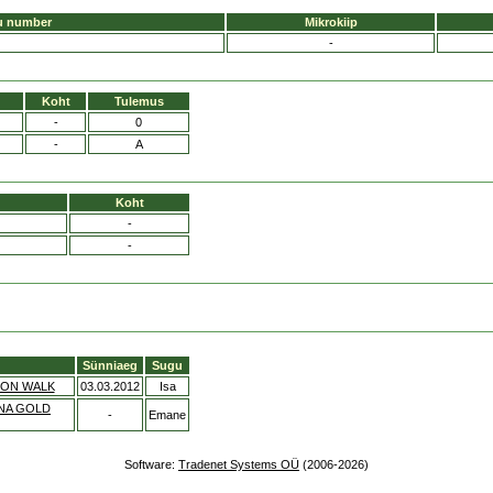
u number
Mikrokiip
-
Koht
Tulemus
-
0
-
A
Koht
-
-
Sünniaeg
Sugu
OON WALK
03.03.2012
Isa
NA GOLD
-
Emane
Software:
Tradenet Systems OÜ
(2006-2026)