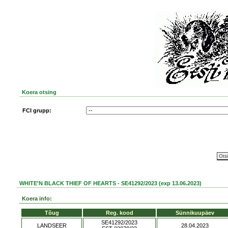
Koera otsing
FCI grupp:
WHITE'N BLACK THIEF OF HEARTS - SE41292/2023 (exp 13.06.2023)
Koera info:
Tõug
Reg. kood
Sünnikuupäev
SE41292/2023
LANDSEER
28.04.2023