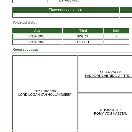
EST-02070/23
Tätoveeringu number
-
Võidetud tiitlid:
Aeg
Tiitel
Koht
03.07.2025
SWE CH
-
03.08.2025
EST CH
-
Koera sugupuu:
NHSB2924800
LANDGOLD VILDING OF TRO
NHSB3028998
LORD LOGAN VAN HOLLANDSEER
NHSB2811802
ROMY VOM HASETAL