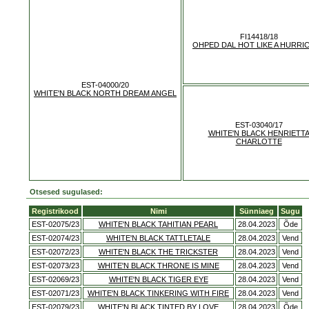
FI14418/18
OHPED DAL HOT LIKE A HURRI
EST-04000/20
WHITE'N BLACK NORTH DREAM ANGEL
EST-03040/17
WHITE'N BLACK HENRIETT
CHARLOTTE
Otsesed sugulased:
Registrikood
Nimi
Sünniaeg
Sugu
EST-02075/23
WHITE'N BLACK TAHITIAN PEARL
28.04.2023
Õde
EST-02074/23
WHITE'N BLACK TATTLETALE
28.04.2023
Vend
EST-02072/23
WHITE'N BLACK THE TRICKSTER
28.04.2023
Vend
EST-02073/23
WHITE'N BLACK THRONE IS MINE
28.04.2023
Vend
EST-02069/23
WHITE'N BLACK TIGER EYE
28.04.2023
Vend
EST-02071/23
WHITE'N BLACK TINKERING WITH FIRE
28.04.2023
Vend
EST-02079/23
WHITE'N BLACK TINTED BY LOVE
28.04.2023
Õde