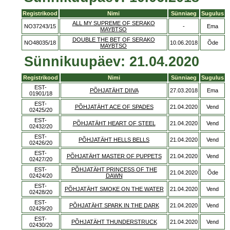
Registrikood
Nimi
Sünniaeg
Sugulus
ALL MY SUPREME OF SERAKO
NO37243/15
-
Ema
MAYBTSO
DOUBLE THE BET OF SERAKO
NO48035/18
10.06.2018
Õde
MAYBTSO
Sünnikuupäev: 21.04.2020
Registrikood
Nimi
Sünniaeg
Sugulus
EST-
PÕHJATÄHT DIIVA
27.03.2018
Ema
01901/18
EST-
PÕHJATÄHT ACE OF SPADES
21.04.2020
Vend
02425/20
EST-
PÕHJATÄHT HEART OF STEEL
21.04.2020
Vend
02432/20
EST-
PÕHJATÄHT HELLS BELLS
21.04.2020
Vend
02426/20
EST-
PÕHJATÄHT MASTER OF PUPPETS
21.04.2020
Vend
02427/20
EST-
PÕHJATÄHT PRINCESS OF THE
21.04.2020
Õde
02424/20
DAWN
EST-
PÕHJATÄHT SMOKE ON THE WATER
21.04.2020
Vend
02428/20
EST-
PÕHJATÄHT SPARK IN THE DARK
21.04.2020
Vend
02429/20
EST-
PÕHJATÄHT THUNDERSTRUCK
21.04.2020
Vend
02430/20