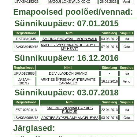
LŠVKSA1152/23
MAŽOJI LOKĖ WILD KOKO
28.06.2023
Vend
Emapoolsed poolõed/vennad:
Sünnikuupäev: 07.01.2015
Registrikood
Nimi
Sünniaeg
Sugulus
RKF3349435
SMILING SNOWBALL MOON WALK
03.03.2012
Isa
ARKTIES ŠYPSENA ARKTIC LADY OF
LŠVKSA0450/15
07.01.2015
Õde
MY HEART
Sünnikuupäev: 16.12.2016
Registrikood
Nimi
Sünniaeg
Sugulus
UKU.0153888
DE VILLAODON BRIAND
-
Isa
LV-SAM-
ARKTIES ŠYPSENA WINTERWHITE
16.12.2016
Vend
281/17
CARAMELO
Sünnikuupäev: 03.07.2018
Registrikood
Nimi
Sünniaeg
Sugulus
SMILING SNOWBALL APRIL'S
EST-02591/13
22.04.2013
Isa
RUMOUR
LŠVKSA0698/18
ARKTIES ŠYPSENA MY ANGEL EYES
03.07.2018
Õde
Järglased: