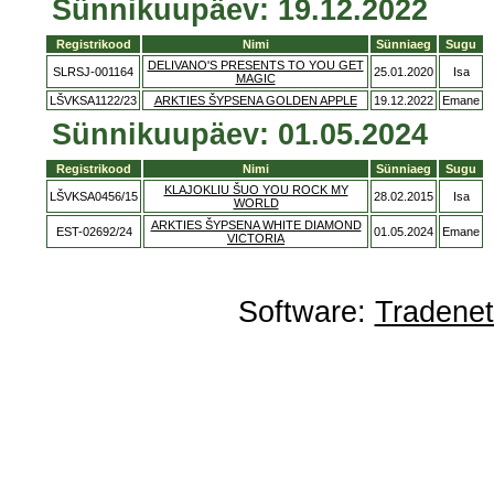
Sünnikuupäev: 19.12.2022
Registrikood
Nimi
Sünniaeg
Sugu
DELIVANO'S PRESENTS TO YOU GET
SLRSJ-001164
25.01.2020
Isa
MAGIC
LŠVKSA1122/23
ARKTIES ŠYPSENA GOLDEN APPLE
19.12.2022
Emane
Sünnikuupäev: 01.05.2024
Registrikood
Nimi
Sünniaeg
Sugu
KLAJOKLIU ŠUO YOU ROCK MY
LŠVKSA0456/15
28.02.2015
Isa
WORLD
ARKTIES ŠYPSENA WHITE DIAMOND
EST-02692/24
01.05.2024
Emane
VICTORIA
Software:
Tradene