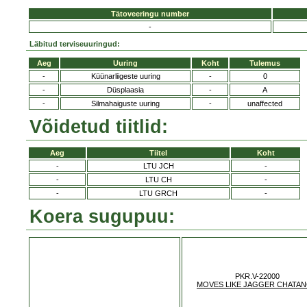
Tätoveeringu number
-
Läbitud terviseuuringud:
Aeg
Uuring
Koht
Tulemus
-
Küünarliigeste uuring
-
0
-
Düsplaasia
-
A
-
Silmahaiguste uuring
-
unaffected
Võidetud tiitlid:
Aeg
Tiitel
Koht
-
LTU JCH
-
-
LTU CH
-
-
LTU GRCH
-
Koera sugupuu:
PKR.V-22000
MOVES LIKE JAGGER CHATA