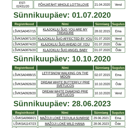
EST-
PÕHJATÄHT WHOLE LOTTA LOVE
21.04.2020
Vend
02431/20
Sünnikuupäev: 01.07.2020
Registrikood
Nimi
Sünniaeg
Sugulus
KLAJOKLIU ŠUO YOU ARE MY
LŠVKSA0457/15
28.02.2015
Ema
TREASURE
LŠVKSA0871/20
KLAJOKLIU ŠUO AFFECTED BY YOU
01.07.2020
Vend
LŠVKSA0874/20
KLAJOKLIU ŠUO AHEAD OF YOU
01.07.2020
Õde
LŠVKSA0876/20
KLAJOKLIU ŠUO ANGEL BABY
01.07.2020
Õde
Sünnikuupäev: 10.10.2020
Registrikood
Nimi
Sünniaeg
Sugulus
LETITSNOW WALKING ON THE
LŠVKSA0488/15
02.07.2015
Ema
MOON
DREAM WHITE BUTTERFLY PRIE
LŠVKSA0926/20
10.10.2020
Õde
SVETLICOS
DREAM WHITE DIAMOND PRIE
LŠVKSA0928/20
10.10.2020
Vend
SVETLICOS
Sünnikuupäev: 28.06.2023
Registrikood
Nimi
Sünniaeg
Sugulus
LŠVKSA0968/21
MAŽOJI LOKĖ TEQUILA SUNRISE
29.06.2021
Ema
LŠVKSA1147/23
MAŽOJI LOKĖ WILD HANIA
28.06.2023
Õde