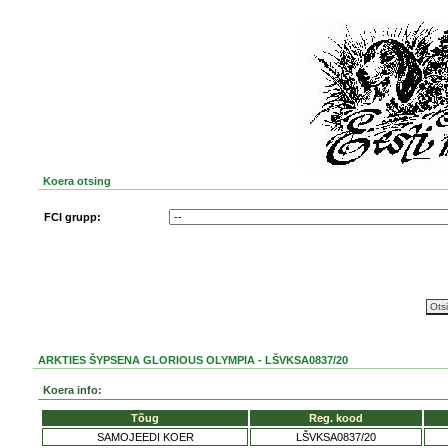
Koera otsing
FCI grupp:
ARKTIES ŠYPSENA GLORIOUS OLYMPIA - LŠVKSA0837/20
Koera info:
Tõug
Reg. kood
SAMOJEEDI KOER
LŠVKSA0837/20