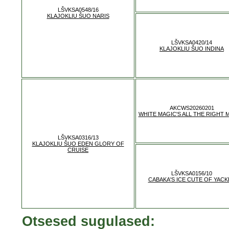
LŠVKSA0548/16
KLAJOKLIU ŠUO NARIS
LŠVKSA0420/14
KLAJOKLIU ŠUO INDINA
AKCWS20260201
WHITE MAGIC'S ALL THE RIGHT 
LŠVKSA0316/13
KLAJOKLIU ŠUO EDEN GLORY OF
CRUISE
LŠVKSA0156/10
CABAKA'S ICE CUTE OF YACK
Otsesed sugulased: