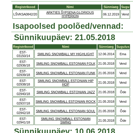
Registrikood
Nimi
Sünniaeg
Sugu
ARKTIES ŠYPSENA GLORIOUS
LŠVKSA0842/20
06.12.2019
Vend
HYPERION
Isapoolsed poolõed/vennad:
Sünnikuupäev: 21.05.2018
Registrikood
Nimi
Sünniaeg
Sugulus
EST-
SMILING SNOWBALL MY HIGHLIGHT
12.06.2014
Ema
03150/14
EST-
SMILING SNOWBALL ESTONIAN FOLK
21.05.2018
Vend
02936/18
EST-
SMILING SNOWBALL ESTONIAN FUNK
21.05.2018
Vend
02939/18
EST-
SMILING SNOWBALL ESTONIAN HIP
21.05.2018
Vend
02938/18
HOP
EST-
SMILING SNOWBALL ESTONIAN JAZZ
21.05.2018
Õde
02940/18
EST-
SMILING SNOWBALL ESTONIAN ROCK
21.05.2018
Vend
02937/18
EST-
SMILING SNOWBALL ESTONIAN SOUL
21.05.2018
Õde
02942/18
EST-
SMILING SNOWBALL ESTONIAN
21.05.2018
Õde
02941/18
SWING
Sünnikuupäev: 10.06.2018