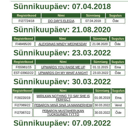
Sünnikuupäev: 07.04.2018
Registrikood
Nimi
Sünniaeg
Sugulus
FI27724/18
DO DAY'S ELEGIA
07.04.2018
Õde
Sünnikuupäev: 21.08.2020
Registrikood
Nimi
Sünniaeg
Sugulus
FI48495/20
ALEXSINAS WINDY WEDNESDAY
21.08.2020
Õde
Sünnikuupäev: 23.03.2022
Registrikood
Nimi
Sünniaeg
Sugulus
FI55981/15
UPWARDS YOU RAISE ME UP
01.11.2015
Ema
EST-03902/22
UPWARDS OH MY WHAT A NIGHT
23.03.2022
Õde
Sünnikuupäev: 30.03.2022
Registrikood
Nimi
Sünniaeg
Sugulus
MIRILKAN NOTHING TO SAY SHE IS
FI30220/19
01.05.2019
Ema
PERFECT
FI27089/22
PEBARON MINÄ SINÄ JA MANNERHEIM
30.03.2022
Vend
PEBARON MUSTAHERUKAN
FI27087/22
30.03.2022
Õde
TUOKSUINEN TYTTÖ
Sünnikuupäev: 07.09.2022