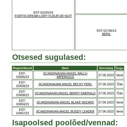
EST-01020/19
FORTIS DREAM LORY FLEUR DE NUIT
EST-01740/13
BERIL
Otsesed sugulased:
Registrikood
Nimi
Sünniaeg
Sugu
EST-
SCANDINAVIAN ANGEL BALLU
27.06.2023
Vend
03456/23
IMPERIOUS
EST-
SCANDINAVIAN ANGEL BECKY PERL
27.06.2023
Õde
03459/23
EST-
SCANDINAVIAN ANGEL BERRY EMERALD
27.06.2023
Õde
03458/23
EST-
SCANDINAVIAN ANGEL BLAKE WIZARD
27.06.2023
Vend
03454/23
EST-
SCANDINAVIAN ANGEL BUDDY LEADER
27.06.2023
Vend
03457/23
Isapoolsed poolõed/vennad: