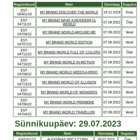
Registrikood
Nimi
Sünniaeg
Sugulus
EST-
MY BRAND DISCOVER THE WORLD
19.12.2018
Ema
00401/19
EST-
MY BRAND WHAT A WONDERFUL
07.09.2022
Õde
04711/22
WORLD
EST-
MY BRAND WORLD AROUND ME
07.09.2022
Vend
04709/22
EST-
MY BRAND WORLD EDITION
07.09.2022
Vend
04707/22
EST-
MY BRAND WORLD FULL OF COLORS
07.09.2022
Õde
04712/22
EST-
MY BRAND WORLD IN MOTION
07.09.2022
Vend
04710/22
EST-
MY BRAND WORLD NEEDS A HERO
07.09.2022
Vend
04708/22
EST-
MY BRAND WORLD OF ILLUSION
07.09.2022
Õde
04713/22
EST-
MY BRAND WORLD OF WONDERS
07.09.2022
Vend
04705/22
EST-
MY BRAND WORLD PREMIERE
07.09.2022
Vend
04706/22
EST-
MY BRAND WORLD TRAVELLER
07.09.2022
Vend
04704/22
Sünnikuupäev: 29.07.2023
Registrikood
Nimi
Sünniaeg
Sugulus
FI43161/23
ALEXSINAS SPICY CORN
29.07.2023
Õde