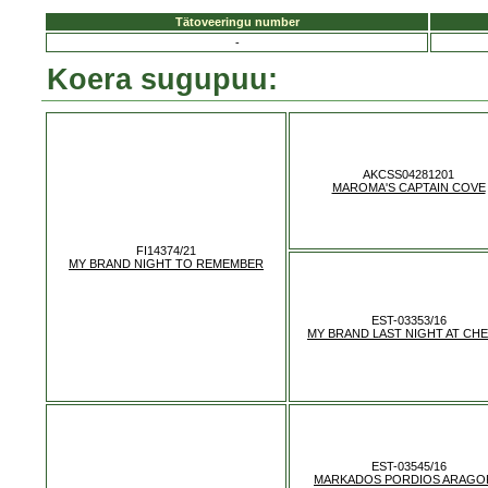
Tätoveeringu number
-
Koera sugupuu:
AKCSS04281201
MAROMA'S CAPTAIN COVE
FI14374/21
MY BRAND NIGHT TO REMEMBER
EST-03353/16
MY BRAND LAST NIGHT AT CH
EST-03545/16
MARKADOS PORDIOS ARAGO