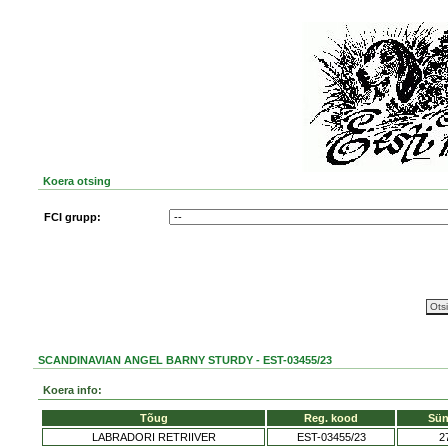
Koera otsing
FCI grupp:
SCANDINAVIAN ANGEL BARNY STURDY - EST-03455/23
Koera info:
Tõug
Reg. kood
Sün
LABRADORI RETRIIVER
EST-03455/23
2