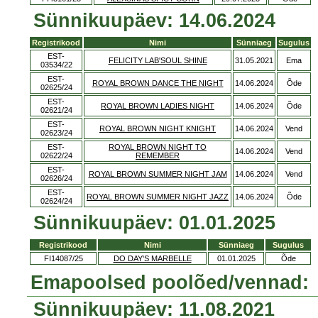
Sünnikuupäev: 14.06.2024
Registrikood
Nimi
Sünniaeg
Sugulus
EST-
FELICITY LAB'SOUL SHINE
31.05.2021
Ema
03534/22
EST-
ROYAL BROWN DANCE THE NIGHT
14.06.2024
Õde
02625/24
EST-
ROYAL BROWN LADIES NIGHT
14.06.2024
Õde
02621/24
EST-
ROYAL BROWN NIGHT KNIGHT
14.06.2024
Vend
02623/24
EST-
ROYAL BROWN NIGHT TO
14.06.2024
Vend
02622/24
REMEMBER
EST-
ROYAL BROWN SUMMER NIGHT JAM
14.06.2024
Vend
02626/24
EST-
ROYAL BROWN SUMMER NIGHT JAZZ
14.06.2024
Õde
02624/24
Sünnikuupäev: 01.01.2025
Registrikood
Nimi
Sünniaeg
Sugulus
FI14087/25
DO DAY'S MARBELLE
01.01.2025
Õde
Emapoolsed poolõed/vennad:
Sünnikuupäev: 11.08.2021