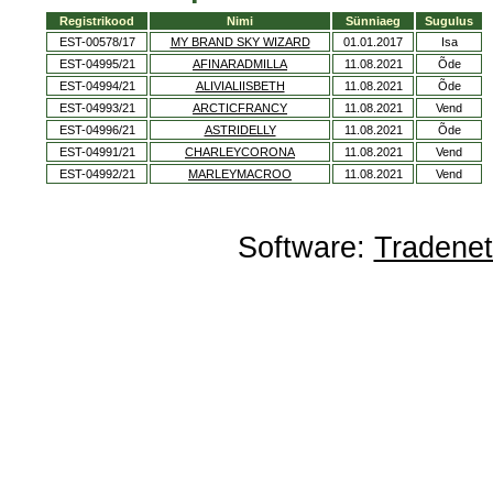
Registrikood
Nimi
Sünniaeg
Sugulus
EST-00578/17
MY BRAND SKY WIZARD
01.01.2017
Isa
EST-04995/21
AFINARADMILLA
11.08.2021
Õde
EST-04994/21
ALIVIALIISBETH
11.08.2021
Õde
EST-04993/21
ARCTICFRANCY
11.08.2021
Vend
EST-04996/21
ASTRIDELLY
11.08.2021
Õde
EST-04991/21
CHARLEYCORONA
11.08.2021
Vend
EST-04992/21
MARLEYMACROO
11.08.2021
Vend
Software:
Tradene