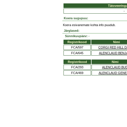
Tätoveering
-
Koera sugupuu:
Koera esivanemate kohta info puudub.
Järglased:
Sünnikuupäev: -
Registrikood
Nimi
FCA/597
CORGI RED HILL 
FCA/645
ALENCLAUD BENJ
Registrikood
Nimi
FCA/293
ALENCLAUD BU
FCA/469
ALENCLAUD GENE