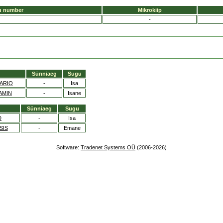
u number
Mikrokiip
-
Sünniaeg
Sugu
DARIO
-
Isa
AMIN
-
Isane
Sünniaeg
Sugu
D
-
Isa
SIS
-
Emane
Software:
Tradenet Systems OÜ
(2006-2026)