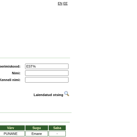
EN
EE
eerimiskood:
Nimi:
Kenneli nimi:
Laiendatud otsing
Värv
Sugu
Saba
PUNANE
Emane
-