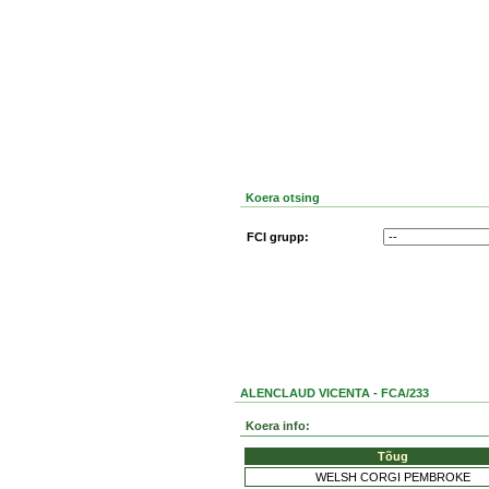
Koera otsing
FCI grupp:
ALENCLAUD VICENTA - FCA/233
Koera info:
Tõug
WELSH CORGI PEMBROKE