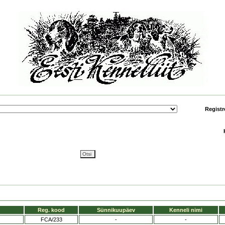
Registr
Reg. kood
Sünnikuupäev
Kenneli nimi
FCA/233
-
-