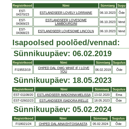
Registrikood
Nimi
Sünniaeg
Sugu
EST-
ESTLANDSEER LOVELY LORRAINE
06.10.2023
Õde
04370/23
EST-
ESTLANDSEER LOVESOME
06.10.2023
Vend
04369/23
LAMBOURGINI
EST-
ESTLANDSEER LOVESOME LINCOLN
06.10.2023
Vend
04368/23
Isapoolsed poolõed/vennad:
Sünnikuupäev: 06.02.2019
Registrikood
Nimi
Sünniaeg
Sugulus
OHPED DAL OMG WHAT IF I LOVE
FI19553/19
06.02.2019
Õde
YOU
Sünnikuupäev: 18.05.2023
Registrikood
Nimi
Sünniaeg
Sugulus
EST-01108/20
ESTLANDSEER MADONNA MELISSA
13.02.2020
Ema
EST-02602/23
ESTLANDSEER ISADORA IRELLE
18.05.2023
Õde
Sünnikuupäev: 05.02.2024
Registrikood
Nimi
Sünniaeg
Sugulus
FI18021/24
OHPED DAL AINA EHTOISA ASTA
05.02.2024
Õde