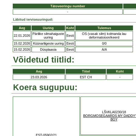
Tätoveeringu number
-
Läbitud terviseuuringud:
Aeg
Uuring
Koht
Tulemus
Pärilike silmahaiguste
OS (vasak silm) kolmanda lau
22.01.2026
Eesti
uuring
deformatsioon/keerd
15.02.2026
Küünarliigeste uuring
Eesti
0/0
15.02.2026
Düsplaasia
Eesti
A/A
Võidetud tiitlid:
Aeg
Tiitel
Koht
23.03.2026
EST CH
-
Koera sugupuu:
LŠVKLA0230/18
BORGMOSEGAARDS MY DADDY'
BOY
EST-05902/21