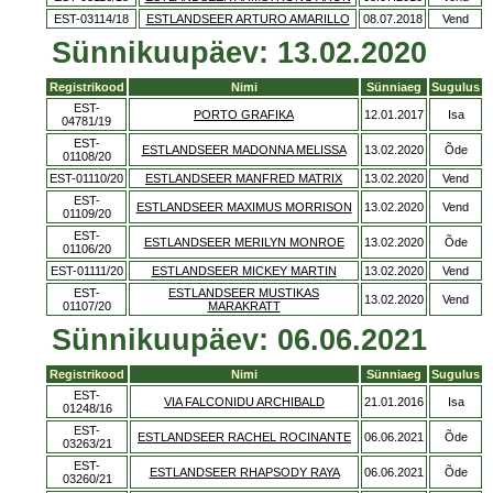
EST-03114/18
ESTLANDSEER ARTURO AMARILLO
08.07.2018
Vend
Sünnikuupäev: 13.02.2020
Registrikood
Nimi
Sünniaeg
Sugulus
EST-
PORTO GRAFIKA
12.01.2017
Isa
04781/19
EST-
ESTLANDSEER MADONNA MELISSA
13.02.2020
Õde
01108/20
EST-01110/20
ESTLANDSEER MANFRED MATRIX
13.02.2020
Vend
EST-
ESTLANDSEER MAXIMUS MORRISON
13.02.2020
Vend
01109/20
EST-
ESTLANDSEER MERILYN MONROE
13.02.2020
Õde
01106/20
EST-01111/20
ESTLANDSEER MICKEY MARTIN
13.02.2020
Vend
EST-
ESTLANDSEER MUSTIKAS
13.02.2020
Vend
01107/20
MARAKRATT
Sünnikuupäev: 06.06.2021
Registrikood
Nimi
Sünniaeg
Sugulus
EST-
VIA FALCONIDU ARCHIBALD
21.01.2016
Isa
01248/16
EST-
ESTLANDSEER RACHEL ROCINANTE
06.06.2021
Õde
03263/21
EST-
ESTLANDSEER RHAPSODY RAYA
06.06.2021
Õde
03260/21