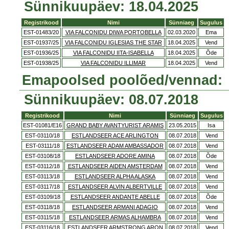
Sünnikuupäev: 18.04.2025
Registrikood
Nimi
Sünniaeg
Sugulus
EST-01483/20
VIA FALCONIDU DIWA PORTOBELLA
02.03.2020
Ema
EST-01937/25
VIA FALCONIDU IGLESIAS THE STAR
18.04.2025
Vend
EST-01936/25
VIA FALCONIDU IITA-ISABELLA
18.04.2025
Õde
EST-01938/25
VIA FALCONIDU ILLIMAR
18.04.2025
Vend
Emapoolsed poolõed/vennad:
Sünnikuupäev: 08.07.2018
Registrikood
Nimi
Sünniaeg
Sugulus
EST-01081/E16
GRAND BABY AVANTYURIST ARAMIS
23.05.2015
Isa
EST-03110/18
ESTLANDSEER ACE ARLINGTON
08.07.2018
Vend
EST-03111/18
ESTLANDSEER ADAM AMBASSADOR
08.07.2018
Vend
EST-03108/18
ESTLANDSEER ADORE AMINA
08.07.2018
Õde
EST-03112/18
ESTLANDSEER AIDEN AMSTERDAM
08.07.2018
Vend
EST-03113/18
ESTLANDSEER ALPHA ALASKA
08.07.2018
Vend
EST-03117/18
ESTLANDSEER ALVIN ALBERTVILLE
08.07.2018
Vend
EST-03109/18
ESTLANDSEER ANDANTE ABELLE
08.07.2018
Õde
EST-03118/18
ESTLANDSEER ARMANI ADAGIO
08.07.2018
Vend
EST-03115/18
ESTLANDSEER ARMAS ALHAMBRA
08.07.2018
Vend
EST-03116/18
ESTLANDSEER ARMSTRONG ARON
08.07.2018
Vend