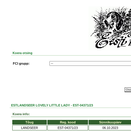
Koera otsing
FCI grupp:
ESTLANDSEER LOVELY LITTLE LADY - EST-04371/23
Koera info:
Tõug
Reg. kood
Sünnikuupäev
LANDSEER
EST-04371/23
06.10.2023